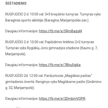
ŠEŠTADIENIS
RUGPJŪČIO 2 d. 10:00 val. 3×3 krepšinio turnyras. Turnyras vyks
Baraginės sporto aikštėje (Baraginė, Marijampolės sav.).
Daugiau informacijos:
https://fb.me/e/5RmBazql4
RUGPJŪČIO 2 d. 10:00 val. Paplūdimio tinklinio 2×2 turnyras.
Turnyras vyks Rygiškių Jono gimnazijos stadione (Kauno g. 7,
Marijampolė).
Daugiau informacijos:
https://fb.me/e/7Bhu0gj6a
RUGPJŪČIO 2d. 12:00 val. Parduotuvės „Magiškas paštas“
gimtadienio šventė. Renginys vyks Magiškame pašte (Gedimino
g. 32, Marijampolė).
Daugiau informacijos:
https://fb.me/e/2DmbmVQPR