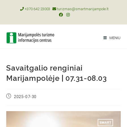
+370 642 23003
turizmas@smartmarijampole.lt
MENIU
Savaitgalio renginiai
Marijampolėje | 07.31-08.03
2025-07-30