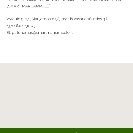
„SMART MARIJAMPOLĖ“
Vytauto g. 17 , Marijampolė (įėjimas iš Vasario 16-osios g.)
+370 642 23003,
El. p.: turizmas@smartmarijampole.lt