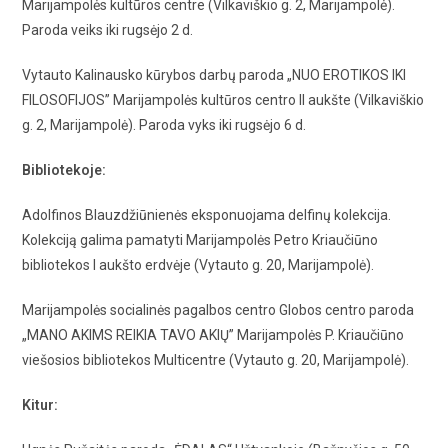
Marijampolės kultūros centre (Vilkaviškio g. 2, Marijampolė).
Paroda veiks iki rugsėjo 2 d.
Vytauto Kalinausko kūrybos darbų paroda „NUO EROTIKOS IKI
FILOSOFIJOS” Marijampolės kultūros centro II aukšte (Vilkaviškio
g. 2, Marijampolė). Paroda vyks iki rugsėjo 6 d.
Bibliotekoje:
Adolfinos Blauzdžiūnienės eksponuojama delfinų kolekcija.
Kolekciją galima pamatyti Marijampolės Petro Kriaučiūno
bibliotekos I aukšto erdvėje (Vytauto g. 20, Marijampolė).
Marijampolės socialinės pagalbos centro Globos centro paroda
„MANO AKIMS REIKIA TAVO AKIŲ” Marijampolės P. Kriaučiūno
viešosios bibliotekos Multicentre (Vytauto g. 20, Marijampolė).
Kitur: