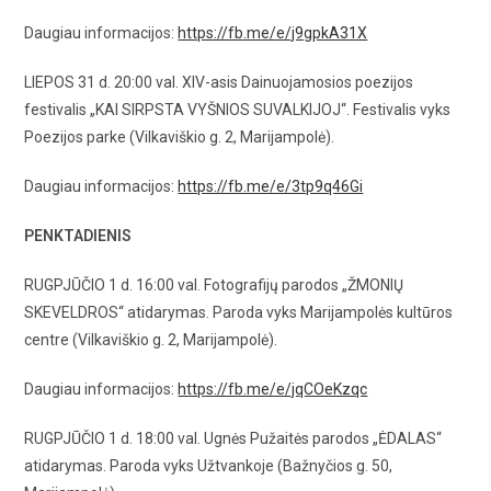
Daugiau informacijos:
https://fb.me/e/j9gpkA31X
LIEPOS 31 d. 20:00 val. XIV-asis Dainuojamosios poezijos
festivalis „KAI SIRPSTA VYŠNIOS SUVALKIJOJ“. Festivalis vyks
Poezijos parke (Vilkaviškio g. 2, Marijampolė).
Daugiau informacijos:
https://fb.me/e/3tp9q46Gi
PENKTADIENIS
RUGPJŪČIO 1 d. 16:00 val. Fotografijų parodos „ŽMONIŲ
SKEVELDROS“ atidarymas. Paroda vyks Marijampolės kultūros
centre (Vilkaviškio g. 2, Marijampolė).
Daugiau informacijos:
https://fb.me/e/jqCOeKzqc
RUGPJŪČIO 1 d. 18:00 val. Ugnės Pužaitės parodos „ĖDALAS“
atidarymas. Paroda vyks Užtvankoje (Bažnyčios g. 50,