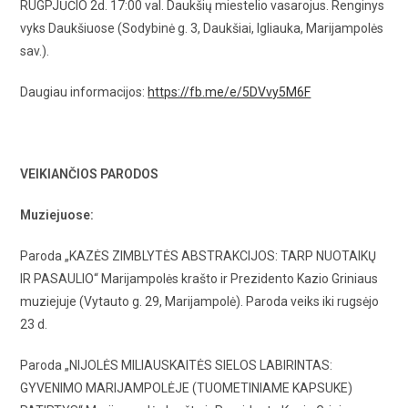
RUGPJŪČIO 2d. 17:00 val. Daukšių miestelio vasarojus. Renginys
vyks Daukšiuose (Sodybinė g. 3, Daukšiai, Igliauka, Marijampolės
sav.).
Daugiau informacijos:
https://fb.me/e/5DVvy5M6F
VEIKIANČIOS PARODOS
Muziejuose:
Paroda „KAZĖS ZIMBLYTĖS ABSTRAKCIJOS: TARP NUOTAIKŲ
IR PASAULIO“ Marijampolės krašto ir Prezidento Kazio Griniaus
muziejuje (Vytauto g. 29, Marijampolė). Paroda veiks iki rugsėjo
23 d.
Paroda „NIJOLĖS MILIAUSKAITĖS SIELOS LABIRINTAS:
GYVENIMO MARIJAMPOLĖJE (TUOMETINIAME KAPSUKE)