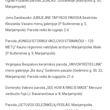
Ugnės Pužaitės paroda „ĖDALAS“ Užtvankoje (Bažnyčios g. 50,
Marijampolė).
Jono Daniliausko JUBILIEJINĖ TAPYBOS PARODA Beatričės
Kleizaitės-Vasaris menų galerijoje (P. Butlerienės g. 5,
Marijampolė). Paroda veiks iki rugsėjo 2 d.
Paroda „KUNIGUI ISTORIKUI VACLOVUI STRIMAIČIUI – 120
METŲ“ Kauno regioninio valstybės archyvo Marijampolės filiale
(P. Butlerienės g. 9, Marijampolė).
Virginijaus Bespalovo keramikos paroda „VAIVORYKŠTĖS LINK“
meno galerijoje „Be durų“ Gedimino pasaže (Gedimino g. 30, 32,
Marijampolė). Paroda veiks iki rugpjūčio 21 d.
Dominyko Vakrino paroda „SEE HOW A RING IS MADE“ Mercure
viešbučio fojė (J. Basanavičiaus a. 8, Marijampolė).
Paroda „LIETUVOS GELEŽINKELIŲ PERLAS: Marijampolės