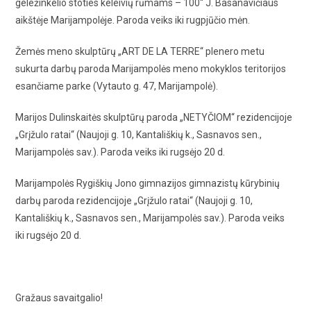
geležinkelio stoties keleivių rūmams – 100“ J. Basanavičiaus
aikštėje Marijampolėje. Paroda veiks iki rugpjūčio mėn.
Žemės meno skulptūrų „ART DE LA TERRE“ plenero metu
sukurta darbų paroda Marijampolės meno mokyklos teritorijos
esančiame parke (Vytauto g. 47, Marijampolė).
Marijos Dulinskaitės skulptūrų paroda „NETYČIOM“ rezidencijoje
„Grįžulo ratai“ (Naujoji g. 10, Kantališkių k., Sasnavos sen.,
Marijampolės sav.). Paroda veiks iki rugsėjo 20 d.
Marijampolės Rygiškių Jono gimnazijos gimnazistų kūrybinių
darbų paroda rezidencijoje „Grįžulo ratai“ (Naujoji g. 10,
Kantališkių k., Sasnavos sen., Marijampolės sav.). Paroda veiks
iki rugsėjo 20 d.
Gražaus savaitgalio!