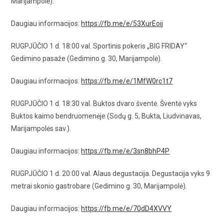
Marijampolė).
Daugiau informacijos:
https://fb.me/e/53XurEoij
RUGPJŪČIO 1 d. 18:00 val. Sportinis pokeris „BIG FRIDAY“
Gedimino pasaže (Gedimino g. 30, Marijampolė).
Daugiau informacijos:
https://fb.me/e/1MfW0rc1t7
RUGPJŪČIO 1 d. 18:30 val. Buktos dvaro šventė. Šventė vyks
Buktos kaimo bendruomenėje (Sodų g. 5, Bukta, Liudvinavas,
Marijampolės sav.).
Daugiau informacijos:
https://fb.me/e/3sn8bhP4P
RUGPJŪČIO 1 d. 20:00 val. Alaus degustacija. Degustacija vyks 9
metrai skonio gastrobare (Gedimino g. 30, Marijampolė).
Daugiau informacijos:
https://fb.me/e/70dD4XVVY