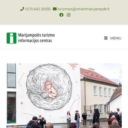
+370 642 23003
turizmas@smartmarijampole.lt
MENIU