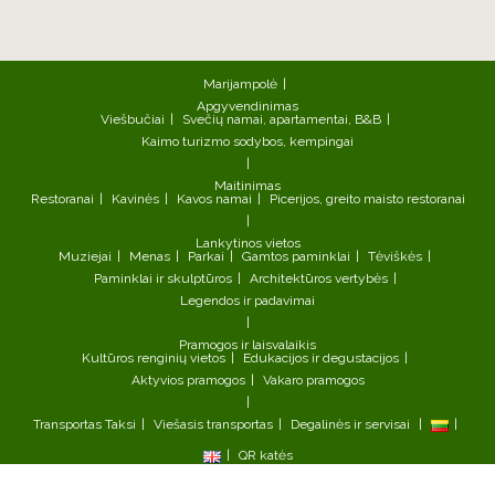
Marijampolė
Apgyvendinimas
Viešbučiai
Svečių namai, apartamentai, B&B
Kaimo turizmo sodybos, kempingai
Maitinimas
Restoranai
Kavinės
Kavos namai
Picerijos, greito maisto restoranai
Lankytinos vietos
Muziejai
Menas
Parkai
Gamtos paminklai
Tėviškės
Paminklai ir skulptūros
Architektūros vertybės
Legendos ir padavimai
Pramogos ir laisvalaikis
Kultūros renginių vietos
Edukacijos ir degustacijos
Aktyvios pramogos
Vakaro pramogos
Transportas
Taksi
Viešasis transportas
Degalinės ir servisai
QR katės
©2026 ,Marijampolės turizmo informacijos centras, Vytauto g. 17,