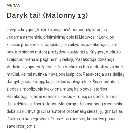
MENAS
Daryk tai! (Malonny 13)
Įkvėpta knygos „Varliuko svajonės“ personažų istorijos ir
vedama asmeninių prisiminimų apie iš Lietuvos ir Lenkijos
kilusius prosenelius, tapusius jos vaikystės pasakotojais, ant
pastato sienos autorė pražydino saulėgrąžą. Knygos „Varliuko
svajonės“ viena iš pagrindinių veikėjų Pasakotoja dovanoja
Varliukui svajones. Vienoje iš jų Varliukas turi atiduoti savo širdį
mirčiai. Kai tai nutinka ir svajonė išsipildo, Pasakotoja pasidalija į
daugybę pasakotojų, kaip sėklos saulėgrąžoje. Šis nuostabus
žiedas simbolizuoja kiekvieną mūsų kaip savo istorijos
Pasakotoją, o jame esančios sėklos – mūsų svajonės, kurios
išsipildžiusios išbyra. Jaunų Marijampolės savanorių menininkų
dėka šis kūrinys grąžina autorės prosenelių sielas į jų gimtąsias
ištakas, o saulėgrąžos sėklos – tai mes visi, kuriantys pasaulį
savo istorijomis.