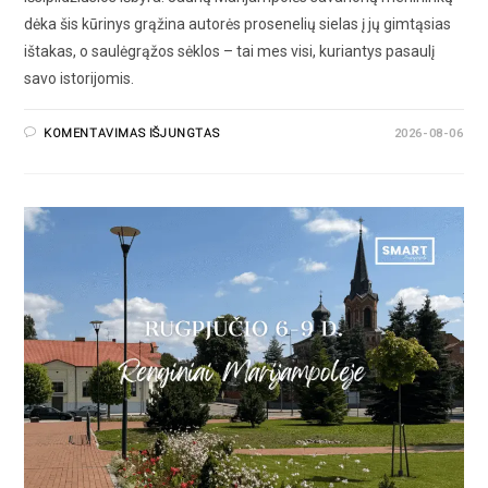
dėka šis kūrinys grąžina autorės prosenelių sielas į jų gimtąsias
ištakas, o saulėgrąžos sėklos – tai mes visi, kuriantys pasaulį
savo istorijomis.
KOMENTAVIMAS IŠJUNGTAS
2026-08-06