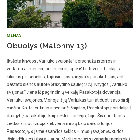
MENAS
Obuolys (Malonny 13)
Įkvėpta knygos „Varliuko svajonės“ personažų istorijos ir
vedama asmeninių prisiminimų apie iš Lietuvos ir Lenkijos
kilusius prosenelius, tapusius jos vaikystės pasakotojais, ant
pastato sienos autorė pražydino saulėgrąžą. Knygos „Varliuko
svajonės“ viena iš pagrindinių veikėjų Pasakotoja dovanoja
Varliukui svajones. Vienoje iš jų Varliukas turi atiduoti savo širdį
mirčiai. Kai tai nutinka ir svajonė išsipildo, Pasakotoja pasidalija į
daugybę pasakotojų, kaip sėklos saulėgrąžoje. Šis nuostabus
žiedas simbolizuoja kiekvieną mūsų kaip savo istorijos
Pasakotoją, o jame esančios sėklos – mūsų svajonės, kurios
išsipildžiusios išbyra. Jaunų Marijampolės savanorių menininkų