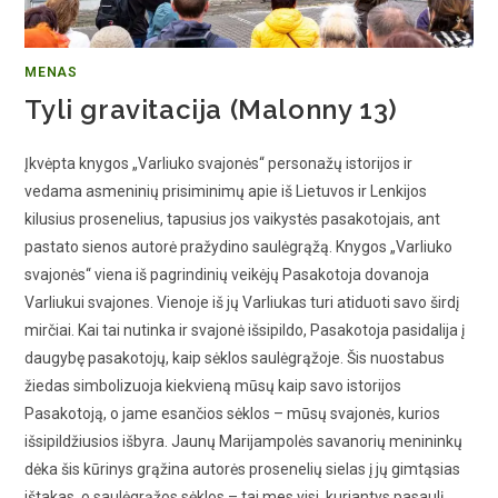
MENAS
Tyli gravitacija (Malonny 13)
Įkvėpta knygos „Varliuko svajonės“ personažų istorijos ir
vedama asmeninių prisiminimų apie iš Lietuvos ir Lenkijos
kilusius prosenelius, tapusius jos vaikystės pasakotojais, ant
pastato sienos autorė pražydino saulėgrąžą. Knygos „Varliuko
svajonės“ viena iš pagrindinių veikėjų Pasakotoja dovanoja
Varliukui svajones. Vienoje iš jų Varliukas turi atiduoti savo širdį
mirčiai. Kai tai nutinka ir svajonė išsipildo, Pasakotoja pasidalija į
daugybę pasakotojų, kaip sėklos saulėgrąžoje. Šis nuostabus
žiedas simbolizuoja kiekvieną mūsų kaip savo istorijos
Pasakotoją, o jame esančios sėklos – mūsų svajonės, kurios
išsipildžiusios išbyra. Jaunų Marijampolės savanorių menininkų
dėka šis kūrinys grąžina autorės prosenelių sielas į jų gimtąsias
ištakas, o saulėgrąžos sėklos – tai mes visi, kuriantys pasaulį