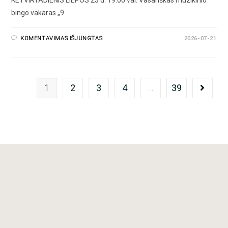
KETVIRTADIENIS LIEPOS 23 d. 19:00 val. Vasariškas muzikinio
bingo vakaras „9…
KOMENTAVIMAS IŠJUNGTAS
2026-07-21
1
2
3
4
…
39