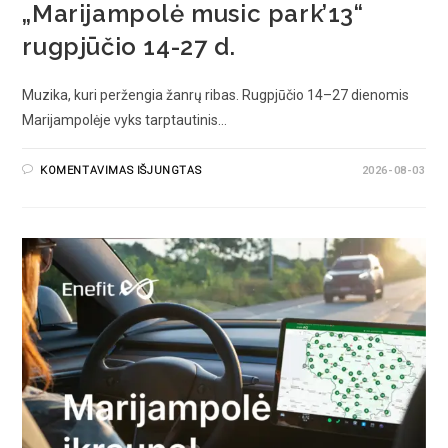
„Marijampolė music park’13“
rugpjūčio 14-27 d.
Muzika, kuri peržengia žanrų ribas. Rugpjūčio 14–27 dienomis
Marijampolėje vyks tarptautinis…
KOMENTAVIMAS IŠJUNGTAS
2026-08-03