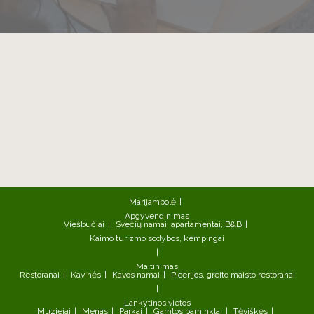
Marijampolė
Apgyvendinimas
Viešbučiai
Svečių namai, apartamentai, B&B
Kaimo turizmo sodybos, kempingai
Maitinimas
Restoranai
Kavinės
Kavos namai
Picerijos, greito maisto restoranai
Lankytinos vietos
Muziejai
Menas
Parkai
Gamtos paminklai
Tėviškės