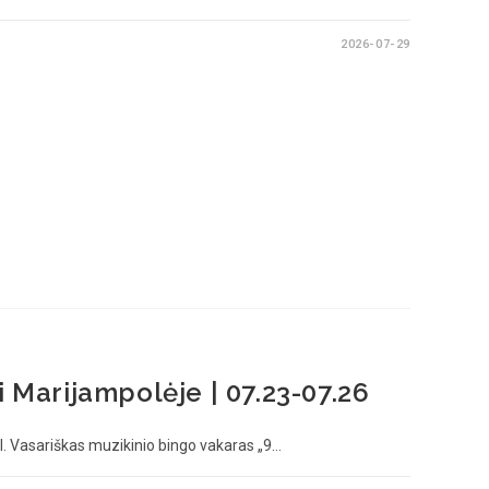
2026-07-29
i Marijampolėje | 07.23-07.26
. Vasariškas muzikinio bingo vakaras „9…