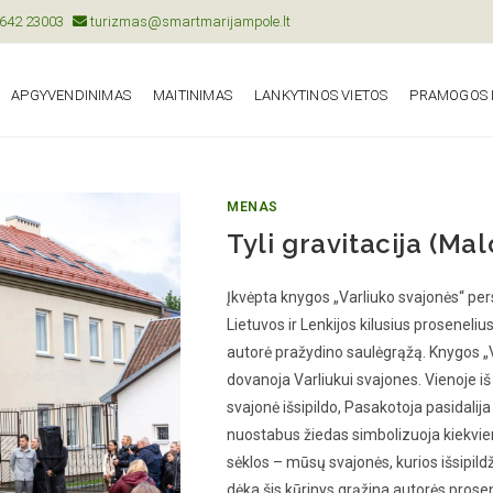
642 23003
turizmas@smartmarijampole.lt
APGYVENDINIMAS
MAITINIMAS
LANKYTINOS VIETOS
PRAMOGOS I
MENAS
Tyli gravitacija (Ma
Įkvėpta knygos „Varliuko svajonės“ per
Lietuvos ir Lenkijos kilusius proseneliu
autorė pražydino saulėgrąžą. Knygos „V
dovanoja Varliukui svajones. Vienoje iš jų
svajonė išsipildo, Pasakotoja pasidalij
nuostabus žiedas simbolizuoja kiekvie
sėklos – mūsų svajonės, kurios išsipil
dėka šis kūrinys grąžina autorės prosene