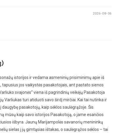
2026-08-06
3)
sonažų istorijos ir vedama asmeninių prisiminimų apie iš
s, tapusius jos vaikystės pasakotojais, ant pastato sienos
arliuko svajonės“ viena iš pagrindinių veikėjų Pasakotoja
 Varliukas turi atiduoti savo širdį mirčiai. Kai tai nutinka ir
a į daugybę pasakotojų, kaip sėklos saulėgrąžoje. Šis
ną mūsų kaip savo istorijos Pasakotoją, o jame esančios
džiusios išbyra. Jaunų Marijampolės savanorių menininkų
lių sielas į jų gimtąsias ištakas, o saulėgrąžos sėklos – tai