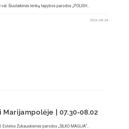
val. Šiuolaikinės lenkų tapybos parodos „POLISH…
2026-08-04
i Marijampolėje | 07.30-08.02
l. Estelos Žukauskienės parodos „ŠILKO MAGIJA“…