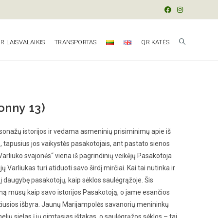
R LAISVALAIKIS
TRANSPORTAS
QR KATĖS
lonny 13)
sonažų istorijos ir vedama asmeninių prisiminimų apie iš
s, tapusius jos vaikystės pasakotojais, ant pastato sienos
arliuko svajonės“ viena iš pagrindinių veikėjų Pasakotoja
 Varliukas turi atiduoti savo širdį mirčiai. Kai tai nutinka ir
a į daugybę pasakotojų, kaip sėklos saulėgrąžoje. Šis
ną mūsų kaip savo istorijos Pasakotoją, o jame esančios
džiusios išbyra. Jaunų Marijampolės savanorių menininkų
lių sielas į jų gimtąsias ištakas, o saulėgrąžos sėklos – tai