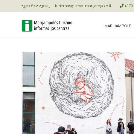
+370 642 23003
turizmas@smartmarijampole.lt
+370 
MARIJAMPOLĖ