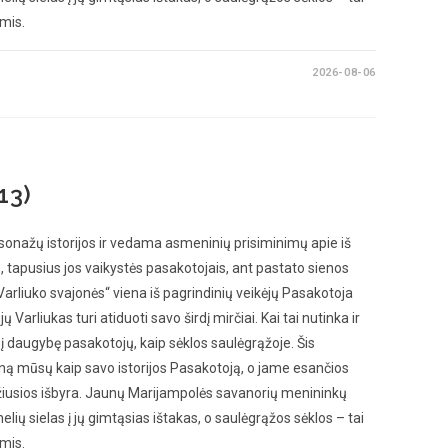
omis.
2026-08-06
13)
sonažų istorijos ir vedama asmeninių prisiminimų apie iš
s, tapusius jos vaikystės pasakotojais, ant pastato sienos
arliuko svajonės“ viena iš pagrindinių veikėjų Pasakotoja
 Varliukas turi atiduoti savo širdį mirčiai. Kai tai nutinka ir
a į daugybę pasakotojų, kaip sėklos saulėgrąžoje. Šis
ną mūsų kaip savo istorijos Pasakotoją, o jame esančios
džiusios išbyra. Jaunų Marijampolės savanorių menininkų
lių sielas į jų gimtąsias ištakas, o saulėgrąžos sėklos – tai
omis.