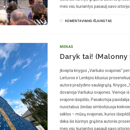
mes visi, kuriantys pasaulį savo istorij
KOMENTAVIMAS IŠJUNGTAS
MENAS
Daryk tai! (Malonny 
Įkvėpta knygos „Varliuko svajonės“ per
Lietuvos ir Lenkijos kilusius proseneliu
autorė pražydino saulėgrąžą. Knygos „V
dovanoja Varliukui svajones. Vienoje iš jų
svajonė išsipildo, Pasakotoja pasidalij
nuostabus žiedas simbolizuoja kiekvie
sėklos – mūsų svajonės, kurios išsipil
dėka šis kūrinys grąžina autorės prosene
mes visi, kuriantys pasaulį savo istorij