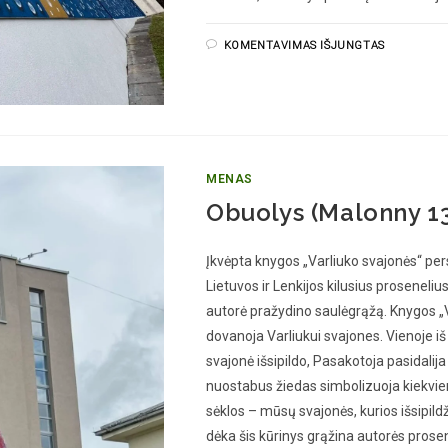
KOMENTAVIMAS IŠJUNGTAS
MENAS
Obuolys (Malonny 1
Įkvėpta knygos „Varliuko svajonės“ per
Lietuvos ir Lenkijos kilusius proseneliu
autorė pražydino saulėgrąžą. Knygos „V
dovanoja Varliukui svajones. Vienoje iš jų
svajonė išsipildo, Pasakotoja pasidalij
nuostabus žiedas simbolizuoja kiekvie
sėklos – mūsų svajonės, kurios išsipil
dėka šis kūrinys grąžina autorės prosene