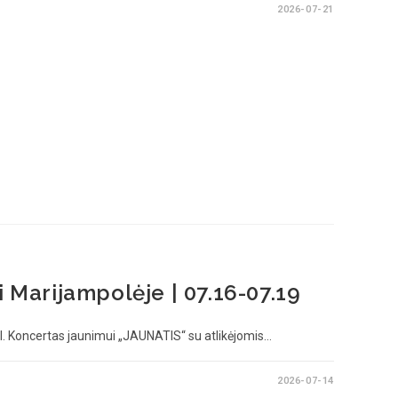
2026-07-21
i Marijampolėje | 07.16-07.19
. Koncertas jaunimui „JAUNATIS“ su atlikėjomis…
2026-07-14