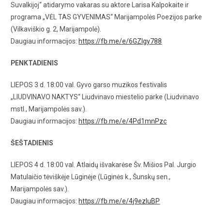
Suvalkijoj“ atidarymo vakaras su aktore Larisa Kalpokaite ir
programa „VĖL TAS GYVENIMAS“ Marijampolės Poezijos parke
(Vilkaviškio g. 2, Marijampolė).
Daugiau informacijos:
https://fb.me/e/6GZIgy788
PENKTADIENIS
LIEPOS 3 d. 18:00 val. Gyvo garso muzikos festivalis
„LIUDVINAVO NAKTYS“ Liudvinavo miestelio parke (Liudvinavo
mstl., Marijampolės sav.).
Daugiau informacijos:
https://fb.me/e/4Pd1mnPzc
ŠEŠTADIENIS
LIEPOS 4 d. 18:00 val. Atlaidų išvakarėse Šv. Mišios Pal. Jurgio
Matulaičio tėviškėje Lūginėje (Lūginės k., Šunskų sen.,
Marijampolės sav.).
Daugiau informacijos:
https://fb.me/e/4j9ezIuBP