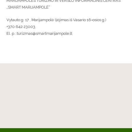
MARIJAMPOLĖS TURIZMO IR VERSLO INFORMACINIS CENTRAS
„SMART MARIJAMPOLĖ“
Vytauto g. 17 , Marijampolė (įėjimas iš Vasario 16-osios g.)
+370 642 23003,
El. p.: turizmas@smartmarijampole.lt