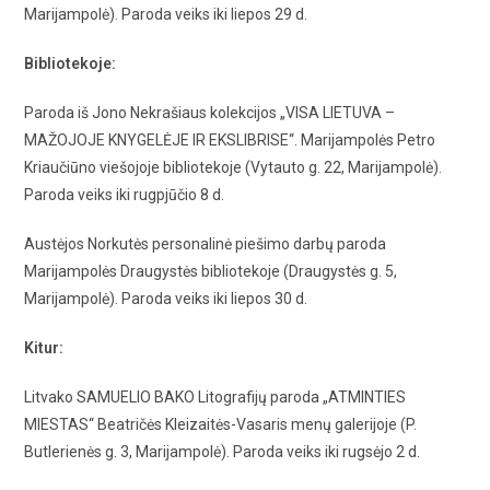
Marijampolė). Paroda veiks iki liepos 29 d.
Bibliotekoje:
Paroda iš Jono Nekrašiaus kolekcijos „VISA LIETUVA –
MAŽOJOJE KNYGELĖJE IR EKSLIBRISE“. Marijampolės Petro
Kriaučiūno viešojoje bibliotekoje (Vytauto g. 22, Marijampolė).
Paroda veiks iki rugpjūčio 8 d.
Austėjos Norkutės personalinė piešimo darbų paroda
Marijampolės Draugystės bibliotekoje (Draugystės g. 5,
Marijampolė). Paroda veiks iki liepos 30 d.
Kitur:
Litvako SAMUELIO BAKO Litografijų paroda „ATMINTIES
MIESTAS“ Beatričės Kleizaitės-Vasaris menų galerijoje (P.
Butlerienės g. 3, Marijampolė). Paroda veiks iki rugsėjo 2 d.