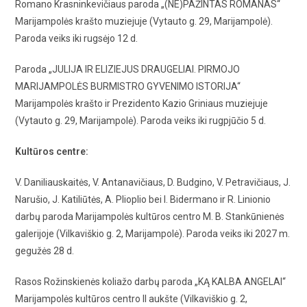
Romano Krasninkevičiaus paroda „(NE)PAŽINTAS ROMANAS“
Marijampolės krašto muziejuje (Vytauto g. 29, Marijampolė).
Paroda veiks iki rugsėjo 12 d.
Paroda „JULIJA IR ELIZIEJUS DRAUGELIAI. PIRMOJO
MARIJAMPOLĖS BURMISTRO GYVENIMO ISTORIJA“
Marijampolės krašto ir Prezidento Kazio Griniaus muziejuje
(Vytauto g. 29, Marijampolė). Paroda veiks iki rugpjūčio 5 d.
Kultūros centre:
V. Daniliauskaitės, V. Antanavičiaus, D. Budgino, V. Petravičiaus, J.
Narušio, J. Katiliūtės, A. Plioplio bei I. Bidermano ir R. Linionio
darbų paroda Marijampolės kultūros centro M. B. Stankūnienės
galerijoje (Vilkaviškio g. 2, Marijampolė). Paroda veiks iki 2027 m.
gegužės 28 d.
Rasos Rožinskienės koliažo darbų paroda „KĄ KALBA ANGELAI“
Marijampolės kultūros centro II aukšte (Vilkaviškio g. 2,