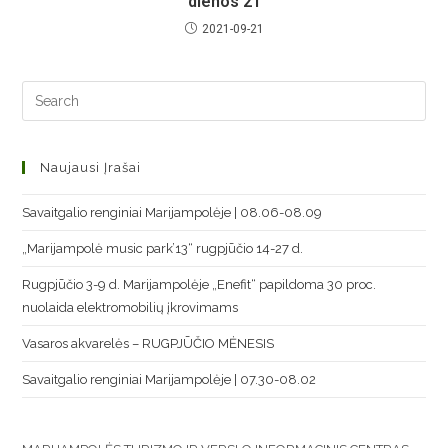
dienos’21
2021-09-21
Naujausi Įrašai
Savaitgalio renginiai Marijampolėje | 08.06-08.09
„Marijampolė music park’13“ rugpjūčio 14-27 d.
Rugpjūčio 3-9 d. Marijampolėje „Enefit“ papildoma 30 proc.
nuolaida elektromobilių įkrovimams
Vasaros akvarelės – RUGPJŪČIO MĖNESIS
Savaitgalio renginiai Marijampolėje | 07.30-08.02