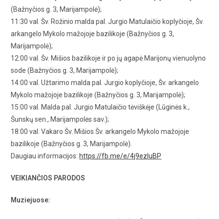
(Bažnyčios g. 3, Marijampolė);
11:30 val. Šv. Rožinio malda pal. Jurgio Matulaičio koplyčioje, Šv.
arkangelo Mykolo mažojoje bazilikoje (Bažnyčios g. 3,
Marijampolė);
12:00 val. Šv. Mišios bazilikoje ir po jų agapė Marijonų vienuolyno
sode (Bažnyčios g. 3, Marijampolė);
14:00 val. Užtarimo malda pal. Jurgio koplyčioje, Šv. arkangelo
Mykolo mažojoje bazilikoje (Bažnyčios g. 3, Marijampolė);
15:00 val. Malda pal. Jurgio Matulaičio tėviškėje (Lūginės k.,
Šunskų sen., Marijampolės sav.);
18:00 val. Vakaro Šv. Mišios Šv. arkangelo Mykolo mažojoje
bazilikoje (Bažnyčios g. 3, Marijampolė).
Daugiau informacijos:
https://fb.me/e/4j9ezIuBP
VEIKIANČIOS PARODOS
Muziejuose: