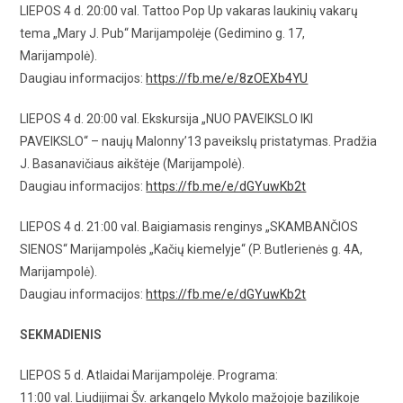
LIEPOS 4 d. 20:00 val. Tattoo Pop Up vakaras laukinių vakarų
tema „Mary J. Pub“ Marijampolėje (Gedimino g. 17,
Marijampolė).
Daugiau informacijos:
https://fb.me/e/8zOEXb4YU
LIEPOS 4 d. 20:00 val. Ekskursija „NUO PAVEIKSLO IKI
PAVEIKSLO“ – naujų Malonny’13 paveikslų pristatymas. Pradžia
J. Basanavičiaus aikštėje (Marijampolė).
Daugiau informacijos:
https://fb.me/e/dGYuwKb2t
LIEPOS 4 d. 21:00 val. Baigiamasis renginys „SKAMBANČIOS
SIENOS“ Marijampolės „Kačių kiemelyje“ (P. Butlerienės g. 4A,
Marijampolė).
Daugiau informacijos:
https://fb.me/e/dGYuwKb2t
SEKMADIENIS
LIEPOS 5 d. Atlaidai Marijampolėje. Programa:
11:00 val. Liudijimai Šv. arkangelo Mykolo mažojoje bazilikoje