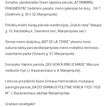
Sonatos Jaseliūnaitės Steen tapybos paroda „ATSIMINIMŲ
FRAGMENTAI“ Gedimino pasaže, meno galerijoje be durų… 24/7
(Gedimino g. 30 ir 32, Marijampolė).
Pilviškių krašto kūrėjų paroda rezidencijoje „Grįžulo ratai“ (Naujoji
g. 10, Kantališkių k., Sasnavos sen., Marijampolės sav.)
Žemės meno skulptūrų „ART DE LA TERRE“ plenero metu
sukurta darbų paroda Marijampolės meno mokyklos teritorijos
esančiame parke (Vytauto g. 47, Marijampolė).
Dominyko Vakrino paroda „SEE HOW A RING IS MADE“ Mercure
viešbučio foje (J. Basanavičiaus a. 8, Marijampolė).
Lietuvos prezidento Kazio Griniaus memorialinio muziejaus
parengta paroda „KAZIO GRINIAUS POLITINĖ VEIKLA 1920-1926
M.“ J. Basanavičiaus aikštėje Marijampolėje.
Gražaus savaitgalio!