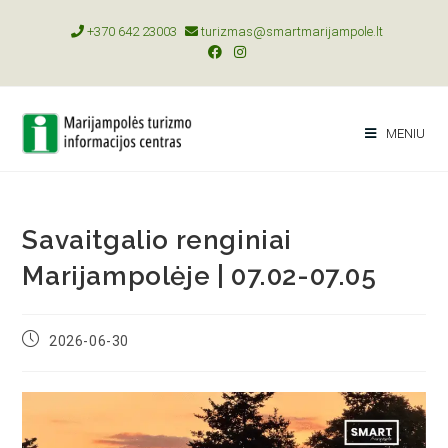
+370 642 23003
turizmas@smartmarijampole.lt
MENIU
Savaitgalio renginiai
Marijampolėje | 07.02-07.05
2026-06-30