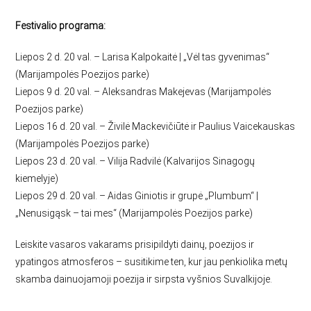
Festivalio programa:
Liepos 2 d. 20 val. – Larisa Kalpokaitė | „Vėl tas gyvenimas“
(Marijampolės Poezijos parke)
Liepos 9 d. 20 val. – Aleksandras Makejevas (Marijampolės
Poezijos parke)
Liepos 16 d. 20 val. – Živilė Mackevičiūtė ir Paulius Vaicekauskas
(Marijampolės Poezijos parke)
Liepos 23 d. 20 val. – Vilija Radvilė (Kalvarijos Sinagogų
kiemelyje)
Liepos 29 d. 20 val. – Aidas Giniotis ir grupė „Plumbum“ |
„Nenusigąsk – tai mes“ (Marijampolės Poezijos parke)
Leiskite vasaros vakarams prisipildyti dainų, poezijos ir
ypatingos atmosferos – susitikime ten, kur jau penkiolika metų
skamba dainuojamoji poezija ir sirpsta vyšnios Suvalkijoje.