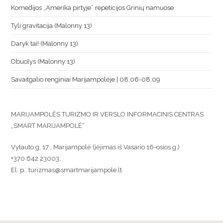
Komedijos „Amerika pirtyje“ repeticijos Grinių namuose
Tyli gravitacija (Malonny 13)
Daryk tai! (Malonny 13)
Obuolys (Malonny 13)
Savaitgalio renginiai Marijampolėje | 08.06-08.09
MARIJAMPOLĖS TURIZMO IR VERSLO INFORMACINIS CENTRAS
„SMART MARIJAMPOLĖ“
Vytauto g. 17 , Marijampolė (įėjimas iš Vasario 16-osios g.)
+370 642 23003,
El. p.: turizmas@smartmarijampole.lt