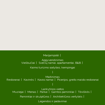
Marijampolė
Apgyvendinimas
Viešbučiai
Svečių namai, apartamentai, B&B
Kaimo turizmo sodybos, kempingai
Maitinimas
Restoranai
Kavinės
Kavos namai
Picerijos, greito maisto restoranai
Lankytinos vietos
Muziejai
Menas
Parkai
Gamtos paminklai
Tėviškės
Paminklai ir skulptūros
Architektūros vertybės
Legendos ir padavimai