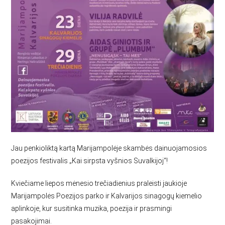
Jau penkioliktą kartą Marijampolėje skambės dainuojamosios
poezijos festivalis „Kai sirpsta vyšnios Suvalkijoj“!
Kviečiame liepos mėnesio trečiadienius praleisti jaukioje
Marijampolės Poezijos parko ir Kalvarijos sinagogų kiemelio
aplinkoje, kur susitinka muzika, poezija ir prasmingi
pasakojimai.