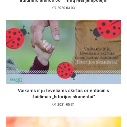
atkūrimo dienos 30 – metį Marijampolėje!
2020-03-03
Vaikams ir jų tėveliams skirtas orientacinis
žaidimas „Istorijos skanėstai“
2021-05-31