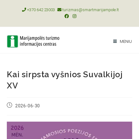
+370 642 23003
turizmas@smartmarijampole.lt
MENIU
Kai sirpsta vyšnios Suvalkijoj
XV
2026-06-30