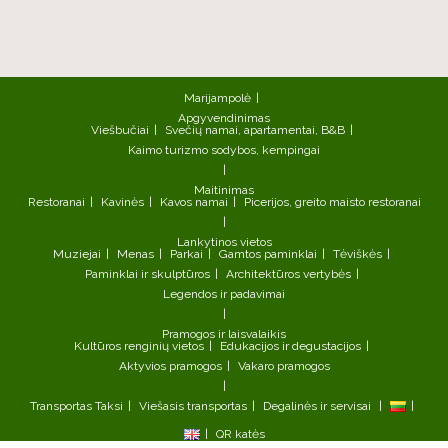
Marijampolė
Apgyvendinimas
Viešbučiai
Svečių namai, apartamentai, B&B
Kaimo turizmo sodybos, kempingai
Maitinimas
Restoranai
Kavinės
Kavos namai
Picerijos, greito maisto restoranai
Lankytinos vietos
Muziejai
Menas
Parkai
Gamtos paminklai
Tėviškės
Paminklai ir skulptūros
Architektūros vertybės
Legendos ir padavimai
Pramogos ir laisvalaikis
Kultūros renginių vietos
Edukacijos ir degustacijos
Aktyvios pramogos
Vakaro pramogos
Transportas
Taksi
Viešasis transportas
Degalinės ir servisai
QR katės