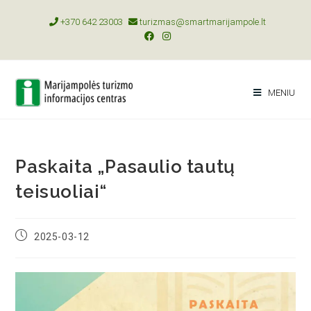
+370 642 23003
turizmas@smartmarijampole.lt
MENIU
Paskaita „Pasaulio tautų
teisuoliai“
2025-03-12