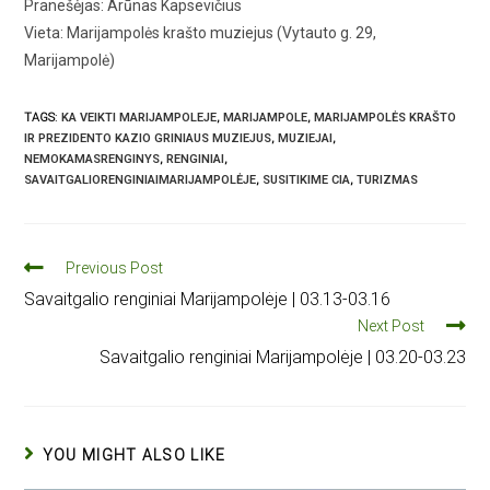
Pranešėjas: Arūnas Kapsevičius
Vieta: Marijampolės krašto muziejus (Vytauto g. 29,
Marijampolė)
TAGS
:
KA VEIKTI MARIJAMPOLEJE
,
MARIJAMPOLE
,
MARIJAMPOLĖS KRAŠTO
IR PREZIDENTO KAZIO GRINIAUS MUZIEJUS
,
MUZIEJAI
,
NEMOKAMASRENGINYS
,
RENGINIAI
,
SAVAITGALIORENGINIAIMARIJAMPOLĖJE
,
SUSITIKIME CIA
,
TURIZMAS
Previous Post
Savaitgalio renginiai Marijampolėje | 03.13-03.16
Next Post
Savaitgalio renginiai Marijampolėje | 03.20-03.23
YOU MIGHT ALSO LIKE