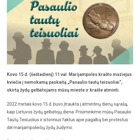
Kovo 15 d. (šeštadienį) 11 val. Marijampolės krašto muziejus
kviečia į nemokamą paskaitą „Pasaulio tautų teisuoliai“,
skirtą žydų gelbėtojams mūsų mieste ir krašte atminti.
2022 metais kovo 15 d. buvo įtraukta į atmintinų dienų sąrašą,
kaip Lietuvos žydų gelbėtojų diena. Prisiminkime mūsų Pasaulio
Tautų Teisuolius ir istorinius faktus apie pagalbą bei protestus
dėl marijampoliečių žydų žudymo.