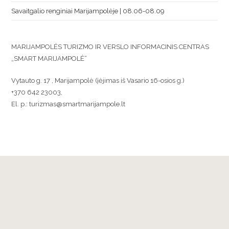
Savaitgalio renginiai Marijampolėje | 08.06-08.09
MARIJAMPOLĖS TURIZMO IR VERSLO INFORMACINIS CENTRAS
„SMART MARIJAMPOLĖ“
Vytauto g. 17 , Marijampolė (įėjimas iš Vasario 16-osios g.)
+370 642 23003,
El. p.: turizmas@smartmarijampole.lt