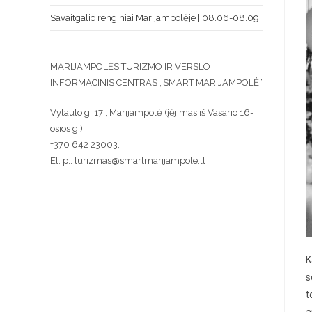
Savaitgalio renginiai Marijampolėje | 08.06-08.09
MARIJAMPOLĖS TURIZMO IR VERSLO
INFORMACINIS CENTRAS „SMART MARIJAMPOLĖ“
Vytauto g. 17 , Marijampolė (įėjimas iš Vasario 16-
osios g.)
+370 642 23003,
El. p.: turizmas@smartmarijampole.lt
K
s
t
a