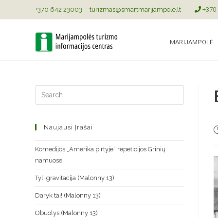
+370 642 23003
turizmas@smartmarijampole.lt
+370 
MARIJAMPOLĖ
Naujausi Įrašai
Komedijos „Amerika pirtyje“ repeticijos Grinių
namuose
Tyli gravitacija (Malonny 13)
Daryk tai! (Malonny 13)
Obuolys (Malonny 13)