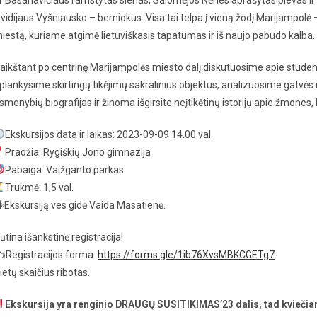
vidijaus Vyšniausko – berniokus. Visa tai telpa į vieną žodį Marijampolė –
iestą, kuriame atgimė lietuviškasis tapatumas ir iš naujo pabudo kalba.
aikštant po centrinę Marijampolės miesto dalį diskutuosime apie stude
plankysime skirtingų tikėjimų sakralinius objektus, analizuosime gatvės
smenybių biografijas ir žinoma išgirsite neįtikėtinų istorijų apie žmones, 
Ekskursijos data ir laikas: 2023-09-09 14.00 val.
Pradžia: Rygiškių Jono gimnazija
Pabaiga: Vaižganto parkas
Trukmė: 1,5 val.
Ekskursiją ves gidė Vaida Masatienė.
ūtina išankstinė registracija!
️Registracijos forma:
https://forms.gle/1ib76XvsMBKCGETg7
ietų skaičius ribotas.
Ekskursija yra renginio DRAUGŲ SUSITIKIMAS’23 dalis, tad kviečia