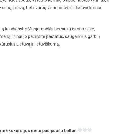
 seną, mažą, bet svarbų visai Lietuvai ir lietuviškumui
ntų kasdienybę Marijampolės berniukų gimnazijoje,
 meną, iš naujo pažinsite pastatus, saugančius garbių
kūrusius Lietuvą ir lietuviškumą.
me ekskursijos metu pasipuošti baltai!