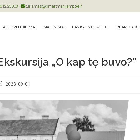
642 23003
turizmas@smartmarijampole.lt
APGYVENDINIMAS
MAITINIMAS
LANKYTINOS VIETOS
PRAMOGOS I
Ekskursija „O kap tę buvo?“
2023-09-01