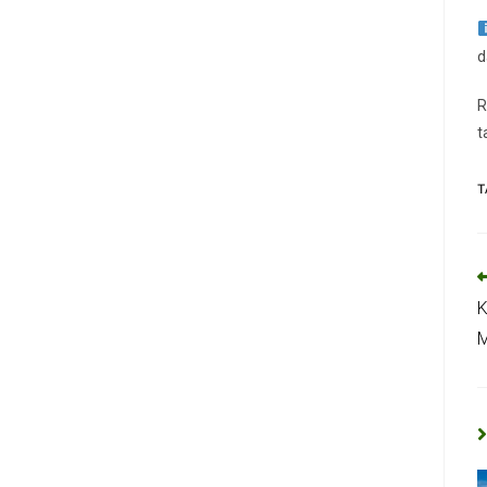
d
R
t
T
K
M