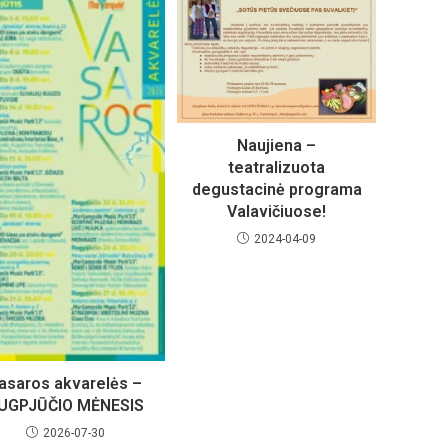
Naujiena –
teatralizuota
degustacinė programa
Valavičiuose!
2024-04-09
asaros akvarelės –
UGPJŪČIO MĖNESIS
2026-07-30