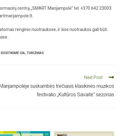
informacinį centrą „SMART Marijampolė“ tel. +370 642 23003
rtmarijampole.lt.
tomas renginio nuotraukose, ir šios nuotraukos gali būti
nėse.
SUSITIKIME CIA
,
TURIZMAS
Next Post
Marijampolėje suskambės trečiasis klasikinės muzikos
festivalio „Kultūros Savaitė“ sezonas