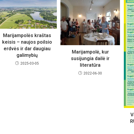
Marijampolės kraštas
keisis – naujos poilsio
erdvės ir dar daugiau
Marijampolė, kur
galimybių
susijungia dailė ir
2025-03-05
literatūra
2022-06-30
V
R