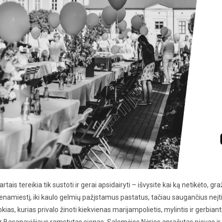
artais tereikia tik sustoti ir gerai apsidairyti – išvysite kai ką netikėto,
enamiestį, iki kaulo gelmių pažįstamus pastatus, tačiau saugančius neįtikė
okias, kurias privalo žinoti kiekvienas marijampolietis, mylintis ir gerbia
r Basanavičiaus ramstytas sienas, Salomėjos Nėries aprašytas pievas ir