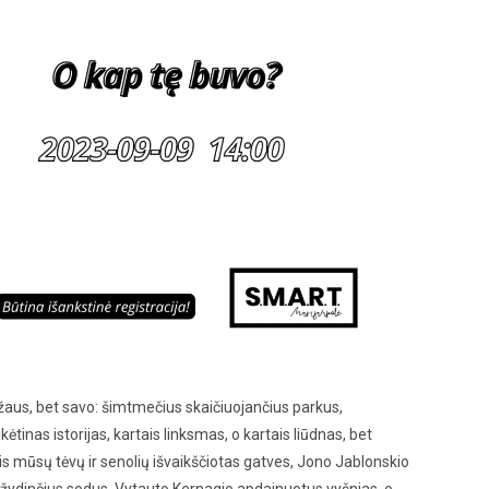
 gražaus, bet savo: šimtmečius skaičiuojančius parkus,
tinas istorijas, kartais linksmas, o kartais liūdnas, bet
ntis mūsų tėvų ir senolių išvaikščiotas gatves, Jono Jablonskio
 žydinčius sodus, Vytauto Kernagio apdainuotus vyšnias, o