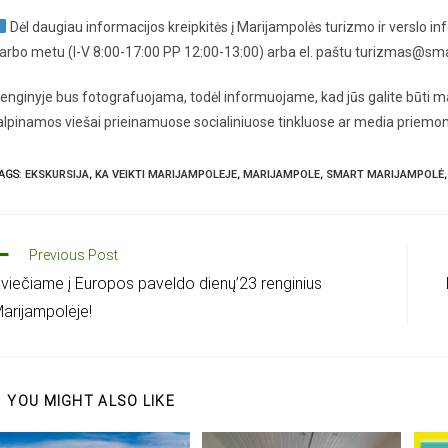
Dėl daugiau informacijos kreipkitės į Marijampolės turizmo ir verslo 
arbo metu (I-V 8:00-17:00 PP 12:00-13:00) arba el. paštu turizmas@sma
enginyje bus fotografuojama, todėl informuojame, kad jūs galite būti ma
alpinamos viešai prieinamuose socialiniuose tinkluose ar media priemo
AGS
:
EKSKURSIJA
,
KA VEIKTI MARIJAMPOLEJE
,
MARIJAMPOLE
,
SMART MARIJAMPOLĖ
,
Previous Post
viečiame į Europos paveldo dienų’23 renginius
arijampolėje!
YOU MIGHT ALSO LIKE