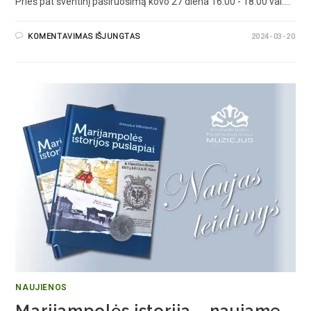
Prieš pat šventinį pasiruošimą kovo 27 diena 16:00 - 18:00 val.…
KOMENTAVIMAS IŠJUNGTAS
2024-03-20
NAUJIENOS
Marijampolės istorija – naujame