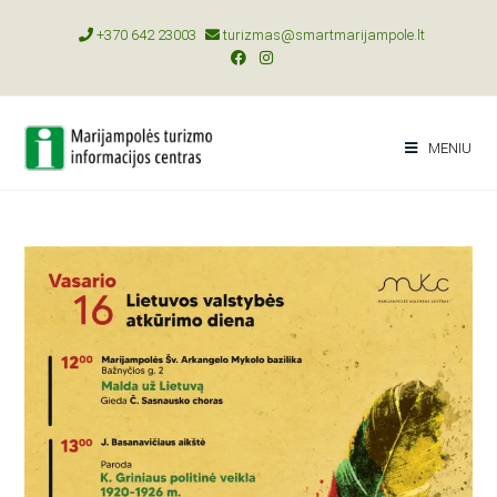
+370 642 23003
turizmas@smartmarijampole.lt
MENIU