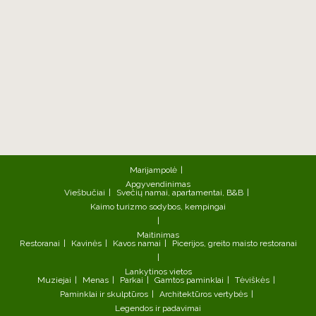
Marijampolė
Apgyvendinimas
Viešbučiai
Svečių namai, apartamentai, B&B
Kaimo turizmo sodybos, kempingai
Maitinimas
Restoranai
Kavinės
Kavos namai
Picerijos, greito maisto restoranai
Lankytinos vietos
Muziejai
Menas
Parkai
Gamtos paminklai
Tėviškės
Paminklai ir skulptūros
Architektūros vertybės
Legendos ir padavimai