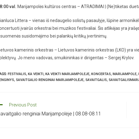
8:00 val.
Marijampolės kultūros centras – ATRADIMAI | (Ne)tikėtas duet
ianluca Littera – vienas iš nedaugelio solistų pasaulyje, lūpine armonikėle
oncertuoti įvairūs orkestrai bei muzikos festivaliai. Šis atlikėjas yra įr
isuomenės susidomėjimo bei palankių kritikų įvertinimų.
ietuvos kamerinis orkestras – Lietuvos kamerinis orkestras (LKO) yra viena
olektyvų. Jo meno vadovas, smuikininkas ir dirigentas – Sergej Krylov.
AGS
:
FESTIVALIS
,
KA VEIKTI
,
KA VEIKTI MARIJAMPOLEJE
,
KONCERTAS
,
MARIJAMPOLE
,
ENGINYS
,
SAVAITGALIO RENGINIAI MARIJAMPOLĖJE
,
SAVAITGALIS
,
SAVAITGALISMAR
Previous Post
avaitgalio renginiai Marijampolėje | 08.08-08.11