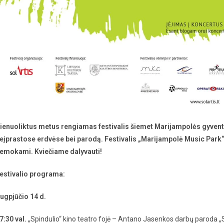
ienuoliktus metus rengiamas festivalis šiemet Marijampolės gyven
eįprastose erdvėse bei parodą. Festivalis „Marijampolė Music Park“ 
emokami. Kviečiame dalyvauti!
estivalio programa:
ugpjūčio 14 d.
7:30 val.
„Spindulio“ kino teatro fojė – Antano Jasenkos darbų paroda „S