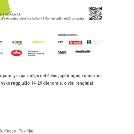
tojams yra paruošęs net šešis įspūdingus koncertus
vyks rugpjūčio 14-29 dienomis, o visi renginiai
urfaces | Paviršiai