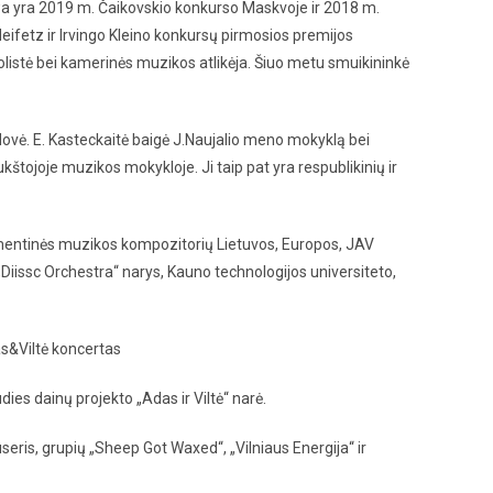
 yra 2019 m. Čaikovskio konkurso Maskvoje ir 2018 m.
ifetz ir Irvingo Kleino konkursų pirmosios premijos
 solistė bei kamerinės muzikos atlikėja. Šiuo metu smuikininkė
dovė. E. Kasteckaitė baigė J.Naujalio meno mokyklą bei
ojoje muzikos mokykloje. Ji taip pat yra respublikinių ir
imentinės muzikos kompozitorių Lietuvos, Europos, JAV
„Diissc Orchestra“ narys, Kauno technologijos universiteto,
as&Viltė koncertas
udies dainų projekto „Adas ir Viltė“ narė.
eris, grupių „Sheep Got Waxed“, „Vilniaus Energija“ ir