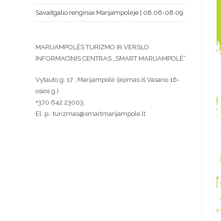
Savaitgalio renginiai Marijampolėje | 08.06-08.09
MARIJAMPOLĖS TURIZMO IR VERSLO
INFORMACINIS CENTRAS „SMART MARIJAMPOLĖ“
Vytauto g. 17 , Marijampolė (įėjimas iš Vasario 16-
osios g.)
+370 642 23003,
El. p.: turizmas@smartmarijampole.lt