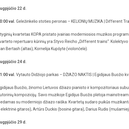
ugpjūčio 22 d.
0:00 val.
Geležinkelio stoties peronas – KELIONIŲ MUZIKA | Different Tra
tyginių kvartetas KOPA pristato įvairias moderniosios muzikos program
varteto repertuaro kūrinių yra Styvo Reicho „Different trains“. Kolektyvo
van Bertash (altas), Kornelija Kupšytė (violončelė).
ugpjūčio 24 d.
1:00 val.
Vytauto Didžiojo parkas – DŽIAZO NAKTIS | Egidijaus Buožio kv
gidijaus Buožio, žinomo Lietuvos džiazo pianisto ir kompozitoriaus subur
utorinių kompozicijų. Savo muzikoje Egidijus Buožis plėtoja mainstream t
iedamas su moderniojo džiazo raiška. Kvartetą sudaro puikūs muzikantai: 
r elektrinė gitaros), Artūrs Duckis (bosinė gitara), Darius Rudis (mušamieji
ugpjūčio 29 d.