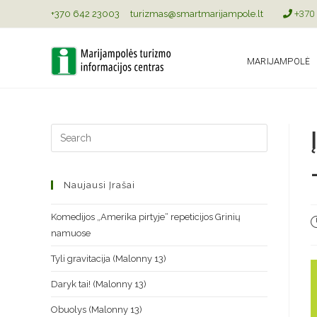
+370 642 23003
turizmas@smartmarijampole.lt
+370 
MARIJAMPOLĖ
Naujausi Įrašai
Komedijos „Amerika pirtyje“ repeticijos Grinių
namuose
Tyli gravitacija (Malonny 13)
Daryk tai! (Malonny 13)
Obuolys (Malonny 13)