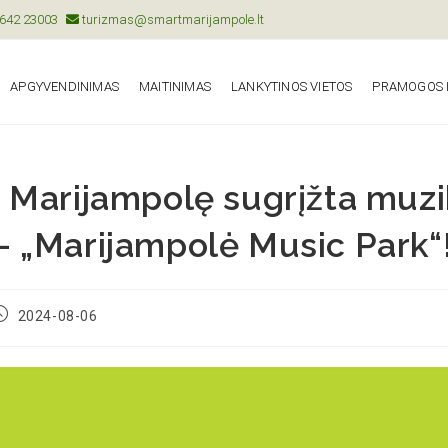
642 23003
turizmas@smartmarijampole.lt
APGYVENDINIMAS
MAITINIMAS
LANKYTINOS VIETOS
PRAMOGOS I
Į Marijampolę sugrįžta muzi
– „Marijampolė Music Park“
2024-08-06