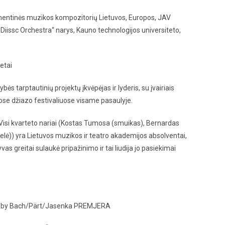
imentinės muzikos kompozitorių Lietuvos, Europos, JAV
„Diissc Orchestra“ narys, Kauno technologijos universiteto,
etai
ės tarptautinių projektų įkvėpėjas ir lyderis, su įvairiais
niuose džiazo festivaliuose visame pasaulyje.
. Visi kvarteto nariai (Kostas Tumosa (smuikas), Bernardas
elė)) yra Lietuvos muzikos ir teatro akademijos absolventai,
 greitai sulaukė pripažinimo ir tai liudija jo pasiekimai
nt by Bach/Pärt/Jasenka PREMJERA