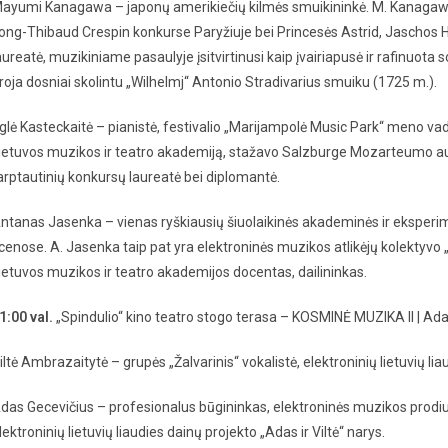
ayumi Kanagawa – japonų amerikiečių kilmės smuikininkė. M. Kanagawa
ong-Thibaud Crespin konkurse Paryžiuje bei Princesės Astrid, Jaschos He
aureatė, muzikiniame pasaulyje įsitvirtinusi kaip įvairiapusė ir rafinuota
roja dosniai skolintu „Wilhelmj“ Antonio Stradivarius smuiku (1725 m.).
glė Kasteckaitė – pianistė, festivalio „Marijampolė Music Park“ meno va
ietuvos muzikos ir teatro akademiją, stažavo Salzburge Mozarteumo aukšt
arptautinių konkursų laureatė bei diplomantė.
ntanas Jasenka – vienas ryškiausių šiuolaikinės akademinės ir eksper
cenose. A. Jasenka taip pat yra elektroninės muzikos atlikėjų kolektyvo 
ietuvos muzikos ir teatro akademijos docentas, dailininkas.
1:00 val.
„Spindulio“ kino teatro stogo terasa – KOSMINĖ MUZIKA II | Ad
iltė Ambrazaitytė – grupės „Žalvarinis“ vokalistė, elektroninių lietuvių lia
das Gecevičius – profesionalus būgininkas, elektroninės muzikos prodius
lektroninių lietuvių liaudies dainų projekto „Adas ir Viltė“ narys.