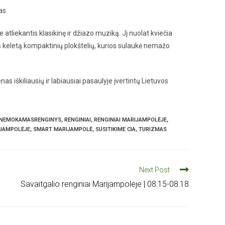
as
 atliekantis klasikinę ir džiazo muziką. Jį nuolat kviečia
ašęs keletą kompaktinių plokštelių, kurios sulaukė nemažo
s iškiliausių ir labiausiai pasaulyje įvertintų Lietuvos
NEMOKAMASRENGINYS
,
RENGINIAI
,
RENGINIAI MARIJAMPOLĖJE
,
IJAMPOLĖJE
,
SMART MARIJAMPOLĖ
,
SUSITIKIME CIA
,
TURIZMAS
Next Post
Savaitgalio renginiai Marijampolėje | 08.15-08.18