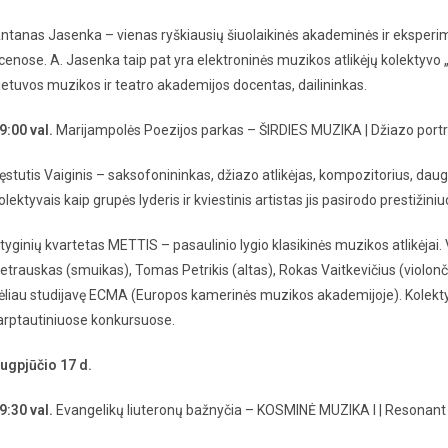
ntanas Jasenka – vienas ryškiausių šiuolaikinės akademinės ir eksper
cenose. A. Jasenka taip pat yra elektroninės muzikos atlikėjų kolektyvo 
ietuvos muzikos ir teatro akademijos docentas, dailininkas.
9:00 val.
Marijampolės Poezijos parkas – ŠIRDIES MUZIKA | Džiazo portr
ęstutis Vaiginis – saksofonininkas, džiazo atlikėjas, kompozitorius, daugyb
olektyvais kaip grupės lyderis ir kviestinis artistas jis pasirodo prestiži
tyginių kvartetas METTIS – pasaulinio lygio klasikinės muzikos atlikėjai
etrauskas (smuikas), Tomas Petrikis (altas), Rokas Vaitkevičius (violonč
ėliau studijavę ECMA (Europos kamerinės muzikos akademijoje). Kolektyvas
arptautiniuose konkursuose.
ugpjūčio 17 d.
9:30 val.
Evangelikų liuteronų bažnyčia – KOSMINĖ MUZIKA I | Resona