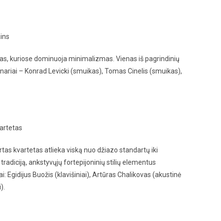
ins
as, kuriose dominuoja minimalizmas. Vienas iš pagrindinių
 nariai – Konrad Levicki (smuikas), Tomas Cinelis (smuikas),
artetas
tas kvartetas atlieka viską nuo džiazo standartų iki
radiciją, ankstyvųjų fortepijoninių stilių elementus
Egidijus Buožis (klavišiniai), Artūras Chalikovas (akustinė
).