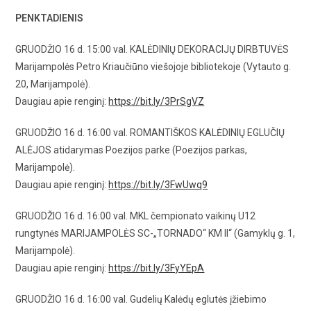
PENKTADIENIS
GRUODŽIO 16 d. 15:00 val. KALĖDINIŲ DEKORACIJŲ DIRBTUVĖS
Marijampolės Petro Kriaučiūno viešojoje bibliotekoje (Vytauto g.
20, Marijampolė).
Daugiau apie renginį:
https://bit.ly/3PrSgVZ
GRUODŽIO 16 d. 16:00 val. ROMANTIŠKOS KALĖDINIŲ EGLUČIŲ
ALĖJOS atidarymas Poezijos parke (Poezijos parkas,
Marijampolė).
Daugiau apie renginį:
https://bit.ly/3FwUwq9
GRUODŽIO 16 d. 16:00 val. MKL čempionato vaikinų U12
rungtynės MARIJAMPOLĖS SC-„TORNADO“ KM II“ (Gamyklų g. 1,
Marijampolė).
Daugiau apie renginį:
https://bit.ly/3FyYEpA
GRUODŽIO 16 d. 16:00 val. Gudelių Kalėdų eglutės įžiebimo