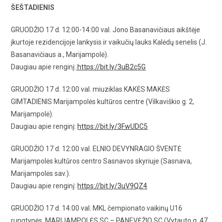
ŠEŠTADIENIS
GRUODŽIO 17 d. 12:00-14:00 val. Jono Basanavičiaus aikštėje
įkurtoje rezidencijoje lankysis ir vaikučių lauks Kalėdų senelis (J.
Basanavičiaus a., Marijampolė).
Daugiau apie renginį:
https://bit.ly/3uB2c5G
GRUODŽIO 17 d. 12:00 val. miuziklas KAKĖS MAKĖS
GIMTADIENIS Marijampolės kultūros centre (Vilkaviškio g. 2,
Marijampolė).
Daugiau apie renginį:
https://bit.ly/3FwUDC5
GRUODŽIO 17 d. 12:00 val. ELNIO DEVYNRAGIO ŠVENTĖ
Marijampolės kultūros centro Sasnavos skyriuje (Sasnava,
Marijampolės sav.).
Daugiau apie renginį:
https://bit.ly/3uV9QZ4
GRUODŽIO 17 d. 14:00 val. MKL čempionato vaikinų U16
rungtynės, MARIJAMPOLĖS SC – PANEVĖŽIO SC (Vytauto g. 47,