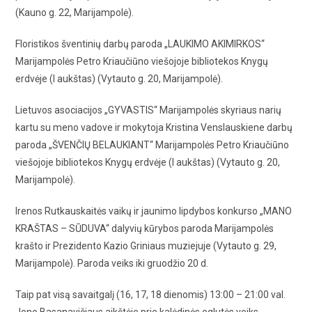
(Kauno g. 22, Marijampolė).
Floristikos šventinių darbų paroda „LAUKIMO AKIMIRKOS“
Marijampolės Petro Kriaučiūno viešojoje bibliotekos Knygų
erdvėje (I aukštas) (Vytauto g. 20, Marijampolė).
Lietuvos asociacijos „GYVASTIS“ Marijampolės skyriaus narių
kartu su meno vadove ir mokytoja Kristina Venslauskiene darbų
paroda „ŠVENČIŲ BELAUKIANT“ Marijampolės Petro Kriaučiūno
viešojoje bibliotekos Knygų erdvėje (I aukštas) (Vytauto g. 20,
Marijampolė).
Irenos Rutkauskaitės vaikų ir jaunimo lipdybos konkurso „MANO
KRAŠTAS – SŪDUVA“ dalyvių kūrybos paroda Marijampolės
krašto ir Prezidento Kazio Griniaus muziejuje (Vytauto g. 29,
Marijampolė). Paroda veiks iki gruodžio 20 d.
Taip pat visą savaitgalį (16, 17, 18 dienomis) 13:00 – 21:00 val.