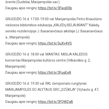
šventė (Gudeliai, Marijampolės sav.).
Daugiau apie renginį:
https://bit.ly/3FwgD0b
GRUODŽIO 16 d. 17:00-19:00 val. Marijampolės Petro Kriaučiūno
viešosios bibliotekos edukacija „KALĖDŲ BELAUKIANT“ Kalėdų
senelio rezidencijoje J. Basanavičiaus aikštėje (J. Basanavičiaus
a., Marijampolė).
Daugiau apie renginį:
https://bit.ly/3uXv4VS
GRUODŽIO 16 d. 18:00 val. MANTAS: MISIJA KALĖDOS
koncertas Marijampolės kultūros centre (Vilkaviškio g. 2,
Marijampolė).
Daugiau apie renginį:
https://bit.ly/3FuqEe8
GRUODŽIO 16 d. 19:30 val. RKL čempionato rungtynės
MARIJAMPOLĖS SC-ALYTAUS SRC „DZŪKIJA“ (Vytauto g. 47,
Marijampolė).
Daugiau apie renginį:
https://bit.ly/3FQWZgB