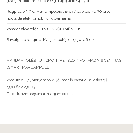
„Marijampolė music park’13“ rugpjūčio 14-27 d.
Rugpjūčio 3-9 d. Marijampolėje „Enefit“ papildoma 30 proc.
nuolaida elektromobilių įkrovimams
Vasaros akvarelės – RUGPJŪČIO MĖNESIS
Savaitgalio renginiai Marijampolėje | 07.30-08.02
MARIJAMPOLĖS TURIZMO IR VERSLO INFORMACINIS CENTRAS
„SMART MARIJAMPOLĖ“
Vytauto g. 17 , Marijampolė (įėjimas iš Vasario 16-osios g.)
+370 642 23003,
El. p.: turizmas@smartmarijampole.lt