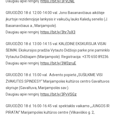
Daugiau apie renginį:
https://bit.ly/3FVLNiE
GRUODŽIO 18 d. 12:00-14:00 val. Jono Basanavičiaus aikštėje
įkurtoje rezidencijoje lankysis ir vaikučių lauks Kalėdų senelis (J.
Basanavičiaus a., Marijampolė).
Daugiau apie renginį:
https://bit.ly/3hr7oX3
GRUODŽIO 18 d. 13:00-14:15 val. KALĖDINĖ EKSKURSIJA VISAI
ŠEIMAI. Ekskursijos pradžia Vytauto Didžiojo parke prie paminklo
Vytautui Didžiajam (Marijampolė). Registracija: +370 650 89236.
Daugiau apie renginį:
https://bit.ly/3W3zruE
GRUODŽIO 18 d. 15:00 val. Advento popietė „SUŠILKIME VISI
ŽVAKUTĖS SPINDESY“ Marijampolės kultūros centro Gavaltuvos
skyriuje (Gavaltuva, Marijampolės sav.).
Daugiau apie renginį:
https://bit.ly/3PvVSGz
GRUODŽIO 18 d. 16:00-16:45 val. spektaklis vaikams „JUNGOS IR
PIRATAI“ Marijampolės kultūros centre (Vilkaviškio g. 2,