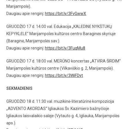
Marijampolė).
Daugiau apie renginį:
https://bit.ly/3FvGwwX
GRUODŽIO 17 d. 14:00 val. Edukacija „KALĖDINĖ NYKŠTUKŲ
KEPYKLĖLĖ“ Marijampolės kultūros centro Baraginės skyriuje
(Baraginė, Marijampolės sav.).
Daugiau apie renginį:
https://bit.ly/3FuqMu8
GRUODŽIO 17 d. 18:00 val. MERŪNO koncertas „ATVIRA ŠIRDIM“
Marijampolės kultūros centre (Vilkaviškio g. 2, Marijampolė).
Daugiau apie renginį:
https://bit.ly/3WiFDyt
SEKMADIENIS
GRUODŽIO 18 d. 11:30 val. muzikinė-literatūrinė kompozicija
„ADVENTO AKORDAS“ Igliaukos Šv. Kazimiero bažnyčioje
Igliaukos laisvalaikio salėje (Vytauto g. 4, Igliauka, Marijampolės
aps.).