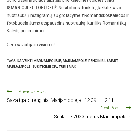
Jono Basanavičiaus aikštėje prie kalėdinės eglutės veiks
IŠMANIOJI FOTOBŪDELĖ
. Nusifotografuokite, įkelkite savo
nuotrauką į Instagram‘ą su grotažyme #RomantiskosKaledos ir
fotobūdelė Jums atspausdins nuotrauką, kuri liks Romantiškų
Kalėdų prisiminimui.
Gero savaitgalio visiems!
TAGS
:
KA VEIKTI MARIJAMPOLEJE
,
MARIJAMPOLE
,
RENGINIAI
,
SMART
MARIJAMPOLĖ
,
SUSITIKIME CIA
,
TURIZMAS
Previous Post
Savaitgalio renginiai Marijampolėje | 12.09 – 12.11
Next Post
Sutikime 2023 metus Marijampolėje!