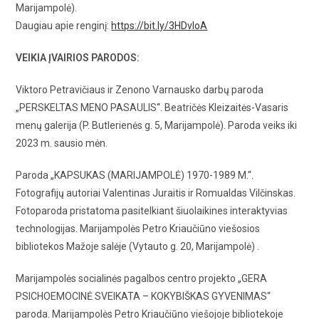
Marijampolė).
Daugiau apie renginį:
https://bit.ly/3HDvloA
VEIKIA ĮVAIRIOS PARODOS:
Viktoro Petravičiaus ir Zenono Varnausko darbų paroda
„PERSKELTAS MENO PASAULIS“. Beatričės Kleizaitės-Vasaris
menų galerija (P. Butlerienės g. 5, Marijampolė). Paroda veiks iki
2023 m. sausio mėn.
Paroda „KAPSUKAS (MARIJAMPOLĖ) 1970-1989 M.“.
Fotografijų autoriai Valentinas Juraitis ir Romualdas Vilčinskas.
Fotoparoda pristatoma pasitelkiant šiuolaikines interaktyvias
technologijas. Marijampolės Petro Kriaučiūno viešosios
bibliotekos Mažoje salėje (Vytauto g. 20, Marijampolė) .
Marijampolės socialinės pagalbos centro projekto „GERA
PSICHOEMOCINĖ SVEIKATA – KOKYBIŠKAS GYVENIMAS“
paroda. Marijampolės Petro Kriaučiūno viešojoje bibliotekoje