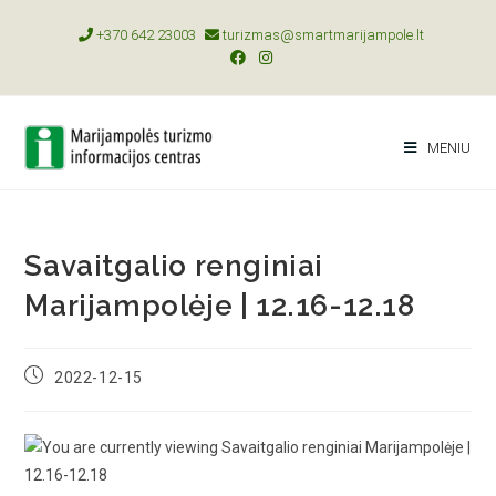
+370 642 23003
turizmas@smartmarijampole.lt
MENIU
Savaitgalio renginiai
Marijampolėje | 12.16-12.18
2022-12-15