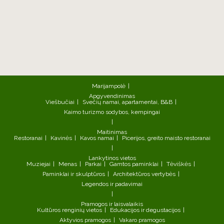
Marijampolė
Apgyvendinimas
Viešbučiai
Svečių namai, apartamentai, B&B
Kaimo turizmo sodybos, kempingai
Maitinimas
Restoranai
Kavinės
Kavos namai
Picerijos, greito maisto restoranai
Lankytinos vietos
Muziejai
Menas
Parkai
Gamtos paminklai
Tėviškės
Paminklai ir skulptūros
Architektūros vertybės
Legendos ir padavimai
Pramogos ir laisvalaikis
Kultūros renginių vietos
Edukacijos ir degustacijos
Aktyvios pramogos
Vakaro pramogos