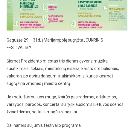
Gegužės 29 – 31d. į Marijampolę sugrįžta „CUKRINIS
FESTIVALIS“!
Šiemet Prezidento miestas tris dienas gyvens muzika,
susitikimais, šokiais, miestelėnų eisena, karšto oro balionais,
vakarais po atviru dangumi ir akimirkomis, kurios kasmet
sugrąžina žmones į miesto centrą.
Jo metu šurmuliuos mugė, įvairūs pasirodymai, edukacijos,
varžybos, parodos, koncertai su ryškiausiomis Lietuvos scenos
žvaigždėmis, bei kiti smagūs renginiai.
Dalinamės su jumis festivalio programa.