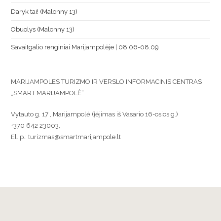
Daryk tai! (Malonny 13)
Obuolys (Malonny 13)
Savaitgalio renginiai Marijampolėje | 08.06-08.09
MARIJAMPOLĖS TURIZMO IR VERSLO INFORMACINIS CENTRAS
„SMART MARIJAMPOLĖ“
Vytauto g. 17 , Marijampolė (įėjimas iš Vasario 16-osios g.)
+370 642 23003,
El. p.: turizmas@smartmarijampole.lt