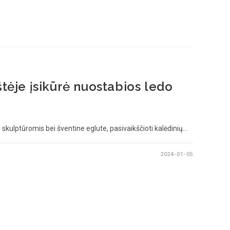
štėje įsikūrė nuostabios ledo
o skulptūromis bei šventine eglute, pasivaikščioti kalėdinių…
2024-01-05