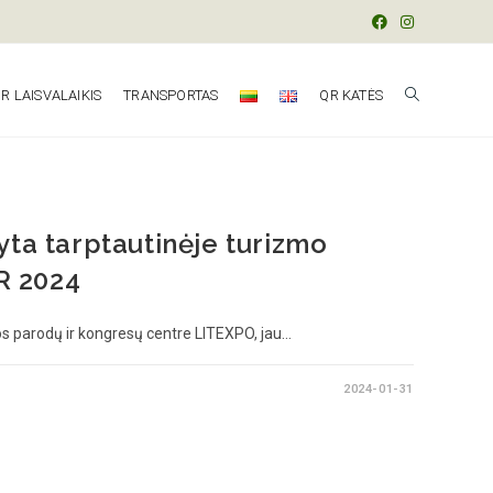
R LAISVALAIKIS
TRANSPORTAS
QR KATĖS
yta tarptautinėje turizmo
R 2024
os parodų ir kongresų centre LITEXPO, jau…
2024-01-31