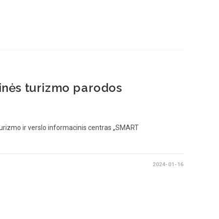
tinės turizmo parodos
urizmo ir verslo informacinis centras „SMART
2024-01-16