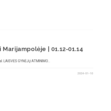
i Marijampolėje | 01.12-01.14
al. LAISVĖS GYNĖJŲ ATMINIMO…
2024-01-10