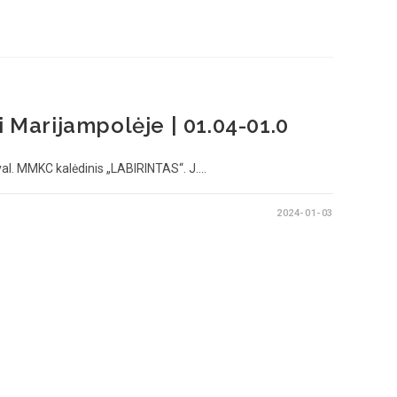
i Marijampolėje | 01.04-01.0
l. MMKC kalėdinis „LABIRINTAS“. J.…
2024-01-03