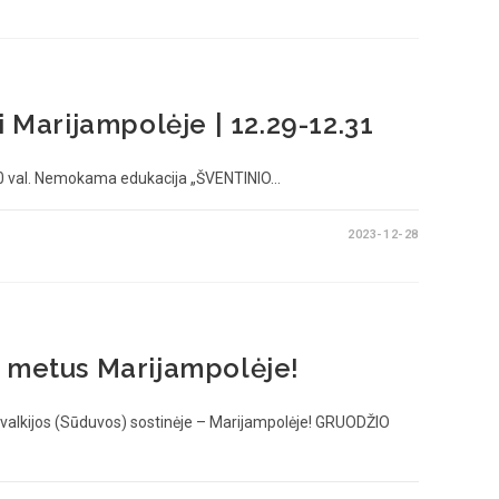
i Marijampolėje | 12.29-12.31
 val. Nemokama edukacija „ŠVENTINIO…
2023-12-28
s metus Marijampolėje!
valkijos (Sūduvos) sostinėje – Marijampolėje! GRUODŽIO