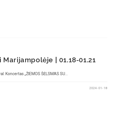
i Marijampolėje | 01.18-01.21
val. Koncertas „ŽIEMOS ŠĖLSMAS SU…
2024-01-18