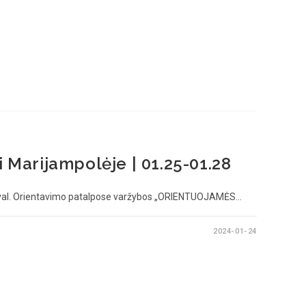
i Marijampolėje | 01.25-01.28
val. Orientavimo patalpose varžybos „ORIENTUOJAMĖS…
2024-01-24