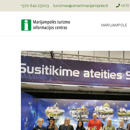
+370 642 23003
turizmas@smartmarijampole.lt
+370 
MARIJAMPOLĖ