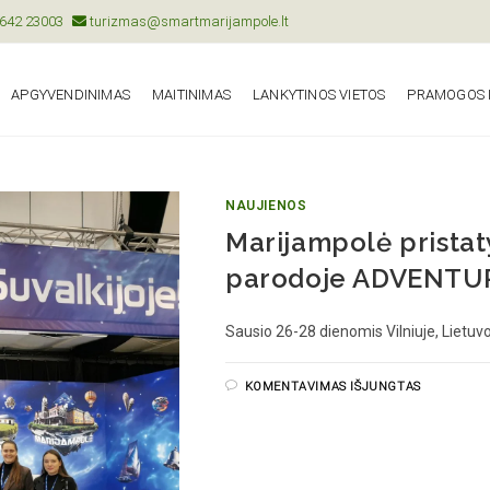
642 23003
turizmas@smartmarijampole.lt
APGYVENDINIMAS
MAITINIMAS
LANKYTINOS VIETOS
PRAMOGOS I
NAUJIENOS
Marijampolė pristat
parodoje ADVENTU
Sausio 26-28 dienomis Vilniuje, Lietuv
KOMENTAVIMAS IŠJUNGTAS