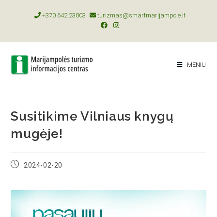
+370 642 23003
turizmas@smartmarijampole.lt
MENIU
Susitikime Vilniaus knygų
mugėje!
2024-02-20