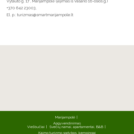
Vytauto g. 17 , Marijampolė (įėjimas iš Vasario 16-osios g.)
+370 642 23003,
El. p.: turizmas@smartmarijampole.lt
Marijampolė
Apgyvendinimas
Viešbučiai
Svečių namai, apartamentai, B&B
Kaimo turizmo sodybos, kempingai