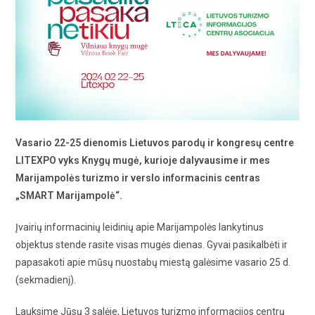
Vasario 22-25 dienomis Lietuvos parodų ir kongresų centre
LITEXPO vyks Knygų mugė, kurioje dalyvausime ir mes
Marijampolės turizmo ir verslo informacinis centras
„SMART Marijampolė“.
Įvairių informacinių leidinių apie Marijampolės lankytinus
objektus stende rasite visas mugės dienas. Gyvai pasikalbėti ir
papasakoti apie mūsų nuostabų miestą galėsime vasario 25 d.
(sekmadienį).
Lauksime Jūsų 3 salėje, Lietuvos turizmo informacijos centrų