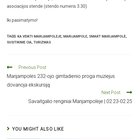
asociacijos stende (stendo numeris 3.30).
Iki pasimatymo!
TAGS
:
KA VEIKTI MARIJAMPOLEJE
,
MARIJAMPOLE
,
SMART MARIJAMPOLĖ
,
SUSITIKIME CIA
,
TURIZMAS
Previous Post
Marijampolės 232-ojo gimtadienio proga muziejus
dovanoja ekskursiją
Next Post
Savaitgalio renginiai Marijampolėje | 02.23-02.25
YOU MIGHT ALSO LIKE