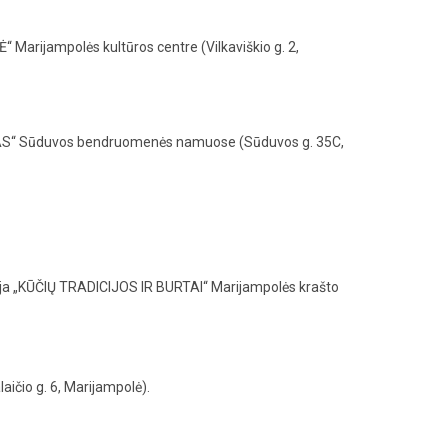
arijampolės kultūros centre (Vilkaviškio g. 2,
AS“ Sūduvos bendruomenės namuose (Sūduvos g. 35C,
ja „KŪČIŲ TRADICIJOS IR BURTAI“ Marijampolės krašto
ičio g. 6, Marijampolė).