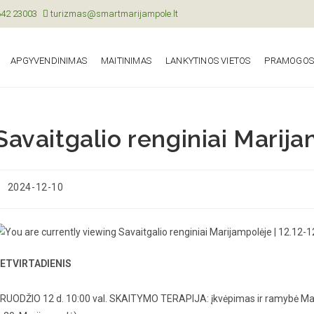
42 23003
turizmas@smartmarijampole.lt
APGYVENDINIMAS
MAITINIMAS
LANKYTINOS VIETOS
PRAMOGOS I
Savaitgalio renginiai Marija
2024-12-10
ETVIRTADIENIS
RUODŽIO 12 d. 10:00 val. SKAITYMO TERAPIJA: įkvėpimas ir ramybė Marij