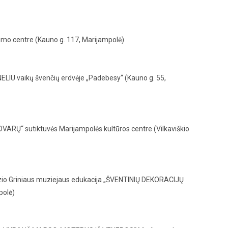
mo centre (Kauno g. 117, Marijampolė)
IU vaikų švenčių erdvėje „Padebesy“ (Kauno g. 55,
ARŲ“ sutiktuvės Marijampolės kultūros centre (Vilkaviškio
Kazio Griniaus muziejaus edukacija „ŠVENTINIŲ DEKORACIJŲ
polė)