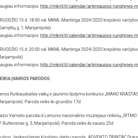
augiau informacijos:
http://mkml.lt/calendar/artimiausios-rungtynes-
RUODŽIO 15 d. 18:00 val. MKML-Mantinga 2024/2025 krepšinio var
Gamyklų g. 1, Marijampolė).
augiau informacijos:
http://mkml.lt/calendar/artimiausios-rungtynes-
RUODŽIO 15 d. 20:00 val. MKML-Mantinga 2024/2025 krepšinio varžyb
arijampolė).
augiau informacijos:
http://mkml.lt/calendar/artimiausios-rungtynes-
EIKIA ĮVAIRIOS PARODOS:
renos Rutkauskaitės vaikų ir jaunimo lipdymo konkurso „MANO KRAŠTAS
arijampolė). Paroda veiks iki gruodžio 17d.
azio Varnelio paroda iš Lietuvos nacionalinio muziejaus rinkinių „RITMO
P. Butlerienės g. 3, Marijampolė). Paroda veiks iki sausio 25d.
ušros Jasikevičienės kūrybinių darbų paroda „ADVENTO ŽIBINTAI“ Draugy