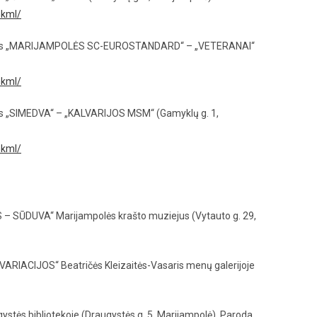
mkml/
žybos „MARIJAMPOLĖS SC-EUROSTANDARD“ – „VETERANAI“
mkml/
os „SIMEDVA“ – „KALVARIJOS MSM“ (Gamyklų g. 1,
mkml/
 – SŪDUVA“ Marijampolės krašto muziejus (Vytauto g. 29,
 VARIACIJOS“ Beatričės Kleizaitės-Vasaris menų galerijoje
stės bibliotekoje (Draugystės g. 5, Marijampolė). Paroda