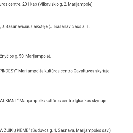
s centre, 201 kab (Vilkaviškio g. 2, Marijampolė).
 Basanavičiaus aikštėje (J. Basanavičiaus a. 1,
yčios g. 50, Marijampolė).
INDESY“ Marijampolės kultūros centro Gavaltuvos skyriuje
UKIANT“ Marijampolės kultūros centro Igliaukos skyriuje
JA ZUIKIŲ KIEME“ (Sūduvos g. 4, Sasnava, Marijampolės sav.).