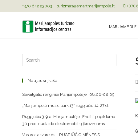
+370 642 23003
turizmas@smartmarijampole.lt
+370 6
MARIJAMPOLĖ
Naujausi Įrašai
Savaitgalio renginiai Marijampolėje | 08.06-08.09
„Marijampolė music park’13“ rugpjūčio 14-27 d.
K
Rugpjūčio 3-9 d. Marijampolėje „Enefit“ papildoma
30 proc. nuolaida elektromobilių įkrovimams
G
Vasaros akvarelės – RUGPJŪČIO MĖNESIS