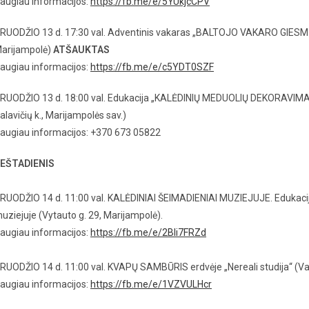
augiau informacijos:
https://fb.me/e/5YUkjcCPV
RUODŽIO 13 d. 17:30 val. Adventinis vakaras „BALTOJO VAKARO GIESMĖ“ M
arijampolė)
ATŠAUKTAS
augiau informacijos:
https://fb.me/e/c5YDT0SZF
RUODŽIO 13 d. 18:00 val. Edukacija „KALĖDINIŲ MEDUOLIŲ DEKORAVIM
alavičių k., Marijampolės sav.)
augiau informacijos: +370 673 05822
EŠTADIENIS
RUODŽIO 14 d. 11:00 val. KALĖDINIAI ŠEIMADIENIAI MUZIEJUJE. Edukaci
uziejuje (Vytauto g. 29, Marijampolė).
augiau informacijos:
https://fb.me/e/2BIi7FRZd
RUODŽIO 14 d. 11:00 val. KVAPŲ SAMBŪRIS erdvėje „Nereali studija“ (Vala
augiau informacijos:
https://fb.me/e/1VZVULHcr