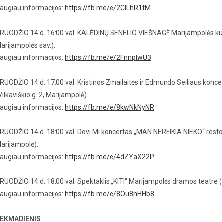
augiau informacijos:
https://fb.me/e/2CILhR1tM
RUODŽIO 14 d. 16:00 val. KALĖDINŲ SENELIO VIEŠNAGĖ Marijampolės kultū
arijampolės sav.).
augiau informacijos:
https://fb.me/e/2FnnplwU3
RUODŽIO 14 d. 17:00 val. Kristinos Zmailaitės ir Edmundo Seiliaus kon
Vilkaviškio g. 2, Marijampolė).
augiau informacijos:
https://fb.me/e/8kwNkNyNR
RUODŽIO 14 d. 18:00 val. Dovi Mi koncertas „MAN NEREIKIA NIEKO“ restora
arijampolė).
augiau informacijos:
https://fb.me/e/4dZYaX22P
RUODŽIO 14 d. 18:00 val. Spektaklis „KITI“ Marijampolės dramos teatre (
augiau informacijos:
https://fb.me/e/8Ou8nHHb8
EKMADIENIS