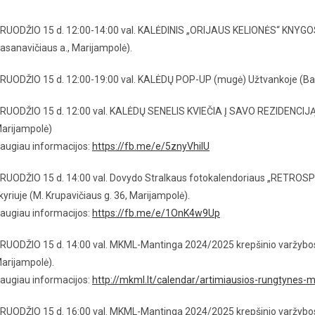
RUODŽIO 15 d. 12:00-14:00 val. KALĖDINIS „ORIJAUS KELIONĖS“ KNYGOS 
asanavičiaus a., Marijampolė).
RUODŽIO 15 d. 12:00-19:00 val. KALĖDŲ POP-UP (mugė) Užtvankoje (Bažn
RUODŽIO 15 d. 12:00 val. KALĖDŲ SENELIS KVIEČIA Į SAVO REZIDENCIJĄ J.
arijampolė)
augiau informacijos:
https://fb.me/e/5znyVhilU
RUODŽIO 15 d. 14:00 val. Dovydo Stralkaus fotokalendoriaus „RETROSPE
kyriuje (M. Krupavičiaus g. 36, Marijampolė).
augiau informacijos:
https://fb.me/e/1OnK4w9Up
RUODŽIO 15 d. 14:00 val. MKML-Mantinga 2024/2025 krepšinio varžybo
arijampolė).
augiau informacijos:
http://mkml.lt/calendar/artimiausios-rungtynes-
RUODŽIO 15 d. 16:00 val. MKML-Mantinga 2024/2025 krepšinio varžybos 