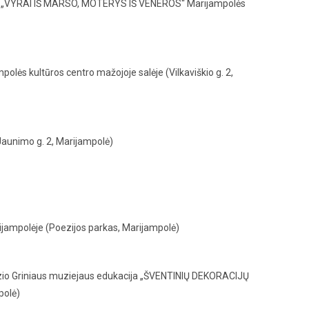
niu „VYRAI IŠ MARSO, MOTERYS IŠ VENEROS“ Marijampolės
ės kultūros centro mažojoje salėje (Vilkaviškio g. 2,
aunimo g. 2, Marijampolė)
ampolėje (Poezijos parkas, Marijampolė)
Kazio Griniaus muziejaus edukacija „ŠVENTINIŲ DEKORACIJŲ
polė)