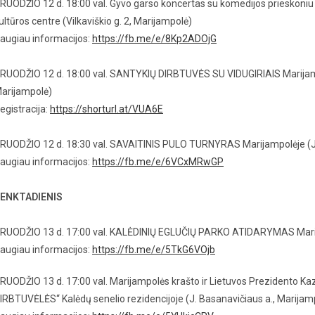
RUODŽIO 12 d. 18:00 val. Gyvo garso koncertas su komedijos priesko
ultūros centre (Vilkaviškio g. 2, Marijampolė)
augiau informacijos:
https://fb.me/e/8Kp2ADOjG
RUODŽIO 12 d. 18:00 val. SANTYKIŲ DIRBTUVĖS SU VIDUGIRIAIS Marijampol
arijampolė)
egistracija:
https://shorturl.at/VUA6E
RUODŽIO 12 d. 18:30 val. SAVAITINIS PULO TURNYRAS Marijampolėje (J
augiau informacijos:
https://fb.me/e/6VCxMRwGP
ENKTADIENIS
RUODŽIO 13 d. 17:00 val. KALĖDINIŲ EGLUČIŲ PARKO ATIDARYMAS Marij
augiau informacijos:
https://fb.me/e/5TkG6VOjb
RUODŽIO 13 d. 17:00 val. Marijampolės krašto ir Lietuvos Prezidento 
IRBTUVĖLĖS“ Kalėdų senelio rezidencijoje (J. Basanavičiaus a., Marijam