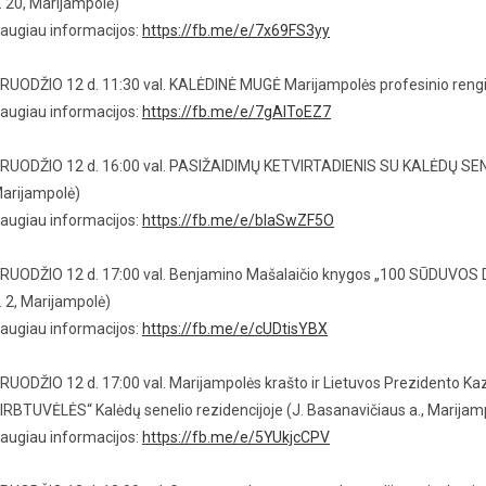
. 20, Marijampolė)
augiau informacijos:
https://fb.me/e/7x69FS3yy
RUODŽIO 12 d. 11:30 val. KALĖDINĖ MUGĖ Marijampolės profesinio rengi
augiau informacijos:
https://fb.me/e/7gAlToEZ7
RUODŽIO 12 d. 16:00 val. PASIŽAIDIMŲ KETVIRTADIENIS SU KALĖDŲ SENEL
arijampolė)
augiau informacijos:
https://fb.me/e/blaSwZF5O
RUODŽIO 12 d. 17:00 val. Benjamino Mašalaičio knygos „100 SŪDUVOS DV
. 2, Marijampolė)
augiau informacijos:
https://fb.me/e/cUDtisYBX
RUODŽIO 12 d. 17:00 val. Marijampolės krašto ir Lietuvos Prezidento 
IRBTUVĖLĖS“ Kalėdų senelio rezidencijoje (J. Basanavičiaus a., Marijam
augiau informacijos:
https://fb.me/e/5YUkjcCPV