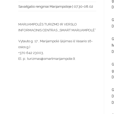
g
Savaitgalio renginiai Marijampolėje | 07.30-08.02
D
G
MARIJAMPOLĖS TURIZMO IR VERSLO
D
INFORMACINIS CENTRAS „SMART MARIJAMPOLĖ“
G
Vytauto g. 17 , Marijampolė (įėjimas iš Vasario 16-
M
osios g.)
D
+370 642 23003,
El. p.: turizmas@smartmarijampole.lt
G
g
D
G
D
D