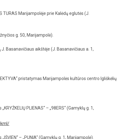
TURAS Marijampolėje prie Kalėdų eglutės (J.
yčios g. 50, Marijampolė).
 Basanavičiaus aikštėje (J. Basanavičiaus a. 1,
KTYVA“ pristatymas Marijampolės kultūros centro Igliškėlių
s „KRYŽKELIŲ PLIENAS“ – „98ERS“ (Gamyklų g. 1,
mkml/
„IŠVIEN“ – „PUNIA“ (Gamyklų g. 1, Marijampolė).