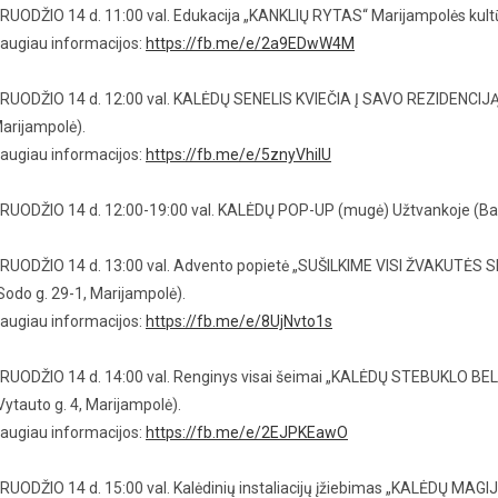
RUODŽIO 14 d. 11:00 val. Edukacija „KANKLIŲ RYTAS“ Marijampolės kultūro
augiau informacijos:
https://fb.me/e/2a9EDwW4M
RUODŽIO 14 d. 12:00 val. KALĖDŲ SENELIS KVIEČIA Į SAVO REZIDENCIJĄ J.
arijampolė).
augiau informacijos:
https://fb.me/e/5znyVhilU
RUODŽIO 14 d. 12:00-19:00 val. KALĖDŲ POP-UP (mugė) Užtvankoje (Bažn
RUODŽIO 14 d. 13:00 val. Advento popietė „SUŠILKIME VISI ŽVAKUTĖS SP
Sodo g. 29-1, Marijampolė).
augiau informacijos:
https://fb.me/e/8UjNvto1s
RUODŽIO 14 d. 14:00 val. Renginys visai šeimai „KALĖDŲ STEBUKLO BELA
Vytauto g. 4, Marijampolė).
augiau informacijos:
https://fb.me/e/2EJPKEawO
RUODŽIO 14 d. 15:00 val. Kalėdinių instaliacijų įžiebimas „KALĖDŲ MAGI