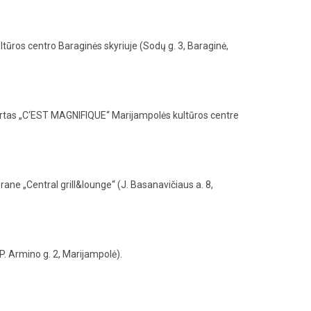
ros centro Baraginės skyriuje (Sodų g. 3, Baraginė,
certas „C‘EST MAGNIFIQUE“ Marijampolės kultūros centre
ne „Central grill&lounge“ (J. Basanavičiaus a. 8,
P. Armino g. 2, Marijampolė).