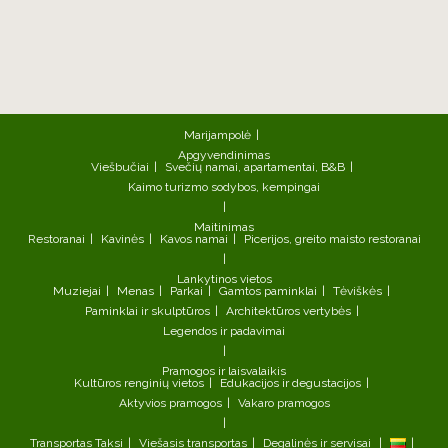
Marijampolė
Apgyvendinimas
Viešbučiai
Svečių namai, apartamentai, B&B
Kaimo turizmo sodybos, kempingai
Maitinimas
Restoranai
Kavinės
Kavos namai
Picerijos, greito maisto restoranai
Lankytinos vietos
Muziejai
Menas
Parkai
Gamtos paminklai
Tėviškės
Paminklai ir skulptūros
Architektūros vertybės
Legendos ir padavimai
Pramogos ir laisvalaikis
Kultūros renginių vietos
Edukacijos ir degustacijos
Aktyvios pramogos
Vakaro pramogos
Transportas
Taksi
Viešasis transportas
Degalinės ir servisai