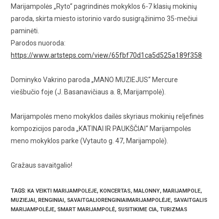
Marijampolės „Ryto“ pagrindinės mokyklos 6-7 klasių mokinių
paroda, skirta miesto istorinio vardo susigrąžinimo 35-mečiui
paminėti.
Parodos nuoroda:
https://www.artsteps.com/view/65fbf70d1ca5d525a189f358
Dominyko Vakrino paroda „MANO MUZIEJUS“ Mercure
viešbučio foje (J. Basanavičiaus a. 8, Marijampolė).
Marijampolės meno mokyklos dailės skyriaus mokinių reljefinės
kompozicijos paroda „KATINAI IR PAUKŠČIAI“ Marijampolės
meno mokyklos parke (Vytauto g. 47, Marijampolė).
Gražaus savaitgalio!
TAGS
:
KA VEIKTI MARIJAMPOLEJE
,
KONCERTAS
,
MALONNY
,
MARIJAMPOLE
,
MUZIEJAI
,
RENGINIAI
,
SAVAITGALIORENGINIAIMARIJAMPOLĖJE
,
SAVAITGALIS
MARIJAMPOLĖJE
,
SMART MARIJAMPOLĖ
,
SUSITIKIME CIA
,
TURIZMAS