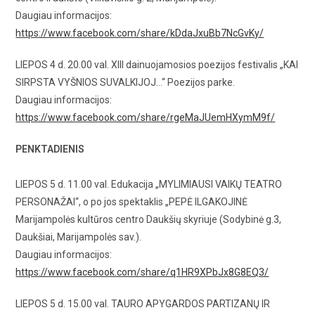
Daugiau informacijos:
https://www.facebook.com/share/kDdaJxuBb7NcGvKy/
LIEPOS 4 d. 20.00 val. XIII dainuojamosios poezijos festivalis „KAI
SIRPSTA VYŠNIOS SUVALKIJOJ…“ Poezijos parke.
Daugiau informacijos:
https://www.facebook.com/share/rgeMaJUemHXymM9f/
PENKTADIENIS
LIEPOS 5 d. 11.00 val. Edukacija „MYLIMIAUSI VAIKŲ TEATRO
PERSONAŽAI“, o po jos spektaklis „PEPĖ ILGAKOJINĖ
Marijampolės kultūros centro Daukšių skyriuje (Sodybinė g.3,
Daukšiai, Marijampolės sav.).
Daugiau informacijos:
https://www.facebook.com/share/q1HR9XPbJx8G8EQ3/
LIEPOS 5 d. 15.00 val. TAURO APYGARDOS PARTIZANŲ IR