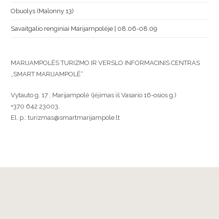
Obuolys (Malonny 13)
Savaitgalio renginiai Marijampolėje | 08.06-08.09
MARIJAMPOLĖS TURIZMO IR VERSLO INFORMACINIS CENTRAS
„SMART MARIJAMPOLĖ“
Vytauto g. 17 , Marijampolė (įėjimas iš Vasario 16-osios g.)
+370 642 23003,
El. p.: turizmas@smartmarijampole.lt