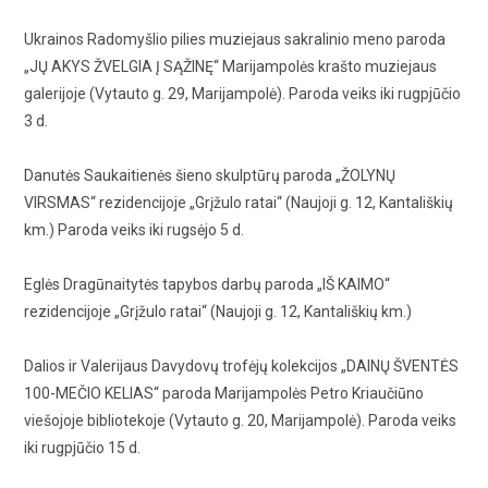
Ukrainos Radomyšlio pilies muziejaus sakralinio meno paroda
„JŲ AKYS ŽVELGIA Į SĄŽINĘ“ Marijampolės krašto muziejaus
galerijoje (Vytauto g. 29, Marijampolė). Paroda veiks iki rugpjūčio
3 d.
Danutės Saukaitienės šieno skulptūrų paroda „ŽOLYNŲ
VIRSMAS“ rezidencijoje „Grįžulo ratai“ (Naujoji g. 12, Kantališkių
km.) Paroda veiks iki rugsėjo 5 d.
Eglės Dragūnaitytės tapybos darbų paroda „IŠ KAIMO“
rezidencijoje „Grįžulo ratai“ (Naujoji g. 12, Kantališkių km.)
Dalios ir Valerijaus Davydovų trofėjų kolekcijos „DAINŲ ŠVENTĖS
100-MEČIO KELIAS“ paroda Marijampolės Petro Kriaučiūno
viešojoje bibliotekoje (Vytauto g. 20, Marijampolė). Paroda veiks
iki rugpjūčio 15 d.