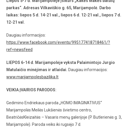
Liepos 5-7 d. Marijampolėje įsikurs „Kakės Makės batutų
parkas“. Adresas Vilkaviškio g. 65, Marijampolė. Darbo
laikas: liepos 5 d. 14-21 val., liepos 6 d. 12-21 val., liepos 7 d.
12-21 val.
Daugiau informacijos:
https://www.facebook.com/events/995177418718461/?
ref=newsfeed
LIEPOS 6-14 d. Marijampolėje vyksta Palaimintojo Jurgio
Matulaičio minėjimas ir atlaidai.
Daugiau informacijos:
www.marijampolesbazilika.lt
VEIKIA ĮVAIRIOS PARODOS:
Gedimino Endriekaus paroda „HOMO IMAGINATIVUS“
Marijampolės Meilės Lukšienės švietimo centro,
BeatričėsKleizaitės – Vasaris menų galerijoje (P. Butlerienės g. 3,
Marijampolė). Paroda veiks iki rugsėjo 7 d.