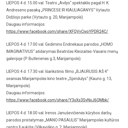
LIEPOS 4 d. 15.00 val. Teatro „Avilys“ spektaklis pagal H. K.
Andreseno pasaką „PRINCESĖ IR KIAULIAGANYS“ Vytauto
Didžiojo parke (Vytauto g. 20, Marijampolė).
Daugiau informacijos:
https://www.facebook.com/share/XFQVvCiypYPDR24C/
LIEPOS 4 d. 17.00 val. Gedimino Endriekaus parodos „HOMO
IMAGINATIVUS“ atidarymas Beatričės Kleizaitės-Vasaris menų
galerijoje (P. Butlerienės g.3, Marijampolė).
LIEPOS 4 d. 17.30 val. Išankstinis filmo „BJAURUSIS AŠ 4“
seansas Marijampolės kino teatre „Spindulys“ (Kauno g. 13,
Marijampolė).
Daugiau informacijos:
https://www.facebook.com/share/Y3xXs3SyNxJ6QMbk/
LIEPOS 4 d. 18.00 val. Irenos Januševičienės kūrybos darbų
parodos pristatymas „MANO PASAULIS“ Marijampolės kultūros
centro II aukšte (Vilkaviškio g. 2, Marijampolė).