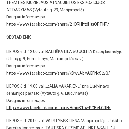
TREMTIES MUZIEJAUS ATNAUJINTOS EKSPOZICIJOS
ATIDARYMAS (Vytauto g. 29, Marijampolė).
Daugiau informacijos:
https://www.facebook.com/share/21DRHhtdHtsQPTNP/
ŠEŠTADIENIS
LIEPOS 6 d. 12.00 val. BALTIŠKA LILA SU JOLITA Kvapų kiemelyje
(Ulonų g. 9, Kumelionys, Marijampolės sav.)
Daugiau informacijos:
https://www.facebook.com/share/xDwvAbVAGFNcSLyQ/
LIEPOS 6 d. 19.00 val. „ŽALIA VAKARIENĖ“ prie Liudvinavo
seniūnijos pastato (Vytauto g. 6, Liudvinavas).
Daugiau informacijos:
https://www.facebook.com/share/HmicK1bwPGBekCRH/
LIEPOS 6 d. 20.00 val. VALSTYBĖS DIENA Marijampolėje. Jokūbo
Bareikio koncertas ir „TAUTIŠKA GIESMĖ APLINK PASAULĮ“ J.