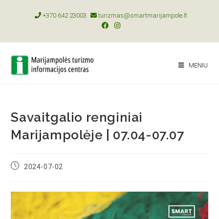
+370 642 23003
turizmas@smartmarijampole.lt
MENIU
Savaitgalio renginiai
Marijampolėje | 07.04-07.07
2024-07-02