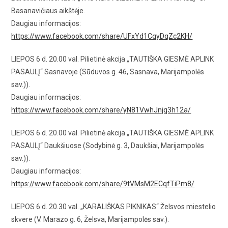
Basanavičiaus aikštėje.
Daugiau informacijos:
https://www.facebook.com/share/UFxYd1CqyDqZc2KH/
LIEPOS 6 d. 20.00 val. Pilietinė akcija „TAUTIŠKA GIESMĖ APLINK
PASAULĮ“ Sasnavoje (Sūduvos g. 46, Sasnava, Marijampolės
sav.)).
Daugiau informacijos:
https://www.facebook.com/share/yN81VwhJnjq3h12a/
LIEPOS 6 d. 20.00 val. Pilietinė akcija „TAUTIŠKA GIESMĖ APLINK
PASAULĮ“ Daukšiuose (Sodybinė g. 3, Daukšiai, Marijampolės
sav.)).
Daugiau informacijos:
https://www.facebook.com/share/9tVMsM2ECqfTiPm8/
LIEPOS 6 d. 20.30 val. „KARALIŠKAS PIKNIKAS“ Želsvos miestelio
skvere (V. Marazo g. 6, Želsva, Marijampolės sav.).