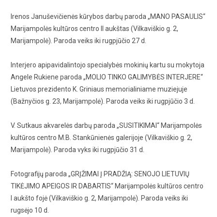
Irenos Januševičienės kūrybos darbų paroda „MANO PASAULIS“
Marijampolės kultūros centro II aukštas (Vilkaviškio g. 2,
Marijampolė). Paroda veiks iki rugpjūčio 27 d.
Interjero apipavidalintojo specialybės mokinių kartu su mokytoja
Angele Rukiene paroda „MOLIO TINKO GALIMYBĖS INTERJERE“
Lietuvos prezidento K. Griniaus memorialiniame muziejuje
(Bažnyčios g. 23, Marijampolė). Paroda veiks iki rugpjūčio 3 d.
V. Sutkaus akvarelės darbų paroda „SUSITIKIMAI“ Marijampolės
kultūros centro M.B. Stankūnienės galerijoje (Vilkaviškio g. 2,
Marijampolė). Paroda vyks iki rugpjūčio 31 d.
Fotografijų paroda „GRĮŽIMAI Į PRADŽIĄ: SENOJO LIETUVIŲ
TIKĖJIMO APEIGOS IR DABARTIS“ Marijampolės kultūros centro
I aukšto fojė (Vilkaviškio g. 2, Marijampolė). Paroda veiks iki
rugsėjo 10 d.