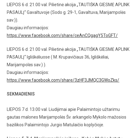
LIEPOS 6 d. 21.00 val. Pilietinė akcija „TAUTIŠKA GIESMĖ APLINK
PASAULĮ“ Gavaltuvoje (Sodo g. 29-1, Gavaltuva, Marijampolės
sav.)).
Daugiau informacijos:
https://www.facebook.com/share/ceAnCQgagY5ToGFT/
LIEPOS 6 d. 21.00 val. Pilietinė akcija „TAUTIŠKA GIESMĖ APLINK
PASAULĮ“ Igliškėliuose ( M. Krupavičiaus 36, Igliškėliai,
Marijampolės sav.) ).
Daugiau informacijos:
https://www.facebook.com/share/3zHF3JMQC3GWoZks/
SEKMADIENIS
LIEPOS 7 d. 13.00 val. Liudijimai apie Palaimintojo užtarimu
gautas malones Marijampolės Šv. arkangelo Mykolo mažosios
bazilikos Palaimintojo Jurgio Matulaičio koplyčioje.