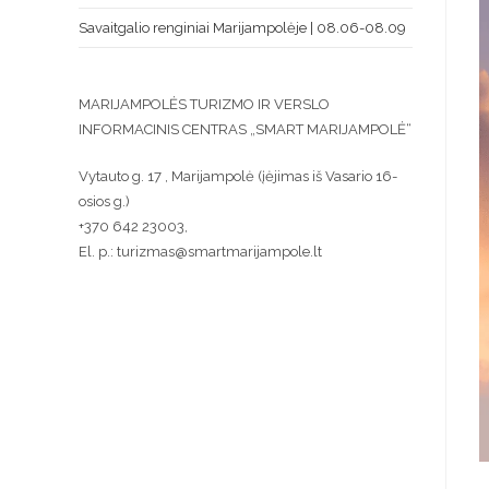
Savaitgalio renginiai Marijampolėje | 08.06-08.09
MARIJAMPOLĖS TURIZMO IR VERSLO
INFORMACINIS CENTRAS „SMART MARIJAMPOLĖ“
Vytauto g. 17 , Marijampolė (įėjimas iš Vasario 16-
osios g.)
+370 642 23003,
El. p.: turizmas@smartmarijampole.lt