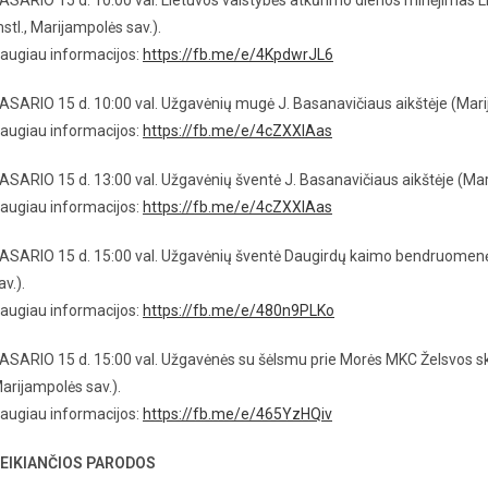
ASARIO 15 d. 10:00 val. Lietuvos valstybės atkūrimo dienos minėjimas Liu
stl., Marijampolės sav.).
augiau informacijos:
https://fb.me/e/4KpdwrJL6
ASARIO 15 d. 10:00 val. Užgavėnių mugė J. Basanavičiaus aikštėje (Mari
augiau informacijos:
https://fb.me/e/4cZXXlAas
ASARIO 15 d. 13:00 val. Užgavėnių šventė J. Basanavičiaus aikštėje (Mar
augiau informacijos:
https://fb.me/e/4cZXXlAas
ASARIO 15 d. 15:00 val. Užgavėnių šventė Daugirdų kaimo bendruomenėje 
av.).
augiau informacijos:
https://fb.me/e/480n9PLKo
ASARIO 15 d. 15:00 val. Užgavėnės su šėlsmu prie Morės MKC Želsvos skyr
arijampolės sav.).
augiau informacijos:
https://fb.me/e/465YzHQiv
EIKIANČIOS PARODOS