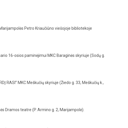
Marijampolės Petro Kriaučiūno viešojoje bibliotekoje
sario 16-osios paminėjimui MKC Baraginės skyriuje (Sodų g.
RDĮ RASI” MKC Meškučių skyriuje (Žiedo g. 33, Meškučių k.,
s Dramos teatre (P. Armino g. 2, Marijampolė).