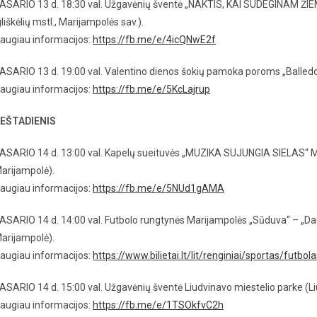
ASARIO 13 d. 18:30 val. Užgavėnių šventė „NAKTIS, KAI SUDEGINAM ŽIEMĄ“
gliškėlių mstl., Marijampolės sav.).
augiau informacijos:
https://fb.me/e/4icQNwE2f
ASARIO 13 d. 19:00 val. Valentino dienos šokių pamoka poroms „Balledo
augiau informacijos:
https://fb.me/e/5KcLajrup
EŠTADIENIS
ASARIO 14 d. 13:00 val. Kapelų sueituvės „MUZIKA SUJUNGIA SIELAS“ MKC 
arijampolė).
augiau informacijos:
https://fb.me/e/5NUd1gAMA
ASARIO 14 d. 14:00 val. Futbolo rungtynės Marijampolės „Sūduva“ – „Da
arijampolė).
augiau informacijos:
https://www.bilietai.lt/lit/renginiai/sportas/fut
ASARIO 14 d. 15:00 val. Užgavėnių šventė Liudvinavo miestelio parke (Li
augiau informacijos:
https://fb.me/e/1TSOkfvC2h