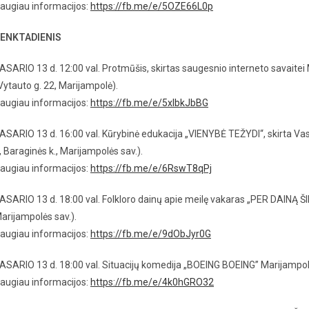
augiau informacijos:
https://fb.me/e/5OZE66L0p
ENKTADIENIS
ASARIO 13 d. 12:00 val. Protmūšis, skirtas saugesnio interneto savaitei 
Vytauto g. 22, Marijampolė).
augiau informacijos:
https://fb.me/e/5xIbkJbBG
ASARIO 13 d. 16:00 val. Kūrybinė edukacija „VIENYBĖ TEŽYDI“, skirta Va
, Baraginės k., Marijampolės sav.).
augiau informacijos:
https://fb.me/e/6RswT8qPj
ASARIO 13 d. 18:00 val. Folkloro dainų apie meilę vakaras „PER DAINĄ ŠI
arijampolės sav.).
augiau informacijos:
https://fb.me/e/9dObJyr0G
ASARIO 13 d. 18:00 val. Situacijų komedija „BOEING BOEING” Marijampolė
augiau informacijos:
https://fb.me/e/4k0hGRO32