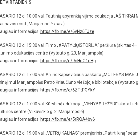
ETVIRTADIENIS
ASARIO 12 d. 10:00 val. Tautinių apyrankių vijimo edukacija „AŠ TIKRA
asnavos mstl., Marijampolės sav.).
augiau informacijos:
https://fb.me/e/6yNz6TJze
ASARIO 12 d. 15:30 val. Filmo „#PATYČIŲISTORIJA“ peržiūra (skirtas 4–10
aunimo edukacijos centre (Vytauto g. 20, Marijampolė).
augiau informacijos:
https://fb.me/e/9nHoO1oHg
ASARIO 12 d. 17:00 val. Arūno Kapsevičiaus paskaita „MOTERYS MARI
inėjimui Marijampolės Petro Kriaučiūno viešojoje bibliotekoje (Vytauto g
augiau informacijos:
https://fb.me/e/6ZTtPGYkY
ASARIO 12 d. 17:00 val. Kūrybinė edukacija „VIENYBĖ TEŽYDI“ skirta Lie
ultūros centre (Vilkaviškio g. 2, Marijampolė).
augiau informacijos:
https://fb.me/e/5rRQA4bv6
ASARIO 12 d. 19:00 val. „VĖTRŲ KALNAS“ premjerinis „Patirti kiną“ seans