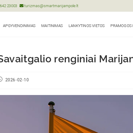
642 23003
turizmas@smartmarijampole.lt
APGYVENDINIMAS
MAITINIMAS
LANKYTINOS VIETOS
PRAMOGOS I
Savaitgalio renginiai Marija
2026-02-10