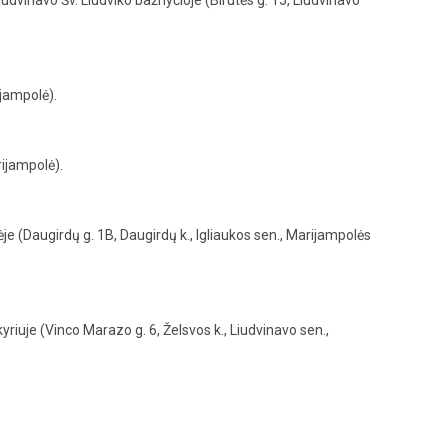
dvinavo Šv. Liudviko bažnyčioje (Birutės g. 15, Liudvinavo
jampolė).
ijampolė).
(Daugirdų g. 1B, Daugirdų k., Igliaukos sen., Marijampolės
iuje (Vinco Marazo g. 6, Želsvos k., Liudvinavo sen.,