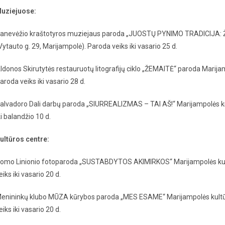
uziejuose:
anevėžio kraštotyros muziejaus paroda „JUOSTŲ PYNIMO TRADICIJA: 
Vytauto g. 29, Marijampolė). Paroda veiks iki vasario 25 d.
ldonos Skirutytės restauruotų litografijų ciklo „ŽEMAITĖ“ paroda Marija
aroda veiks iki vasario 28 d.
alvadoro Dali darbų paroda „SIURREALIZMAS – TAI AŠ!“ Marijampolės kra
ki balandžio 10 d.
ultūros centre:
omo Linionio fotoparoda „SUSTABDYTOS AKIMIRKOS“ Marijampolės kultūro
eiks iki vasario 20 d.
enininkų klubo MŪZA kūrybos paroda „MES ESAME“ Marijampolės kultūros 
eiks iki vasario 20 d.