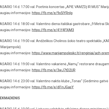
ASARIO 14 d. 17:00 val. Poetinis koncertas „APIE VAMZDĮ IR MUS“ Marij
augiau informacijos:
https://fb.me/e/9x5IYRnlg
ASARIO 14 d. 18:00 val. Valentino diena itališkai gastrobare „9 Metrai Sk
augiau informacijos:
https://fb.me/e/41f4FXjM3
ASARIO 14 d. 19:00 val. Andželikos Cholinos šokio teatro spektaklis „K
 Marijampolė).
augiau informacijos:
https://www.marijampoleskc.lt/renginiai/ach-prem
ASARIO 14 d. 19:00 val. Valentino vakarienė „Namų“ restorane draugams.
augiau informacijos:
https://fb.me/e/3wJ7tD2UR
ASARIO 14 d. 23:00 val. Valentino naktis klube „Tonas“ (Gedimino gatvė 
augiau informacijos:
https://fb.me/e/dl1nJGasY
EKMADIENIS