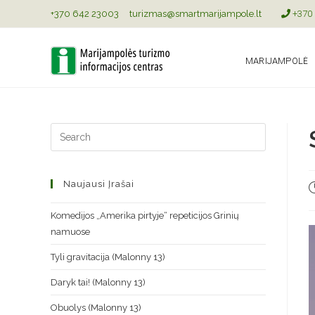
+370 642 23003
turizmas@smartmarijampole.lt
+370 
MARIJAMPOLĖ
Naujausi Įrašai
Komedijos „Amerika pirtyje“ repeticijos Grinių
namuose
Tyli gravitacija (Malonny 13)
Daryk tai! (Malonny 13)
Obuolys (Malonny 13)