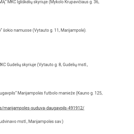
 MKC Igliškėlių skyriuje (Mykolo Krupavičiaus g. 36,
“ šokio namuose (Vytauto g. 11, Marijampolė).
Gudelių skyriuje (Vytauto g. 8, Gudelių mstl.,
ugavpils“ Marijampolės futbolo manieže (Kauno g. 125,
bolas/marijampoles-suduva-daugavpils-491912/
udvinavo mstl., Marijampolės sav.)