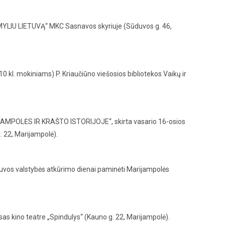
I MYLIU LIETUVĄ“ MKC Sasnavos skyriuje (Sūduvos g. 46,
 kl. mokiniams) P. Kriaučiūno viešosios bibliotekos Vaikų ir
JAMPOLĖS IR KRAŠTO ISTORIJOJE“, skirta vasario 16-osios
. 22, Marijampolė).
tuvos valstybės atkūrimo dienai paminėti Marijampolės
as kino teatre „Spindulys“ (Kauno g. 22, Marijampolė).