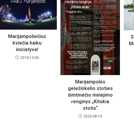
Marijampoliečius
S
kviečia haiku
Ma
iniciatyva!
2018-12-06
Marijampolės
geležinkelio stoties
šimtmečio minėjimo
renginys „Kitokia
stotis“
2025-08-19