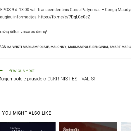
IEPOS 9 d. 18:00 val. Transcendentinis Garso Patyrimas – Gongų Maudyn
augiau informacijos:
https://fb.me/e/7DqLGe0eZ
ražių šiltos vasaros dienų!
AGS
:
KA VEIKTI MARIJAMPOLEJE
,
MALONNY
,
MARIJAMPOLE
,
RENGINIAI
,
SMART MARI
Previous Post
arijampolėje prasidėjo CUKRINIS FESTIVALIS!
YOU MIGHT ALSO LIKE