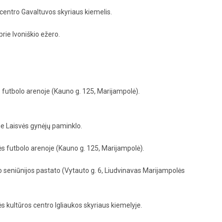
centro Gavaltuvos skyriaus kiemelis.
prie Ivoniškio ežero.
futbolo arenoje (Kauno g. 125, Marijampolė).
rie Laisvės gynėjų paminklo.
lės futbolo arenoje (Kauno g. 125, Marijampolė).
avo seniūnijos pastato (Vytauto g. 6, Liudvinavas Marijampolės
ės kultūros centro Igliaukos skyriaus kiemelyje.