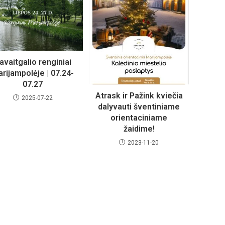
avaitgalio renginiai
rijampolėje | 07.24-
07.27
Atrask ir Pažink kviečia
2025-07-22
dalyvauti šventiniame
orientaciniame
žaidime!
2023-11-20