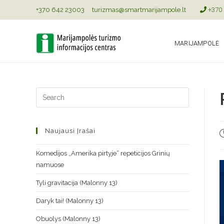
+370 642 23003
turizmas@smartmarijampole.lt
+370 
MARIJAMPOLĖ
Naujausi Įrašai
Komedijos „Amerika pirtyje“ repeticijos Grinių
namuose
Tyli gravitacija (Malonny 13)
Daryk tai! (Malonny 13)
Obuolys (Malonny 13)