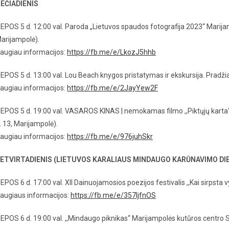
EČIADIENIS
IEPOS 5 d. 12:00 val. Paroda „Lietuvos spaudos fotografija 2023‘‘ Marijam
arijampolė).
augiau informacijos:
https://fb.me/e/LkozJ5hhb
IEPOS 5 d. 13:00 val. Lou Beach knygos pristatymas ir ekskursija. Pradžia
augiau informacijos:
https://fb.me/e/2JayYew2F
IEPOS 5 d. 19:00 val. VASAROS KINAS | nemokamas filmo ,,Piktųjų karta‘‘
. 13, Marijampolė).
augiau informacijos:
https://fb.me/e/976juhSkr
ETVIRTADIENIS (LIETUVOS KARALIAUS MINDAUGO KARŪNAVIMO DI
IEPOS 6 d. 17:00 val. XII Dainuojamosios poezijos festivalis ,,Kai sirpsta 
augiaus informacijos:
https://fb.me/e/357ljfnOS
IEPOS 6 d. 19:00 val. ,,Mindaugo piknikas‘‘ Marijampolės kutūros centro