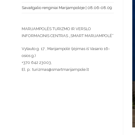
Savaitgalio renginiai Marijampolėje | 08.06-08.09
MARIJAMPOLĖS TURIZMO IR VERSLO
INFORMACINIS CENTRAS „SMART MARIJAMPOLĖ“
Vytauto g. 17 , Marijampolė (įėjimas iš Vasario 16-
osios g.)
+370 642 23003,
El. p.: turizmas@smartmarijampole.lt