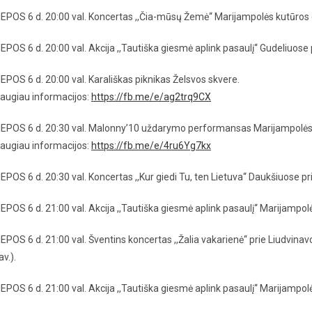
IEPOS 6 d. 20:00 val. Koncertas ,,Čia-mūsų Žemė‘‘ Marijampolės kutūros 
IEPOS 6 d. 20:00 val. Akcija ,,Tautiška giesmė aplink pasaulį‘‘ Gudeliuose 
IEPOS 6 d. 20:00 val. Karališkas piknikas Želsvos skvere.
augiau informacijos:
https://fb.me/e/ag2trq9CX
IEPOS 6 d. 20:30 val. Malonny’10 uždarymo performansas Marijampolės 
augiau informacijos:
https://fb.me/e/4ru6Yg7kx
IEPOS 6 d. 20:30 val. Koncertas ,,Kur giedi Tu, ten Lietuva‘‘ Daukšiuose p
IEPOS 6 d. 21:00 val. Akcija ,,Tautiška giesmė aplink pasaulį‘‘ Marijampo
IEPOS 6 d. 21:00 val. Šventins koncertas ,,Žalia vakarienė‘‘ prie Liudvin
av.).
IEPOS 6 d. 21:00 val. Akcija ,,Tautiška giesmė aplink pasaulį‘‘ Marijampol