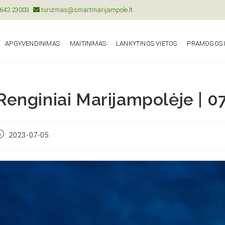
642 23003
turizmas@smartmarijampole.lt
APGYVENDINIMAS
MAITINIMAS
LANKYTINOS VIETOS
PRAMOGOS I
Renginiai Marijampolėje | 0
2023-07-05