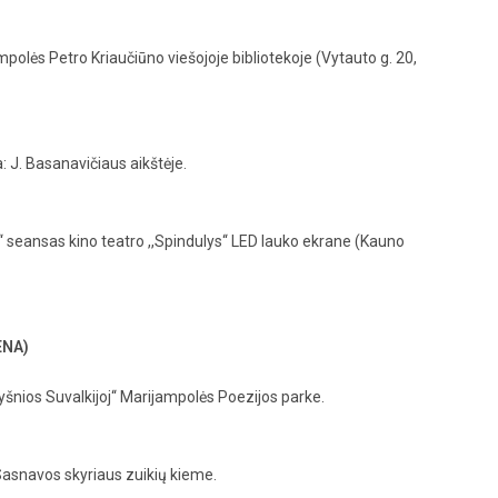
polės Petro Kriaučiūno viešojoje bibliotekoje (Vytauto g. 20,
: J. Basanavičiaus aikštėje.
 seansas kino teatro ,,Spindulys‘‘ LED lauko ekrane (Kauno
ENA)
vyšnios Suvalkijoj‘‘ Marijampolės Poezijos parke.
 Sasnavos skyriaus zuikių kieme.