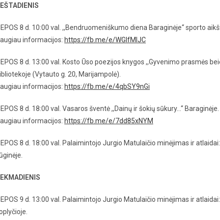
EŠTADIENIS
IEPOS 8 d. 10:00 val. ,,Bendruomeniškumo diena Baraginėje‘‘ sporto aikšt
augiau informacijos:
https://fb.me/e/WGlfMlJC
IEPOS 8 d. 13:00 val. Kosto Ūso poezijos knygos ,,Gyvenimo prasmės beie
ibliotekoje (Vytauto g. 20, Marijampolė).
augiau informacijos:
https://fb.me/e/4qbSY9nGi
IEPOS 8 d. 18:00 val. Vasaros šventė ,,Dainų ir šokių sūkury…‘‘ Baraginėje.
augiau informacijos:
https://fb.me/e/7dd85xNYM
IEPOS 8 d. 18:00 val. Palaimintojo Jurgio Matulaičio minėjimas ir atlaidai:
ūginėje.
EKMADIENIS
IEPOS 9 d. 13:00 val. Palaimintojo Jurgio Matulaičio minėjimas ir atlaida
oplyčioje.