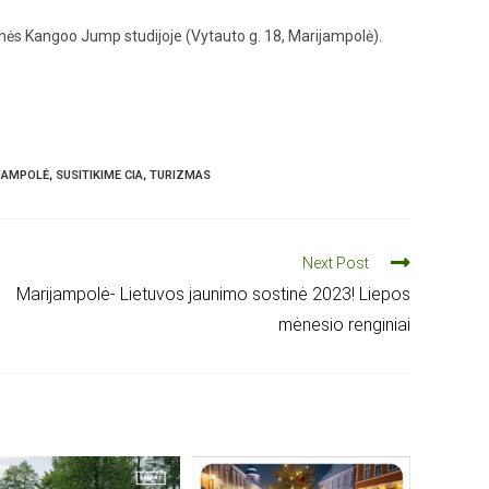
ės Kangoo Jump studijoje (Vytauto g. 18, Marijampolė).
JAMPOLĖ
,
SUSITIKIME CIA
,
TURIZMAS
Next Post
Marijampolė- Lietuvos jaunimo sostinė 2023! Liepos
mėnesio renginiai