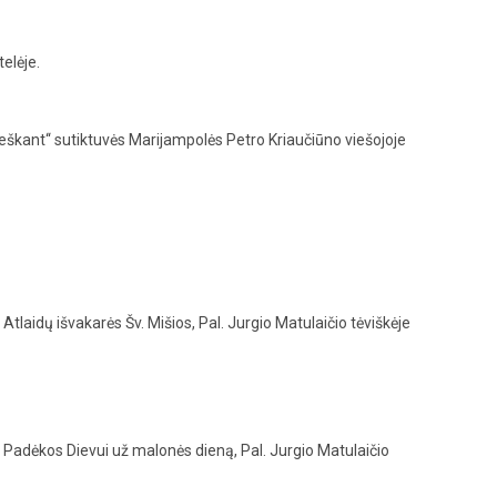
elėje.
škant‘‘ sutiktuvės Marijampolės Petro Kriaučiūno viešojoje
 Atlaidų išvakarės Šv. Mišios, Pal. Jurgio Matulaičio tėviškėje
i: Padėkos Dievui už malonės dieną, Pal. Jurgio Matulaičio