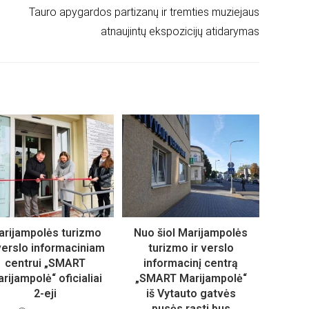
Tauro apygardos partizanų ir tremties muziejaus
atnaujintų ekspozicijų atidarymas
rijampolės turizmo
Nuo šiol Marijampolės
 verslo informaciniam
turizmo ir verslo
centrui „SMART
informacinį centrą
rijampolė“ oficialiai
„SMART Marijampolė“
2-eji
iš Vytauto gatvės
pusės rasti bus