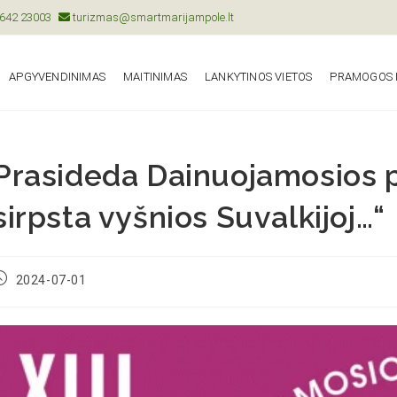
642 23003
turizmas@smartmarijampole.lt
APGYVENDINIMAS
MAITINIMAS
LANKYTINOS VIETOS
PRAMOGOS I
Prasideda Dainuojamosios po
sirpsta vyšnios Suvalkijoj…“
2024-07-01