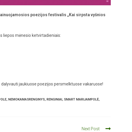
Dainuojamosios poezijos festivalis „Kai sirpsta vyšnios
 liepos mėnesio ketvirtadieniais:
ai dalyvauti jaukiuose poezijos persmelktuose vakaruose!
POLE
,
NEMOKAMASRENGINYS
,
RENGINIAI
,
SMART MARIJAMPOLĖ
,
Next Post