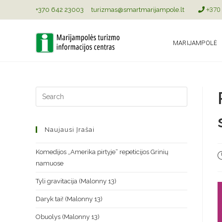
+370 642 23003
turizmas@smartmarijampole.lt
+370 
MARIJAMPOLĖ
Naujausi Įrašai
Komedijos „Amerika pirtyje“ repeticijos Grinių
namuose
Tyli gravitacija (Malonny 13)
Daryk tai! (Malonny 13)
Obuolys (Malonny 13)