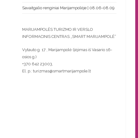
Savaitgalio renginiai Marijampolėje | 08.06-08.09
MARIJAMPOLĖS TURIZMO IR VERSLO
INFORMACINIS CENTRAS „SMART MARIJAMPOLĖ“
Vytauto g. 17 , Marijampolė (įėjimas iš Vasario 16-
osios g.)
+370 642 23003,
El. p.: turizmas@smartmarijampole.lt