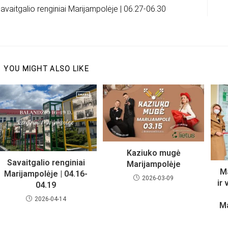
avaitgalio renginiai Marijampolėje | 06.27-06.30
YOU MIGHT ALSO LIKE
Kaziuko mugė
Savaitgalio renginiai
Marijampolėje
Ma
Marijampolėje | 04.16-
2026-03-09
ir
04.19
2026-04-14
Ma