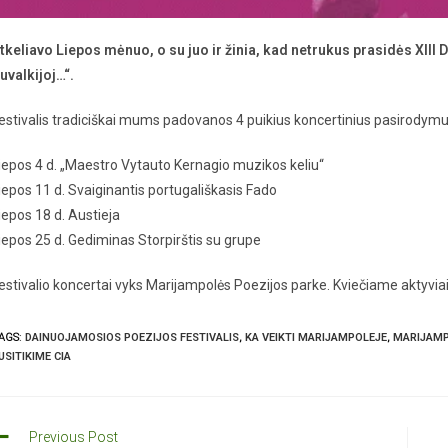
tkeliavo Liepos mėnuo, o su juo ir žinia, kad netrukus prasidės XIII 
uvalkijoj…“.
estivalis tradiciškai mums padovanos 4 puikius koncertinius pasirodymus
iepos 4 d. „Maestro Vytauto Kernagio muzikos keliu“
iepos 11 d. Svaiginantis portugališkasis Fado
iepos 18 d. Austieja
iepos 25 d. Gediminas Storpirštis su grupe
estivalio koncertai vyks Marijampolės Poezijos parke. Kviečiame aktyvi
AGS
:
DAINUOJAMOSIOS POEZIJOS FESTIVALIS
,
KA VEIKTI MARIJAMPOLEJE
,
MARIJAM
USITIKIME CIA
Previous Post