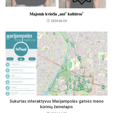
𝐌𝐚𝐣𝐞𝐦𝐢𝐬 𝐤𝐯𝐢𝐞𝐜̌𝐢𝐚 „𝐚𝐧𝐭“ 𝐤𝐮𝐥𝐭𝐮̄𝐫𝐨𝐬“
2020-06-24
Sukurtas interaktyvus Marijampolės gatvės meno
kūrinių žemėlapis