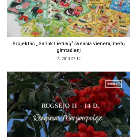
Projektas ,,Surink Lietuvą“ švenčia vienerių metų
gimtadienį
2019-07-12