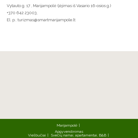
Vytauto g. 17 , Marijampolė (įėjimas iš Vasario 16-osios g.)
+370 642 23003,
El. p.: turizmas@smartmarijampole.lt
Marijampolė
Apgyvendinimas
Viešbučiai
Svečių namai, apartamentai, B&B