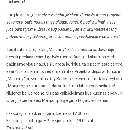
Lietuvoje!
Jurgita sako:
„Esu gidė ir 5 metai „Malonny“ gatvės meno projekto
savanorė. Šiais metais miestui padovanoti 6 nauji kūriniai, visus
juos pamatysime. Žinau daug paslapčių apie mūsų mieste esantį
gatvės meną, paslaptingomis istorijomis pasidalinsiu ir su Jumis.“
Tarptautinis projektas „Malonny“ iki šiol miestui padovanojo
beveik penkiasdešimt gatvės meno kūrinių. Ekskursijos metu
pažinsime visus naujus šių metų kūrinius, taip pat miesto centre
esančius pro kuriuos veda maršrutas.Projekto idėjos autorius ir
„Malonny“ prezidentas Ray Bartkus kiekvienais metais atvyksta
į Marijampolę kurti naujų darbų kartu su kitais menininkais iš
Niujorko bei Londono. Šis pasivaikščiojimas bus kupinas spalvų ir
istorijų apie tai kaip Marijampolėje gimsta gatvės menas.
Ekskursijos pradžia – Kačių kiemelis 17.00 val.
Ekskursijos pabaiga – Poezijos parkas 19.00 val.
Trukmė: ~2 val.