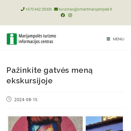
+370 642 23003
turizmas@smartmarijampole.lt
MENIU
Pažinkite gatvės meną
ekskursijoje
2024-08-15