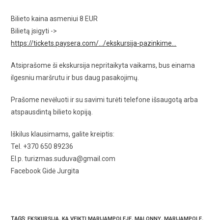
Bilieto kaina asmeniui 8 EUR
Bilietą įsigyti ->
https://tickets.paysera.com/…/ekskursija-pazinkime…
Atsiprašome ši ekskursija nepritaikyta vaikams, bus einama
ilgesniu maršrutu ir bus daug pasakojimų.
Prašome nevėluoti ir su savimi turėti telefone išsaugotą arba
atspausdintą bilieto kopiją.
Iškilus klausimams, galite kreiptis:
Tel. +370 650 89236
El.p. turizmas.suduva@gmail.com
Facebook Gidė Jurgita
TAGS
:
EKSKURSIJA
,
KA VEIKTI MARIJAMPOLEJE
,
MALONNY
,
MARIJAMPOLE
,