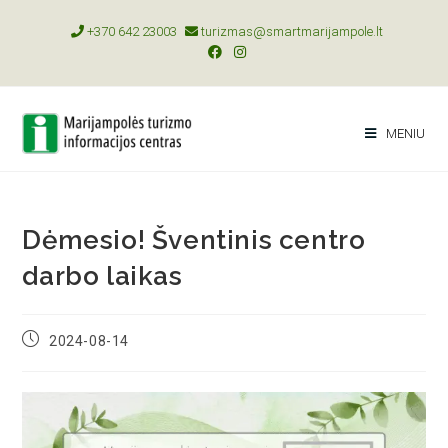
+370 642 23003
turizmas@smartmarijampole.lt
MENIU
Dėmesio! Šventinis centro
darbo laikas
2024-08-14