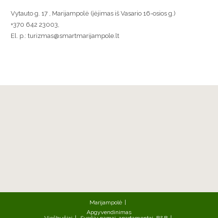
Vytauto g. 17 , Marijampolė (įėjimas iš Vasario 16-osios g.)
+370 642 23003,
El. p.: turizmas@smartmarijampole.lt
Marijampolė
Apgyvendinimas