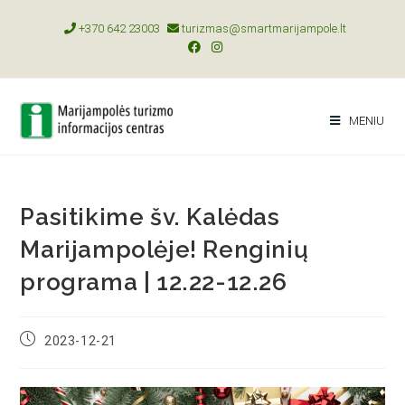
+370 642 23003
turizmas@smartmarijampole.lt
MENIU
Pasitikime šv. Kalėdas
Marijampolėje! Renginių
programa | 12.22-12.26
2023-12-21