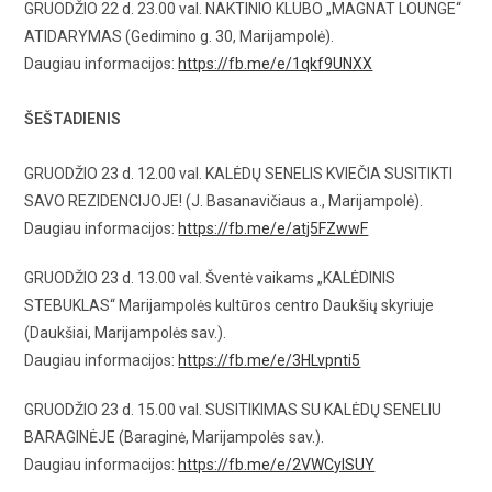
GRUODŽIO 22 d. 23.00 val. NAKTINIO KLUBO „MAGNAT LOUNGE“
ATIDARYMAS (Gedimino g. 30, Marijampolė).
Daugiau informacijos:
https://fb.me/e/1qkf9UNXX
ŠEŠTADIENIS
GRUODŽIO 23 d. 12.00 val. KALĖDŲ SENELIS KVIEČIA SUSITIKTI
SAVO REZIDENCIJOJE! (J. Basanavičiaus a., Marijampolė).
Daugiau informacijos:
https://fb.me/e/atj5FZwwF
GRUODŽIO 23 d. 13.00 val. Šventė vaikams „KALĖDINIS
STEBUKLAS“ Marijampolės kultūros centro Daukšių skyriuje
(Daukšiai, Marijampolės sav.).
Daugiau informacijos:
https://fb.me/e/3HLvpnti5
GRUODŽIO 23 d. 15.00 val. SUSITIKIMAS SU KALĖDŲ SENELIU
BARAGINĖJE (Baraginė, Marijampolės sav.).
Daugiau informacijos:
https://fb.me/e/2VWCylSUY