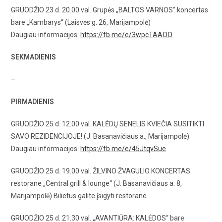
GRUODŽIO 23 d. 20.00 val. Grupės „BALTOS VARNOS“ koncertas
bare „Kambarys“ (Laisvės g. 26, Marijampolė)
Daugiau informacijos:
https://fb.me/e/3wpcTAAOO
SEKMADIENIS
–
PIRMADIENIS
GRUODŽIO 25 d. 12.00 val. KALĖDŲ SENELIS KVIEČIA SUSITIKTI
SAVO REZIDENCIJOJE! (J. Basanavičiaus a., Marijampolė).
Daugiau informacijos:
https://fb.me/e/45JtqvSue
GRUODŽIO 25 d. 19.00 val. ŽILVINO ŽVAGULIO KONCERTAS
restorane „Central grill & lounge“ (J. Basanavičiaus a. 8,
Marijampolė) Bilietus galite įsigyti restorane.
GRUODŽIO 25 d. 21.30 val. „AVANTIŪRA: KALĖDOS“ bare