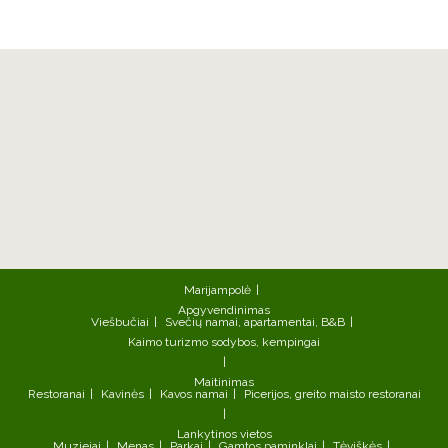
Marijampolė
Apgyvendinimas
Viešbučiai
Svečių namai, apartamentai, B&B
Kaimo turizmo sodybos, kempingai
Maitinimas
Restoranai
Kavinės
Kavos namai
Picerijos, greito maisto restoranai
Lankytinos vietos
Muziejai
Menas
Parkai
Gamtos paminklai
Tėviškės