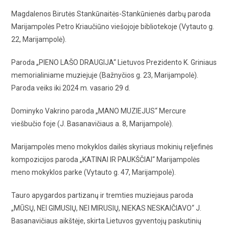
Magdalenos Birutės Stankūnaitės-Stankūnienės darbų paroda
Marijampolės Petro Kriaučiūno viešojoje bibliotekoje (Vytauto g.
22, Marijampolė).
Paroda „PIENO LAŠO DRAUGIJA“ Lietuvos Prezidento K. Griniaus
memorialiniame muziejuje (Bažnyčios g. 23, Marijampolė).
Paroda veiks iki 2024 m. vasario 29 d.
Dominyko Vakrino paroda „MANO MUZIEJUS“ Mercure
viešbučio foje (J. Basanavičiaus a. 8, Marijampolė).
Marijampolės meno mokyklos dailės skyriaus mokinių reljefinės
kompozicijos paroda „KATINAI IR PAUKŠČIAI“ Marijampolės
meno mokyklos parke (Vytauto g. 47, Marijampolė).
Tauro apygardos partizanų ir tremties muziejaus paroda
„MŪSŲ, NEI GIMUSIŲ, NEI MIRUSIŲ, NIEKAS NESKAIČIAVO“ J.
Basanavičiaus aikštėje, skirta Lietuvos gyventojų paskutinių