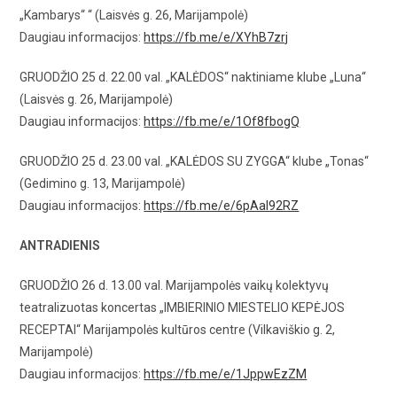
„Kambarys“ “ (Laisvės g. 26, Marijampolė)
Daugiau informacijos:
https://fb.me/e/XYhB7zrj
GRUODŽIO 25 d. 22.00 val. „KALĖDOS“ naktiniame klube „Luna“
(Laisvės g. 26, Marijampolė)
Daugiau informacijos:
https://fb.me/e/1Of8fbogQ
GRUODŽIO 25 d. 23.00 val. „KALĖDOS SU ZYGGA“ klube „Tonas“
(Gedimino g. 13, Marijampolė)
Daugiau informacijos:
https://fb.me/e/6pAal92RZ
ANTRADIENIS
GRUODŽIO 26 d. 13.00 val. Marijampolės vaikų kolektyvų
teatralizuotas koncertas „IMBIERINIO MIESTELIO KEPĖJOS
RECEPTAI“ Marijampolės kultūros centre (Vilkaviškio g. 2,
Marijampolė)
Daugiau informacijos:
https://fb.me/e/1JppwEzZM