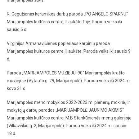
R. Gegužienės keramikos darbų paroda „PO ANGELO SPARNU“
Marijampolės kultūros centre, II aukšto fojė. Paroda veiks iki
sausio 5 d.
Virginijos Armanavičienės popieriaus karpinių paroda
Marijampolės kultūros centre, II aukšte. Paroda veiks iki sausio 9
d.
Paroda „MARIJAMPOLĖS MUZIEJUI 90“ Marijampolės krašto
muziejuje (Vytauto g. 29, Marijampolė). Paroda veiks iki 2024 m.
kovo 31 d.
Marijampolės meno mokyklos 2022-2023 m. plenerų, mokinių ir
mokytojų darbų parodos „MARIJAMPOLĖ JAUNIMO AKIMIS“
Marijampolės kultūros centre, M.B Stankūnienės menų galerijoje
(Vilkaviškio g. 2, Marijampolė). Paroda veiks iki 2024 m. sausio
18 d.