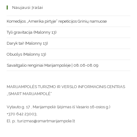
Naujausi Įrašai
Komedijos „Amerika pirtyje“ repeticijos Grinių namuose
Tyli gravitacija (Malonny 13)
Daryk tai! (Malonny 13)
Obuolys (Malonny 13)
Savaitgalio renginiai Marijampolėje | 08.06-08.09
MARIJAMPOLĖS TURIZMO IR VERSLO INFORMACINIS CENTRAS
„SMART MARIJAMPOLĖ“
Vytauto g. 17 , Marijampolė (įėjimas iš Vasario 16-osios g.)
+370 642 23003,
El. p.: turizmas@smartmarijampole.lt