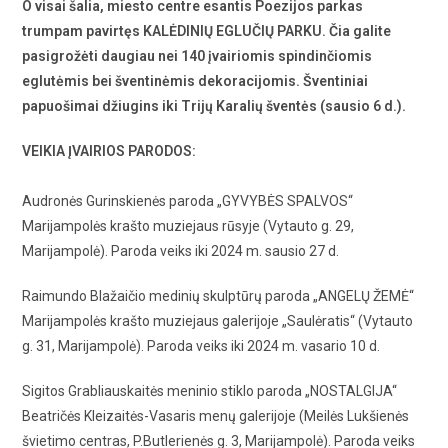
O visai šalia, miesto centre esantis Poezijos parkas
trumpam pavirtęs KALĖDINIŲ EGLUČIŲ PARKU. Čia galite
pasigrožėti daugiau nei 140 įvairiomis spindinčiomis
eglutėmis bei šventinėmis dekoracijomis. Šventiniai
papuošimai džiugins iki Trijų Karalių šventės (sausio 6 d.).
VEIKIA ĮVAIRIOS PARODOS:
Audronės Gurinskienės paroda „GYVYBĖS SPALVOS“
Marijampolės krašto muziejaus rūsyje (Vytauto g. 29,
Marijampolė). Paroda veiks iki 2024 m. sausio 27 d.
Raimundo Blažaičio medinių skulptūrų paroda „ANGELŲ ŽEMĖ“
Marijampolės krašto muziejaus galerijoje „Saulėratis“ (Vytauto
g. 31, Marijampolė). Paroda veiks iki 2024 m. vasario 10 d.
Sigitos Grabliauskaitės meninio stiklo paroda „NOSTALGIJA“
Beatričės Kleizaitės-Vasaris menų galerijoje (Meilės Lukšienės
švietimo centras, P.Butlerienės g. 3, Marijampolė). Paroda veiks