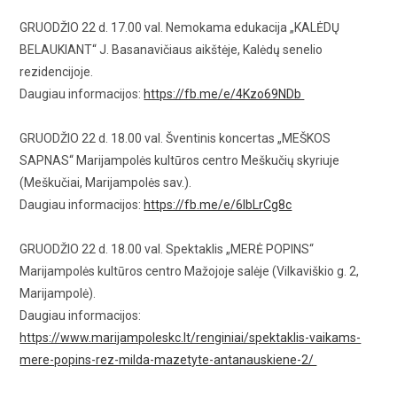
GRUODŽIO 22 d. 17.00 val. Nemokama edukacija „KALĖDŲ
BELAUKIANT“ J. Basanavičiaus aikštėje, Kalėdų senelio
rezidencijoje.
Daugiau informacijos:
https://fb.me/e/4Kzo69NDb
GRUODŽIO 22 d. 18.00 val. Šventinis koncertas „MEŠKOS
SAPNAS“ Marijampolės kultūros centro Meškučių skyriuje
(Meškučiai, Marijampolės sav.).
Daugiau informacijos:
https://fb.me/e/6lbLrCg8c
GRUODŽIO 22 d. 18.00 val. Spektaklis „MERĖ POPINS“
Marijampolės kultūros centro Mažojoje salėje (Vilkaviškio g. 2,
Marijampolė).
Daugiau informacijos:
https://www.marijampoleskc.lt/renginiai/spektaklis-vaikams-
mere-popins-rez-milda-mazetyte-antanauskiene-2/