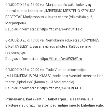
GRUODŽIO 26 d. 15.00 val. Marijampolės vaikų kolektyvų
teatralizuotas koncertas „IMBIERINIO MIESTELIO KEPĖJOS
RECEPTAI“ Marijampolės kultūros centre (Vilkaviškio g. 2,
Marijampolė)
Daugiau informacijos:
https://fb.me/e/49f3f1FsR
GRUODŽIO 26 d. 17.00 val. Nemokama edukacija „KŪRYBINĖS
DIRBTUVĖLĖS“ J. Basanavičiaus aikštėje, Kalėdų senelio
rezidencijoje.
Daugiau informacijos:
https://fb.me/e/diW26E1rc
GRUODŽIO 26 d. 20.00 val. Tado Vidmanto komedijos
„MILIJONIERIAUS PALIKIMAS“ išankstinis šventinis seansas kino
teatre „Spindulys“ (Kauno g. 13 Marijampolė).
Daugiau informacijos:
https://fb.me/e/62LifE6OX
Primename, kad šventiniu laikotarpiu J. Basanavičiaus
aikštėje visu gražumu stovi pagrindinė miesto kalėdinė eglė.