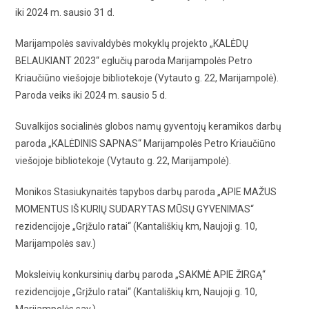
iki 2024 m. sausio 31 d.
Marijampolės savivaldybės mokyklų projekto „KALĖDŲ
BELAUKIANT 2023“ eglučių paroda Marijampolės Petro
Kriaučiūno viešojoje bibliotekoje (Vytauto g. 22, Marijampolė).
Paroda veiks iki 2024 m. sausio 5 d.
Suvalkijos socialinės globos namų gyventojų keramikos darbų
paroda „KALĖDINIS SAPNAS“ Marijampolės Petro Kriaučiūno
viešojoje bibliotekoje (Vytauto g. 22, Marijampolė).
Monikos Stasiukynaitės tapybos darbų paroda „APIE MAŽUS
MOMENTUS IŠ KURIŲ SUDARYTAS MŪSŲ GYVENIMAS“
rezidencijoje „Grįžulo ratai“ (Kantališkių km, Naujoji g. 10,
Marijampolės sav.)
Moksleivių konkursinių darbų paroda „SAKMĖ APIE ŽIRGĄ“
rezidencijoje „Grįžulo ratai“ (Kantališkių km, Naujoji g. 10,
Marijampolės sav.)