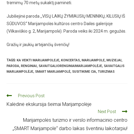
trėmimų 70 metų sukaktį paminėti.
Jubiliejinė paroda ,,VISŲ LAIKŲ ŽYMIAUSIŲ MENINIKŲ, KILUSIŲ IŠ
SŪDUVOS‘‘ Marijampolės kultūros centro Dailės galerijoje
(Vilkaviškio g. 2, Marijampolė). Paroda veiks iki 2024 m. gegužės.
Gražių ir jaukių artėjančių švenčių!
TAGS
:
KA VEIKTI MARIJAMPOLEJE
,
KONCERTAS
,
MARIJAMPOLE
,
MUZIEJAI
,
PARODA
,
RENGINIAI
,
SAVAITGALIORENGINIAIMARIJAMPOLĖJE
,
SAVAITGALIS
MARIJAMPOLĖJE
,
SMART MARIJAMPOLĖ
,
SUSITIKIME CIA
,
TURIZMAS
Previous Post
Kalėdinė ekskursija šeimai Marijampolėje
Next Post
Marijampolės turizmo ir verslo informacinio centro
„SMART Marijampolė“ darbo laikas šventiniu laikotarpiu!