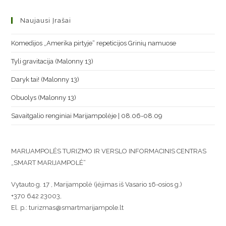
Naujausi Įrašai
Komedijos „Amerika pirtyje“ repeticijos Grinių namuose
Tyli gravitacija (Malonny 13)
Daryk tai! (Malonny 13)
Obuolys (Malonny 13)
Savaitgalio renginiai Marijampolėje | 08.06-08.09
MARIJAMPOLĖS TURIZMO IR VERSLO INFORMACINIS CENTRAS
„SMART MARIJAMPOLĖ“
Vytauto g. 17 , Marijampolė (įėjimas iš Vasario 16-osios g.)
+370 642 23003,
El. p.: turizmas@smartmarijampole.lt