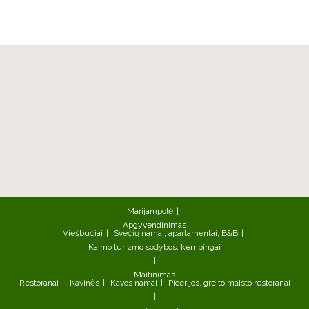
Marijampolė
Apgyvendinimas
Viešbučiai
Svečių namai, apartamentai, B&B
Kaimo turizmo sodybos, kempingai
Maitinimas
Restoranai
Kavinės
Kavos namai
Picerijos, greito maisto restoranai