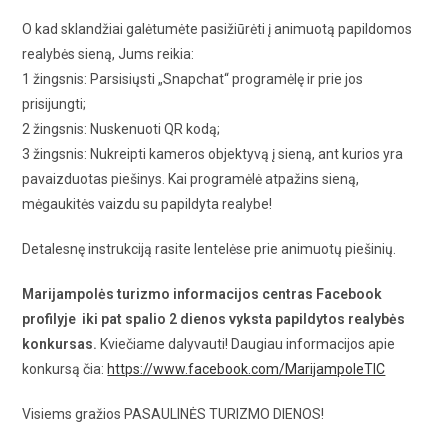
O kad sklandžiai galėtumėte pasižiūrėti į animuotą papildomos
realybės sieną, Jums reikia:
1 žingsnis: Parsisiųsti „Snapchat“ programėlę ir prie jos
prisijungti;
2 žingsnis: Nuskenuoti QR kodą;
3 žingsnis: Nukreipti kameros objektyvą į sieną, ant kurios yra
pavaizduotas piešinys. Kai programėlė atpažins sieną,
mėgaukitės vaizdu su papildyta realybe!
Detalesnę instrukciją rasite lentelėse prie animuotų piešinių.
Marijampolės turizmo informacijos centras Facebook
profilyje iki pat spalio 2 dienos vyksta papildytos realybės
konkursas.
Kviečiame dalyvauti! Daugiau informacijos apie
konkursą čia:
https://www.facebook.com/MarijampoleTIC
Visiems gražios PASAULINĖS TURIZMO DIENOS!