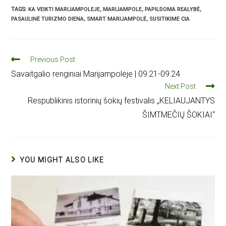
TAGS
:
KA VEIKTI MARIJAMPOLEJE
,
MARIJAMPOLE
,
PAPILDOMA REALYBĖ
,
PASAULINĖ TURIZMO DIENA
,
SMART MARIJAMPOLĖ
,
SUSITIKIME CIA
Previous Post
Savaitgalio renginiai Marijampolėje | 09.21-09.24
Next Post
Respublikinis istorinių šokių festivalis „KELIAUJANTYS
ŠIMTMEČIŲ ŠOKIAI“
YOU MIGHT ALSO LIKE