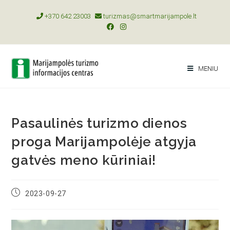
+370 642 23003
turizmas@smartmarijampole.lt
MENIU
Pasaulinės turizmo dienos
proga Marijampolėje atgyja
gatvės meno kūriniai!
2023-09-27