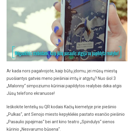
Ar kada nors pagalvojote, kaip būtų įdomu, jei mūsų miestą
puošiantys gatvės meno piešiniai imtų ir atgytų? Nuo šiol 3
„Malonny“ simpoziumo kūriniai papildytos realybės dėka atgis
Jūsų telefono ekranuose!
Ieškokite lentelių su QR kodais Kačių kiemelyje prie piešinio
„Pulkas“, ant Senojo miesto kepyklėlės pastato esančio piešinio
„Pasaulio įspėjimas“ bei ant kino teatro „Spindulys“ sienos
kūrinio „Nesvarumo būsena“.