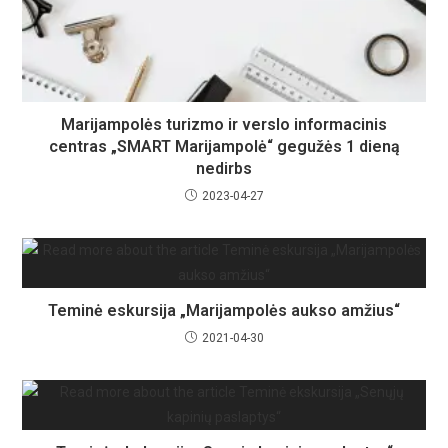
Marijampolės turizmo ir verslo informacinis
centras „SMART Marijampolė“ gegužės 1 dieną
nedirbs
2023-04-27
Teminė eskursija „Marijampolės aukso amžius“
2021-04-30