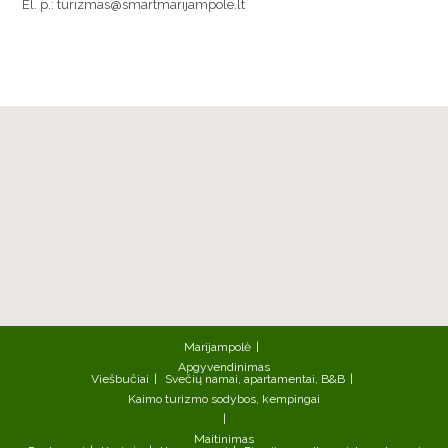
El. p.: turizmas@smartmarijampole.lt
Marijampolė
Apgyvendinimas
Viešbučiai
Svečių namai, apartamentai, B&B
Kaimo turizmo sodybos, kempingai
Maitinimas