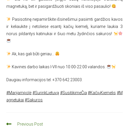
magnetuką, bet ir pasigardžiuoti skoniais iš viso pasaulio!
Pasisotinę nepamirškite išsinešimui pasiimti gardžios kavos
ir keliaukite į netoliese esantį kačių kiemelį, kuriame laukia 3
norus pildantys katinukai ir šiuo metu žydinčios sakuros!
Ak, kas gali būti geriau…
Kavinės darbo laikas I-VII nuo 10:00-22:00 valandos.
Daugiau informacijos tel. +370 642 23003.
#
Marijampolė
#
SurinkLietuvą
#
SusitikimeČia
#
KačiųKiemelis
#
M
agnetukai
#
Sakuros
Previous Post