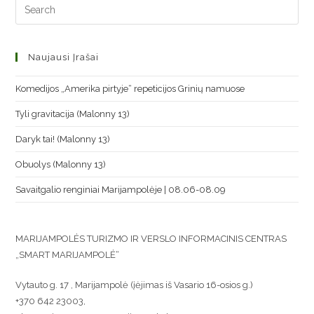
Naujausi Įrašai
Komedijos „Amerika pirtyje“ repeticijos Grinių namuose
Tyli gravitacija (Malonny 13)
Daryk tai! (Malonny 13)
Obuolys (Malonny 13)
Savaitgalio renginiai Marijampolėje | 08.06-08.09
MARIJAMPOLĖS TURIZMO IR VERSLO INFORMACINIS CENTRAS
„SMART MARIJAMPOLĖ“
Vytauto g. 17 , Marijampolė (įėjimas iš Vasario 16-osios g.)
+370 642 23003,