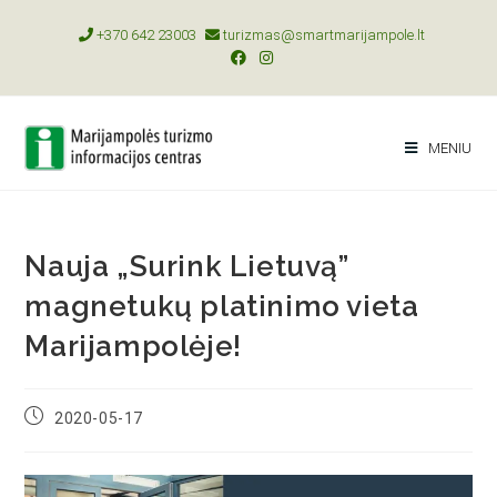
+370 642 23003
turizmas@smartmarijampole.lt
MENIU
Nauja „Surink Lietuvą”
magnetukų platinimo vieta
Marijampolėje!
2020-05-17