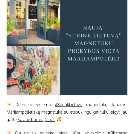
Dėmesio visiems
#
SurinkLietuvą
magnetukų fanams!
Marijampolietišką magnetuką su stebuklingu katinuku įsigyti jau
galite
Kavinė-baras „Nica”
!
Čia ne tik galėsite įsigyti Jūsų kolekcijoje trūkstamą