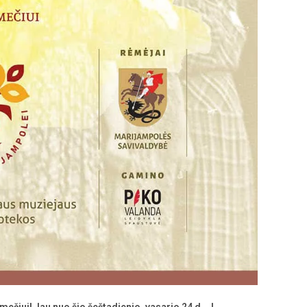
mečiui!
Jau nuo šio šeštadienio, vasario 24 d., J.