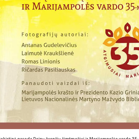
šskirtinė paroda Dainų švenčių šimtmečiui ir Marijampolės vardo 35-