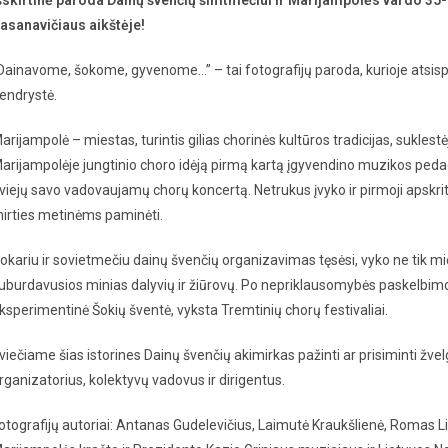
asanavičiaus aikštėje!
Dainavome, šokome, gyvenome…” – tai fotografijų paroda, kurioje atsispi
endrystė.
arijampolė – miestas, turintis gilias chorinės kultūros tradicijas, suklestė
arijampolėje jungtinio choro idėją pirmą kartą įgyvendino muzikos peda
viejų savo vadovaujamų chorų koncertą. Netrukus įvyko ir pirmoji apskri
irties metinėms paminėti.
okariu ir sovietmečiu dainų švenčių organizavimas tęsėsi, vyko ne tik m
uburdavusios minias dalyvių ir žiūrovų. Po nepriklausomybės paskelbim
ksperimentinė Šokių šventė, vyksta Tremtinių chorų festivaliai.
viečiame šias istorines Dainų švenčių akimirkas pažinti ar prisiminti žvelg
rganizatorius, kolektyvų vadovus ir dirigentus.
otografijų autoriai: Antanas Gudelevičius, Laimutė Kraukšlienė, Romas Lin