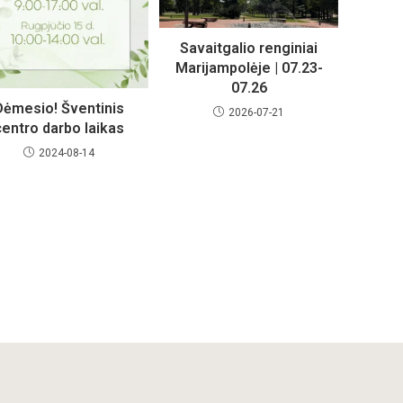
Savaitgalio renginiai
Marijampolėje | 07.23-
07.26
Dėmesio! Šventinis
2026-07-21
centro darbo laikas
2024-08-14