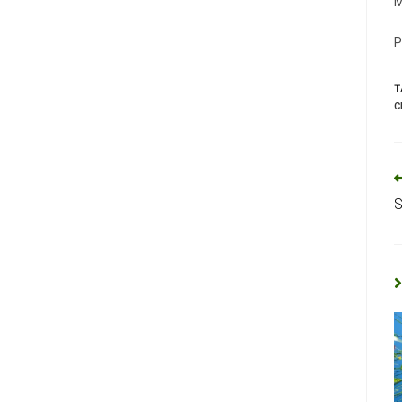
M
P
T
C
S