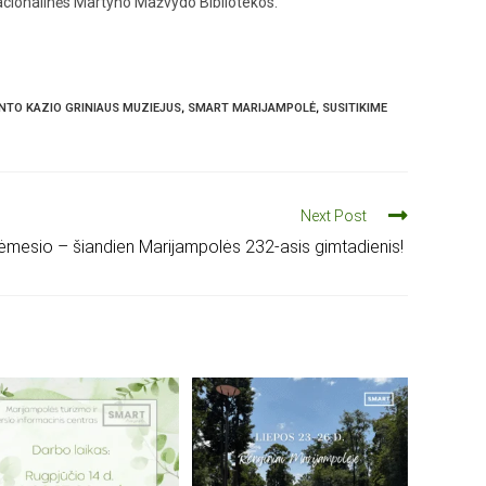
Nacionalinės Martyno Mažvydo Bibliotekos.
NTO KAZIO GRINIAUS MUZIEJUS
,
SMART MARIJAMPOLĖ
,
SUSITIKIME
Next Post
mesio – šiandien Marijampolės 232-asis gimtadienis!