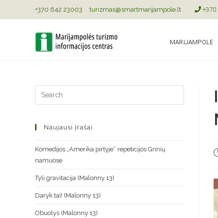
+370 642 23003
turizmas@smartmarijampole.lt
+370 
MARIJAMPOLĖ
Naujausi Įrašai
Komedijos „Amerika pirtyje“ repeticijos Grinių
namuose
Tyli gravitacija (Malonny 13)
Daryk tai! (Malonny 13)
Obuolys (Malonny 13)