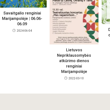
Savaitgalio renginiai
Marijampolėje | 06.06-
06.09
2024-06-04
Lietuvos
Nepriklausomybės
atkūrimo dienos
renginiai
Marijampolėje
2022-03-10