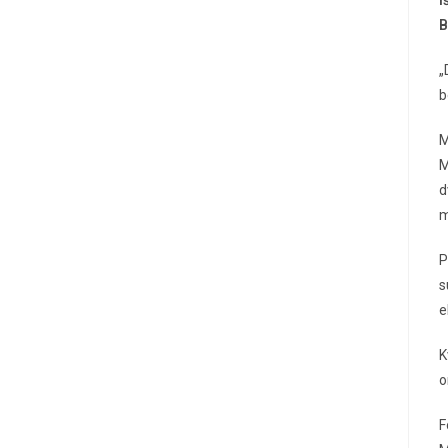
B
„
b
M
M
d
m
P
s
e
K
o
F