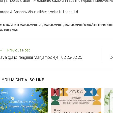
arijampolės krašto ir Prezidento Kazio Griniaus muziejaus ir Lietuvos 
aroda J. Basanavičiaus aikštėje veiks iki liepos 1 d.
AGS
:
KA VEIKTI MARIJAMPOLEJE
,
MARIJAMPOLE
,
MARIJAMPOLĖS KRAŠTO IR PREZIDE
IA
,
TURIZMAS
Previous Post
avaitgalio renginiai Marijampolėje | 02.23-02.25
Dė
YOU MIGHT ALSO LIKE