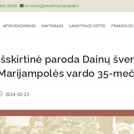
642 23003
turizmas@smartmarijampole.lt
APGYVENDINIMAS
MAITINIMAS
LANKYTINOS VIETOS
PRAMOGOS I
Išskirtinė paroda Dainų šve
Marijampolės vardo 35-meči
2024-02-23