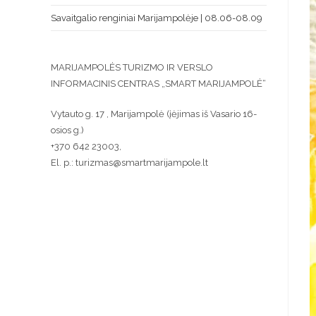
Savaitgalio renginiai Marijampolėje | 08.06-08.09
MARIJAMPOLĖS TURIZMO IR VERSLO
INFORMACINIS CENTRAS „SMART MARIJAMPOLĖ“
Vytauto g. 17 , Marijampolė (įėjimas iš Vasario 16-
osios g.)
+370 642 23003,
El. p.: turizmas@smartmarijampole.lt