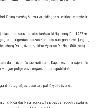
ndi Dainų švenčių šurmulys, didingos akimirkos, vienybė ir
jusias tarpukariu ir besitęsiančias iki šių dienų. Dar 1927 m.
gogas ir dirigentas Juozas Kamaitis, suorganizavęs jungtinį
ties chorų Dainų šventė, skirta Vytauto Didžiojo 500 metų
iesto dainų šventės tuometiniame Kapsuke, bet ir rajoninės,
o Marijampolėje buvo organizuota respublikinė
iant į fotografijas. Jose taip pat išvysite švenčių
ionis, Ričardas Pasiliauskas. Taip pat panaudoti vaizdai iš