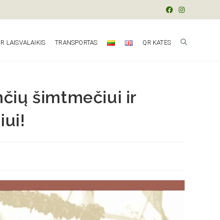
R LAISVALAIKIS
TRANSPORTAS
QR KATĖS
nčių šimtmečiui ir
ui!