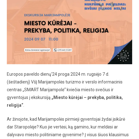
Europos paveldo dienų‘24 proga 2024 m. rugsėjo 7 d.
(šeštadienį) VšĮ Marijampolės turizmo ir verslo informacinis
centras „SMART Marijampolė“ kviečia miesto svečius ir
gyventojus į ekskursiją
„Miesto kūrėjai – prekyba, politika,
religija“
.
Ar žinojote, kad Marijampolės pirmieji gyventojai žydai įsikūrė
dar Staropolėje? Kuo jie vertėsi, ką gamino, kur meldėsi ar
dalyvavo miesto politiniame gyvenime? Į visus šiuos klausimus