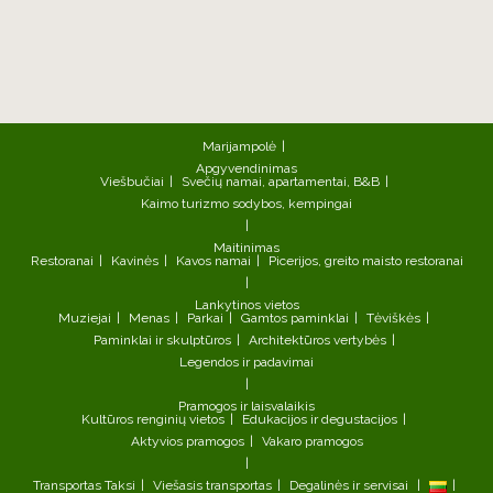
Marijampolė
Apgyvendinimas
Viešbučiai
Svečių namai, apartamentai, B&B
Kaimo turizmo sodybos, kempingai
Maitinimas
Restoranai
Kavinės
Kavos namai
Picerijos, greito maisto restoranai
Lankytinos vietos
Muziejai
Menas
Parkai
Gamtos paminklai
Tėviškės
Paminklai ir skulptūros
Architektūros vertybės
Legendos ir padavimai
Pramogos ir laisvalaikis
Kultūros renginių vietos
Edukacijos ir degustacijos
Aktyvios pramogos
Vakaro pramogos
Transportas
Taksi
Viešasis transportas
Degalinės ir servisai