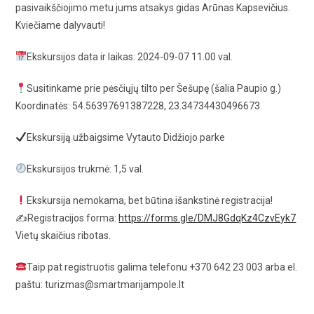
pasivaikščiojimo metu jums atsakys gidas Arūnas Kapsevičius.
Kviečiame dalyvauti!
Ekskursijos data ir laikas: 2024-09-07 11.00 val.
Susitinkame prie pėsčiųjų tilto per Šešupę (šalia Paupio g.)
Koordinatės: 54.56397691387228, 23.34734430496673
Ekskursiją užbaigsime Vytauto Didžiojo parke
Ekskursijos trukmė: 1,5 val.
Ekskursija nemokama, bet būtina išankstinė registracija!
✍️Registracijos forma:
https://forms.gle/DMJ8GdqKz4CzvEyk7
Vietų skaičius ribotas.
Taip pat registruotis galima telefonu +370 642 23 003 arba el.
paštu: turizmas@smartmarijampole.lt