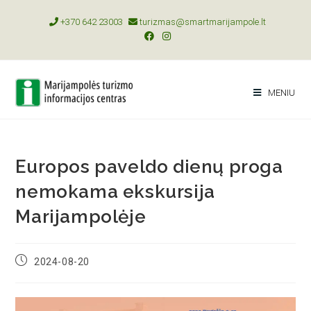
+370 642 23003
turizmas@smartmarijampole.lt
MENIU
Europos paveldo dienų proga
nemokama ekskursija
Marijampolėje
2024-08-20