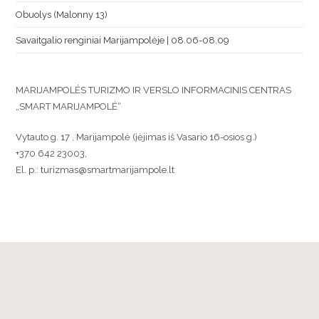
Obuolys (Malonny 13)
Savaitgalio renginiai Marijampolėje | 08.06-08.09
MARIJAMPOLĖS TURIZMO IR VERSLO INFORMACINIS CENTRAS
„SMART MARIJAMPOLĖ“
Vytauto g. 17 , Marijampolė (įėjimas iš Vasario 16-osios g.)
+370 642 23003,
El. p.: turizmas@smartmarijampole.lt