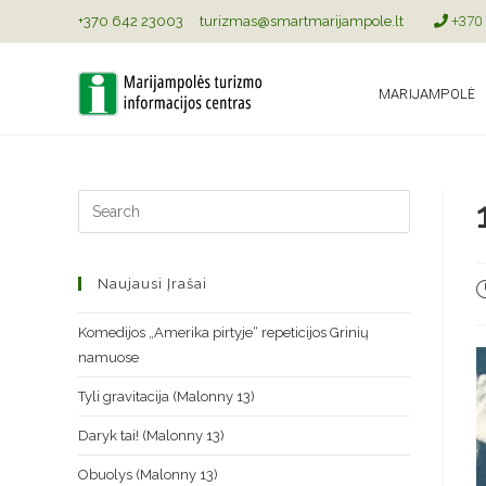
+370 642 23003
turizmas@smartmarijampole.lt
+370 
MARIJAMPOLĖ
Naujausi Įrašai
Komedijos „Amerika pirtyje“ repeticijos Grinių
namuose
Tyli gravitacija (Malonny 13)
Daryk tai! (Malonny 13)
Obuolys (Malonny 13)