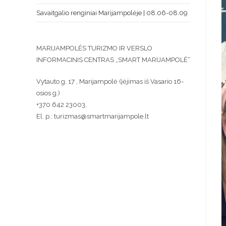
Savaitgalio renginiai Marijampolėje | 08.06-08.09
MARIJAMPOLĖS TURIZMO IR VERSLO
INFORMACINIS CENTRAS „SMART MARIJAMPOLĖ“
Vytauto g. 17 , Marijampolė (įėjimas iš Vasario 16-
osios g.)
+370 642 23003,
El. p.: turizmas@smartmarijampole.lt