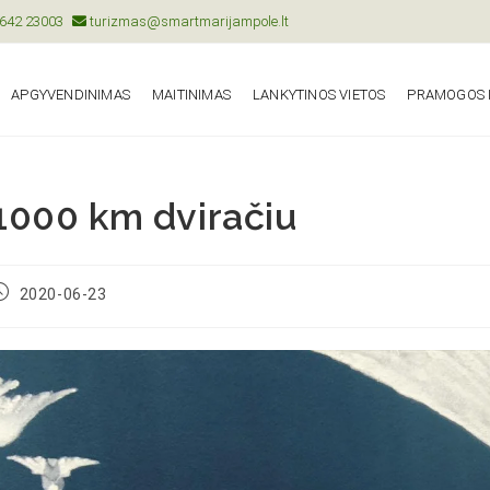
642 23003
turizmas@smartmarijampole.lt
APGYVENDINIMAS
MAITINIMAS
LANKYTINOS VIETOS
PRAMOGOS I
1000 km dviračiu
2020-06-23