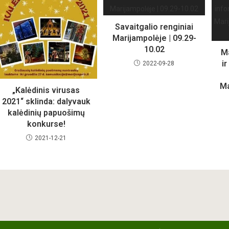
Savaitgalio renginiai
Marijampolėje | 09.29-
10.02
Ma
i
2022-09-28
Ma
„Kalėdinis virusas
2021“ sklinda: dalyvauk
kalėdinių papuošimų
konkurse!
2021-12-21