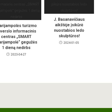
J. Basanavičiaus
aikštėje įsikūrė
rijampolės turizmo
nuostabios ledo
r verslo informacinis
skulptūros!
centras „SMART
rijampolė“ gegužės
2024-01-05
1 dieną nedirbs
2023-04-27