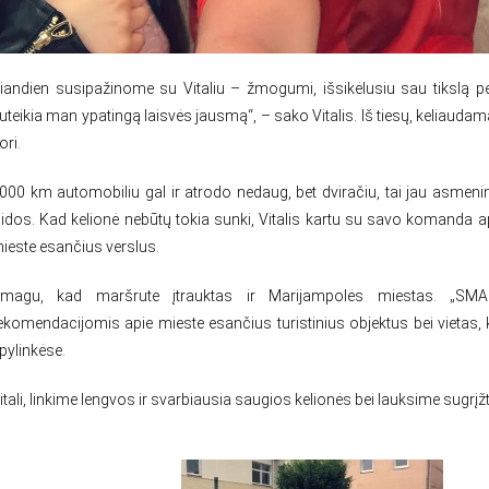
̌iandien susipažinome su Vitaliu – žmogumi, išsikėlusiu sau tikslą p
uteikia man ypatingą laisvės jausmą“, – sako Vitalis. Iš tiesų, keliaudam
ori.
000 km automobiliu gal ir atrodo nedaug, bet dviračiu, tai jau asmeninis
idos. Kad kelionė nebūtų tokia sunki, Vitalis
kartu su savo komanda apla
ieste esančius verslus.
magu, kad maršrute įtrauktas ir Marijampolės miestas. „SMART
ekomendacijomis apie mieste esančius turistinius objektus bei vietas, kur
pylinkėse.
itali, linkime lengvos ir svarbiausia saugios kelionės bei lauksime sugrįž