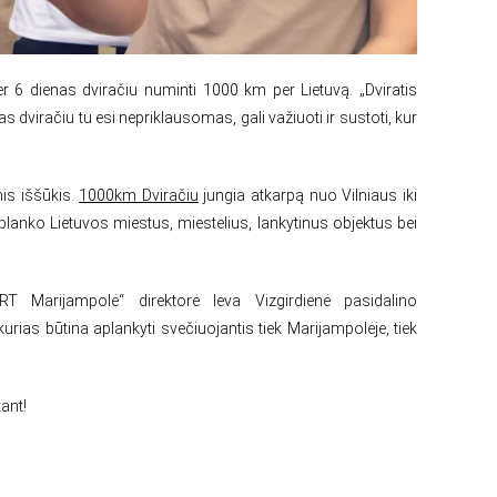
er 6 dienas dviračiu numinti 1000 km per Lietuvą. „Dviratis
as dviračiu tu esi nepriklausomas, gali važiuoti ir sustoti, kur
 iššūkis.
1000km Dviračiu
jungia atkarpą nuo Vilniaus iki
nko Lietuvos miestus, miestelius, lankytinus objektus bei
 Marijampolė“ direktorė Ieva Vizgirdienė pasidalino
ias būtina aplankyti svečiuojantis tiek Marijampolėje, tiek
tant!