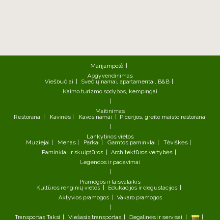
Marijampolė
Apgyvendinimas
Viešbučiai
Svečių namai, apartamentai, B&B
Kaimo turizmo sodybos, kempingai
Maitinimas
Restoranai
Kavinės
Kavos namai
Picerijos, greito maisto restoranai
Lankytinos vietos
Muziejai
Menas
Parkai
Gamtos paminklai
Tėviškės
Paminklai ir skulptūros
Architektūros vertybės
Legendos ir padavimai
Pramogos ir laisvalaikis
Kultūros renginių vietos
Edukacijos ir degustacijos
Aktyvios pramogos
Vakaro pramogos
Transportas
Taksi
Viešasis transportas
Degalinės ir servisai