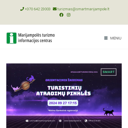
+370 642 23003
turizmas@smartmarijampole.lt
MENIU