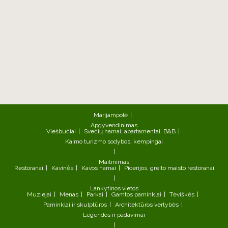
Marijampolė
Apgyvendinimas
Viešbučiai
Svečių namai, apartamentai, B&B
Kaimo turizmo sodybos, kempingai
Maitinimas
Restoranai
Kavinės
Kavos namai
Picerijos, greito maisto restoranai
Lankytinos vietos
Muziejai
Menas
Parkai
Gamtos paminklai
Tėviškės
Paminklai ir skulptūros
Architektūros vertybės
Legendos ir padavimai