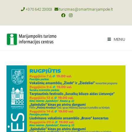
+370 642 23003
turizmas@smartmarijampole.lt
MENIU