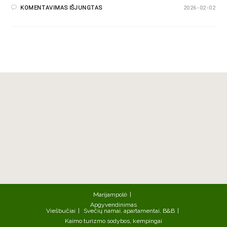
KOMENTAVIMAS IŠJUNGTAS
2026-02-02
Marijampolė
Apgyvendinimas
Viešbučiai
Svečių namai, apartamentai, B&B
Kaimo turizmo sodybos, kempingai