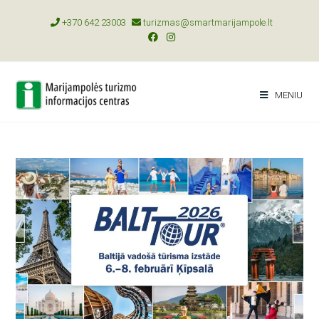
+370 642 23003
turizmas@smartmarijampole.lt
MENIU