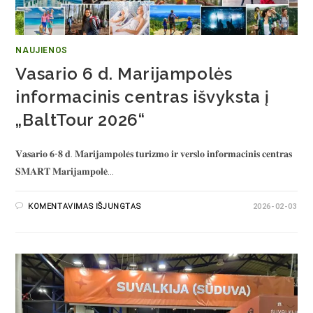
NAUJIENOS
Vasario 6 d. Marijampolės
informacinis centras išvyksta į
„BaltTour 2026“
𝐕𝐚𝐬𝐚𝐫𝐢𝐨 𝟔-𝟖 𝐝. 𝐌𝐚𝐫𝐢𝐣𝐚𝐦𝐩𝐨𝐥𝐞̇𝐬 𝐭𝐮𝐫𝐢𝐳𝐦𝐨 𝐢𝐫 𝐯𝐞𝐫𝐬𝐥𝐨 𝐢𝐧𝐟𝐨𝐫𝐦𝐚𝐜𝐢𝐧𝐢𝐬 𝐜𝐞𝐧𝐭𝐫𝐚𝐬
𝐒𝐌𝐀𝐑𝐓 𝐌𝐚𝐫𝐢𝐣𝐚𝐦𝐩𝐨𝐥𝐞̇…
KOMENTAVIMAS IŠJUNGTAS
2026-02-03