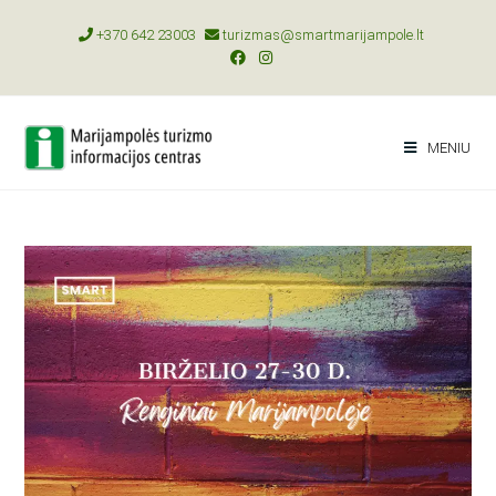
+370 642 23003
turizmas@smartmarijampole.lt
MENIU