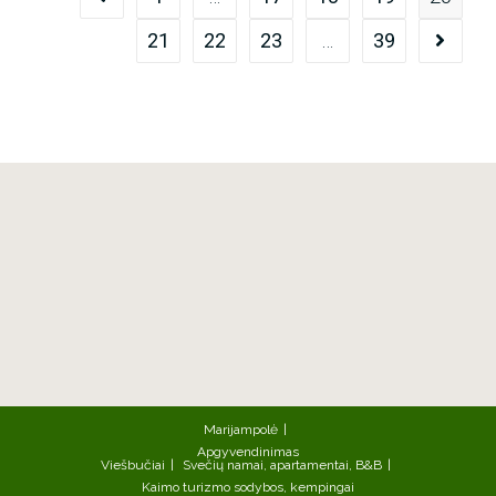
21
22
23
…
39
Marijampolė
Apgyvendinimas
Viešbučiai
Svečių namai, apartamentai, B&B
Kaimo turizmo sodybos, kempingai