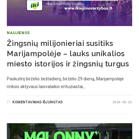
NAUJIENOS
Žingsnių milijonieriai susitiks
Marijampolėje – lauks unikalios
miesto istorijos ir žingsnių turgus
Paskutinį birželio šeštadienį, birželio 29 dieną, Marijampolėje
rinksis aktyvaus laisvalaikio entuziastai,…
KOMENTAVIMAS IŠJUNGTAS
2024-06-26