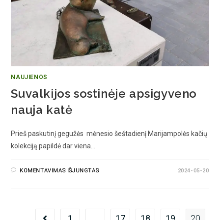
NAUJIENOS
Suvalkijos sostinėje apsigyveno
nauja katė
Prieš paskutinį gegužės mėnesio šeštadienį Marijampolės kačių
kolekciją papildė dar viena…
KOMENTAVIMAS IŠJUNGTAS
2024-05-20
1
…
17
18
19
20