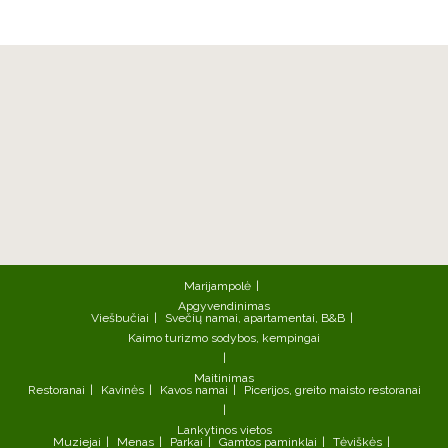
Marijampolė
Apgyvendinimas
Viešbučiai
Svečių namai, apartamentai, B&B
Kaimo turizmo sodybos, kempingai
Maitinimas
Restoranai
Kavinės
Kavos namai
Picerijos, greito maisto restoranai
Lankytinos vietos
Muziejai
Menas
Parkai
Gamtos paminklai
Tėviškės