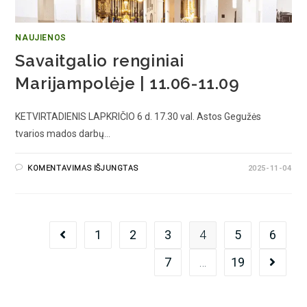
NAUJIENOS
Savaitgalio renginiai
Marijampolėje | 11.06-11.09
KETVIRTADIENIS LAPKRIČIO 6 d. 17.30 val. Astos Gegužės
tvarios mados darbų…
KOMENTAVIMAS IŠJUNGTAS
2025-11-04
1
2
3
4
5
6
7
…
19