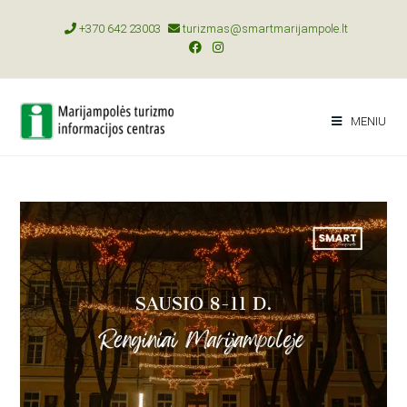
+370 642 23003
turizmas@smartmarijampole.lt
MENIU