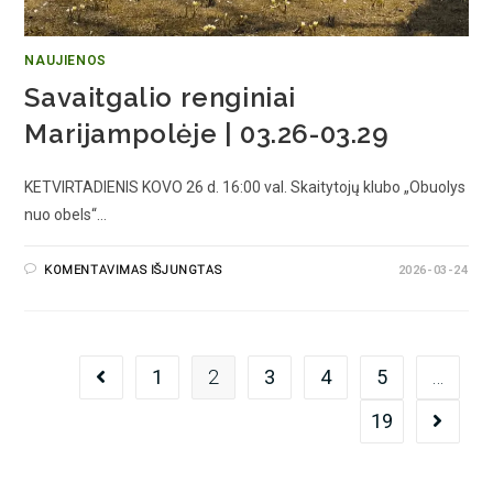
NAUJIENOS
Savaitgalio renginiai
Marijampolėje | 03.26-03.29
KETVIRTADIENIS KOVO 26 d. 16:00 val. Skaitytojų klubo „Obuolys
nuo obels“…
KOMENTAVIMAS IŠJUNGTAS
2026-03-24
1
2
3
4
5
…
19