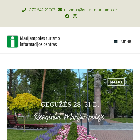
+370 642 23003
turizmas@smartmarijampole.lt
MENIU