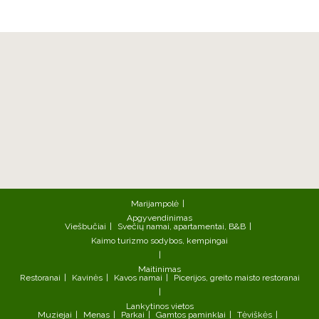
Marijampolė
Apgyvendinimas
Viešbučiai
Svečių namai, apartamentai, B&B
Kaimo turizmo sodybos, kempingai
Maitinimas
Restoranai
Kavinės
Kavos namai
Picerijos, greito maisto restoranai
Lankytinos vietos
Muziejai
Menas
Parkai
Gamtos paminklai
Tėviškės