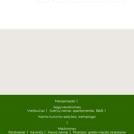
Marijampolė
Apgyvendinimas
Viešbučiai
Svečių namai, apartamentai, B&B
Kaimo turizmo sodybos, kempingai
Maitinimas
Restoranai
Kavinės
Kavos namai
Picerijos, greito maisto restoranai