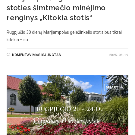
stoties šimtmečio minėjimo
renginys „Kitokia stotis“
Rugpjūčio 30 dieną Marijampolės geležinkelio stotis bus tikrai
kitokia – su…
KOMENTAVIMAS IŠJUNGTAS
2025-08-19