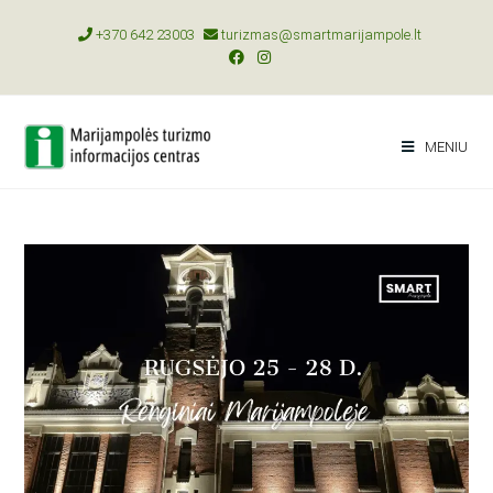
+370 642 23003
turizmas@smartmarijampole.lt
MENIU