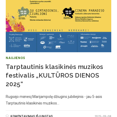
NAUJIENOS
Tarptautinis klasikinės muzikos
festivalis „KULTŪROS DIENOS
2025“
Rugsėjo mėnesį Marijampolę džiugins jubiliejinis - jau 5-asis
Tarptautinis klasikinės muzikos…
KOMENTAVIMAS IŠJUNGTAS
2025-09-08