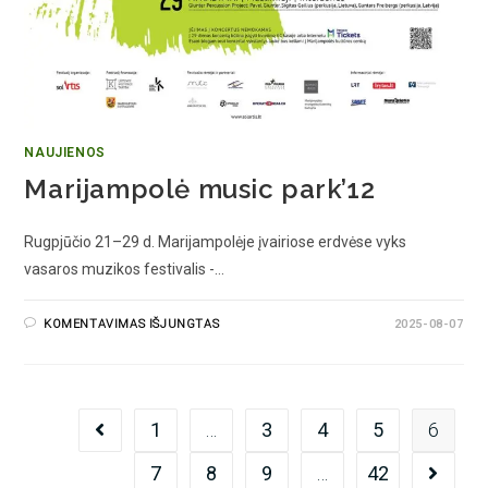
NAUJIENOS
Marijampolė music park’12
Rugpjūčio 21–29 d. Marijampolėje įvairiose erdvėse vyks
vasaros muzikos festivalis -…
KOMENTAVIMAS IŠJUNGTAS
2025-08-07
1
…
3
4
5
6
7
8
9
…
42