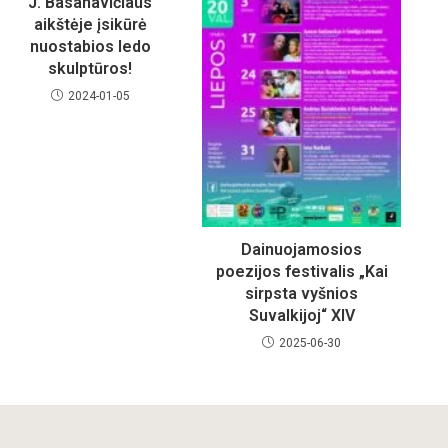
J. Basanavičiaus
aikštėje įsikūrė
nuostabios ledo
skulptūros!
2024-01-05
Dainuojamosios
poezijos festivalis „Kai
sirpsta vyšnios
Suvalkijoj“ XIV
2025-06-30