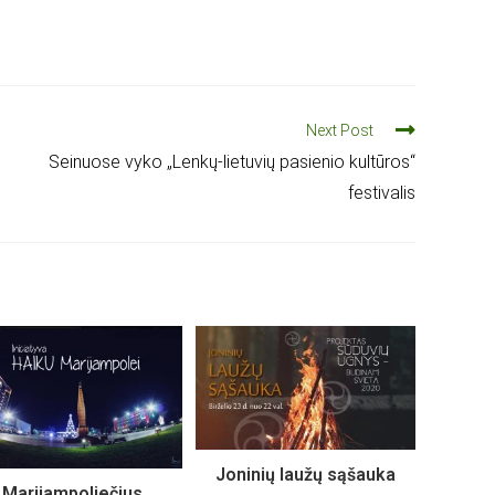
Next Post
Seinuose vyko „Lenkų-lietuvių pasienio kultūros“
festivalis
Joninių laužų sąšauka
Marijampoliečius