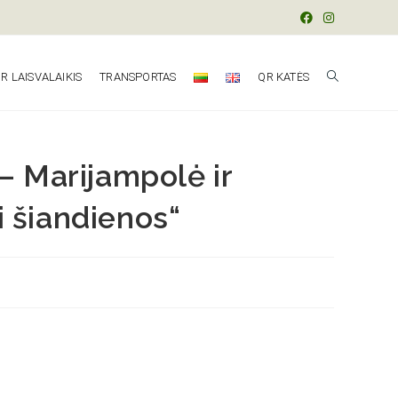
R LAISVALAIKIS
TRANSPORTAS
QR KATĖS
 – Marijampolė ir
ki šiandienos“