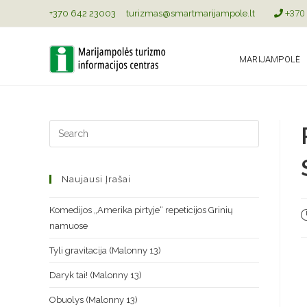
+370 642 23003
turizmas@smartmarijampole.lt
+370 
MARIJAMPOLĖ
Naujausi Įrašai
Komedijos „Amerika pirtyje“ repeticijos Grinių
namuose
Tyli gravitacija (Malonny 13)
Daryk tai! (Malonny 13)
Obuolys (Malonny 13)