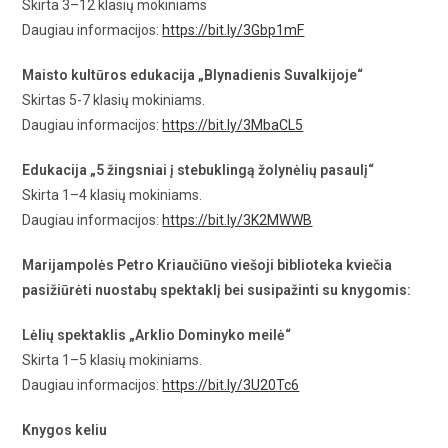
Skirta 3–12 klasių mokiniams
Daugiau informacijos:
https://bit.ly/3Gbp1mF
Maisto kultūros edukacija „Blynadienis Suvalkijoje“
Skirtas 5-7 klasių mokiniams.
Daugiau informacijos:
https://bit.ly/3MbaCL5
Edukacija „5 žingsniai į stebuklingą žolynėlių pasaulį“
Skirta 1–4 klasių mokiniams.
Daugiau informacijos:
https://bit.ly/3K2MWWB
Marijampolės Petro Kriaučiūno viešoji biblioteka kviečia
pasižiūrėti nuostabų spektaklį bei susipažinti su knygomis:
Lėlių spektaklis „Arklio Dominyko meilė“
Skirta 1–5 klasių mokiniams.
Daugiau informacijos:
https://bit.ly/3U20Tc6
Knygos keliu