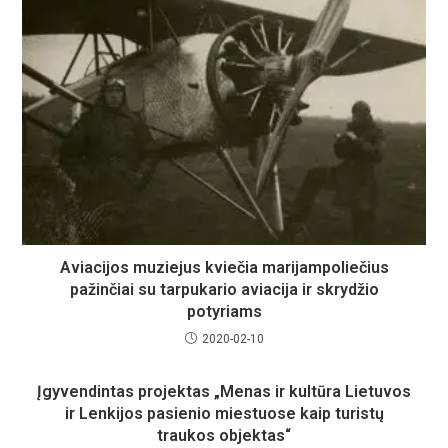
Aviacijos muziejus kviečia marijampoliečius
pažinčiai su tarpukario aviacija ir skrydžio
potyriams
2020-02-10
Įgyvendintas projektas „Menas ir kultūra Lietuvos
ir Lenkijos pasienio miestuose kaip turistų
traukos objektas“