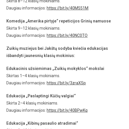
Skirta 8–12 klasių mokiniams.
Daugiau informacijos:
https://bit.ly/40M551M
Komedija „Amerika pirtyje“ repeticijos Grinių namuose
Skirta 9–12 klasių mokiniams.
Daugiau informacijos:
https://bit.ly/40NC0TO
Zuikių muziejus bei Jakštų sodyba kviečia edukacijas
išbandyti jaunesnių klasių mokinius:
Edukacinis užsiėmimas „Zuikių mokyklos“ mokslai
Skirtas 1–4 klasių mokiniams.
Daugiau informacijos:
https://bit.ly/3zraXSp
Edukacija „Paslaptingi Kūčių valgiai“
Skirta 2–4 klasių mokiniams.
Daugiau informacijos:
https://bit.ly/40BPwKq
Edukacija „Kibinų pasaulio atradimai“