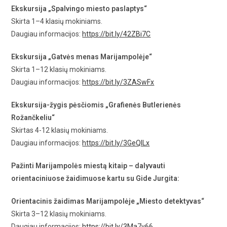
Ekskursija „Spalvingo miesto paslaptys“
Skirta 1–4 klasių mokiniams.
Daugiau informacijos:
https://bit.ly/42ZBi7C
Ekskursija „Gatvės menas Marijampolėje“
Skirta 1–12 klasių mokiniams.
Daugiau informacijos:
https://bit.ly/3ZASwFx
Ekskursija-žygis pėsčiomis „Grafienės Butlerienės
Rožančkeliu“
Skirtas 4-12 klasių mokiniams.
Daugiau informacijos:
https://bit.ly/3GeQILx
Pažinti Marijampolės miestą kitaip – dalyvauti
orientaciniuose žaidimuose kartu su Gide Jurgita:
Orientacinis žaidimas Marijampolėje „Miesto detektyvas“
Skirta 3–12 klasių mokiniams.
Daugiau informacijos:
https://bit.ly/3Ma7v66