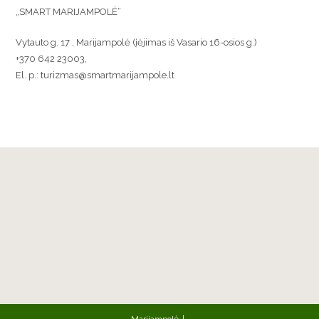
„SMART MARIJAMPOLĖ“
Vytauto g. 17 , Marijampolė (įėjimas iš Vasario 16-osios g.)
+370 642 23003,
El. p.: turizmas@smartmarijampole.lt
Marijampolė