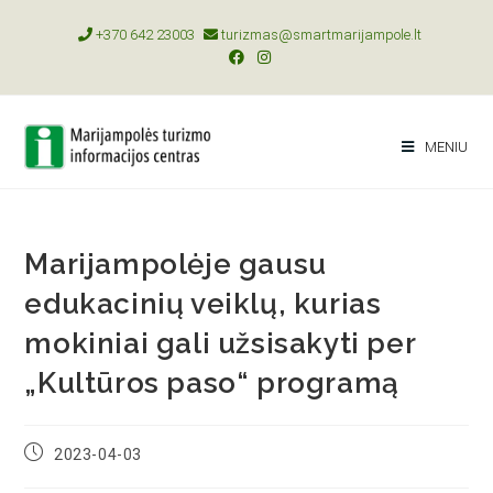
+370 642 23003
turizmas@smartmarijampole.lt
MENIU
Marijampolėje gausu
edukacinių veiklų, kurias
mokiniai gali užsisakyti per
„Kultūros paso“ programą
2023-04-03