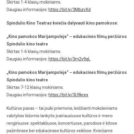
Skirtas 1-4 klasių mokiniams.
Daugiau informacijos:
https://bit.ly/3MbzvXd
Spindulio Kino Teatras kviečia dalyvauti kino pamokose:
„Kino pamokos Marijampolėje“ – edukacinės filmų peržiūros
Spindulio kino teatre
Skirtas 1-6 klasių mokiniams.
Daugiau informacijos:
https://bit.ly/3m2v9qL
„Kino pamokos Marijampolėje“ – edukacinės filmų peržiūros
Spindulio kino teatre
Skirtas 7-12 klasių mokiniams.
Daugiau informacijos:
https://bit.ly/3U9krex
Kultūros pasas – tai puiki priemonė, leidžianti moksleiviams
valstybės lėšomis lankytis įvairiausiuose kultūros ir meno
renginiuose: spektakliuose, koncertuose, parodose ir kitose
pažintinėse bei edukacinėse kultūros veiklose. Kviečiame