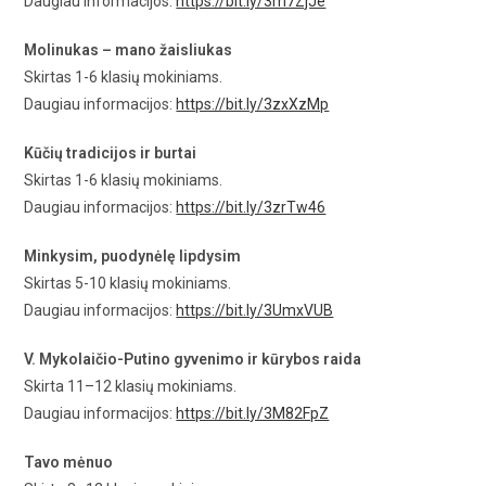
Daugiau informacijos:
https://bit.ly/3m7ZjJe
Molinukas – mano žaisliukas
Skirtas 1-6 klasių mokiniams.
Daugiau informacijos:
https://bit.ly/3zxXzMp
Kūčių tradicijos ir burtai
Skirtas 1-6 klasių mokiniams.
Daugiau informacijos:
https://bit.ly/3zrTw46
Minkysim, puodynėlę lipdysim
Skirtas 5-10 klasių mokiniams.
Daugiau informacijos:
https://bit.ly/3UmxVUB
V. Mykolaičio-Putino gyvenimo ir kūrybos raida
Skirta 11–12 klasių mokiniams.
Daugiau informacijos:
https://bit.ly/3M82FpZ
Tavo mėnuo