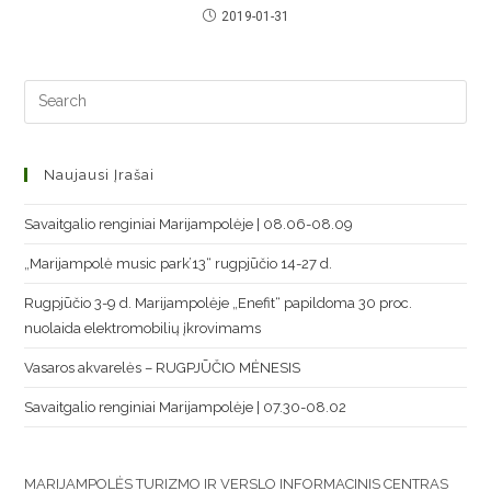
2019-01-31
Naujausi Įrašai
Savaitgalio renginiai Marijampolėje | 08.06-08.09
„Marijampolė music park’13“ rugpjūčio 14-27 d.
Rugpjūčio 3-9 d. Marijampolėje „Enefit“ papildoma 30 proc.
nuolaida elektromobilių įkrovimams
Vasaros akvarelės – RUGPJŪČIO MĖNESIS
Savaitgalio renginiai Marijampolėje | 07.30-08.02
MARIJAMPOLĖS TURIZMO IR VERSLO INFORMACINIS CENTRAS