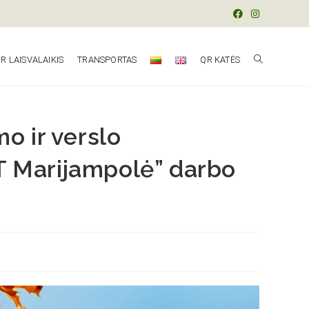
R LAISVALAIKIS
TRANSPORTAS
QR KATĖS
o ir verslo
T Marijampolė” darbo