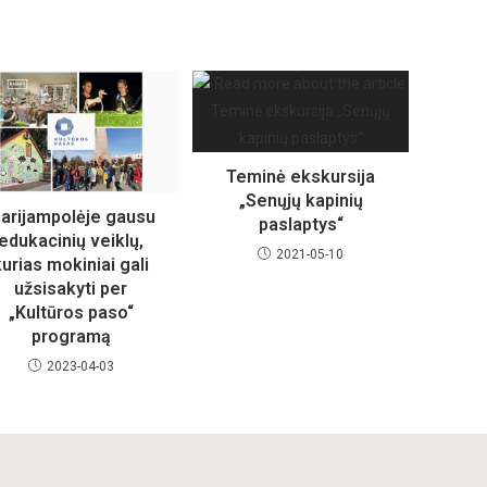
Teminė ekskursija
„Senųjų kapinių
arijampolėje gausu
paslaptys“
edukacinių veiklų,
2021-05-10
kurias mokiniai gali
užsisakyti per
„Kultūros paso“
programą
2023-04-03