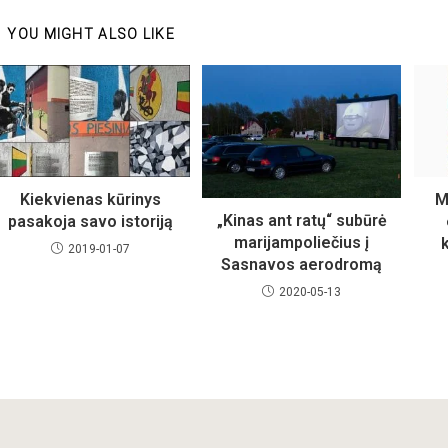
YOU MIGHT ALSO LIKE
Kiekvienas kūrinys
M
„Kinas ant ratų“ subūrė
pasakoja savo istoriją
marijampoliečius į
2019-01-07
Sasnavos aerodromą
2020-05-13