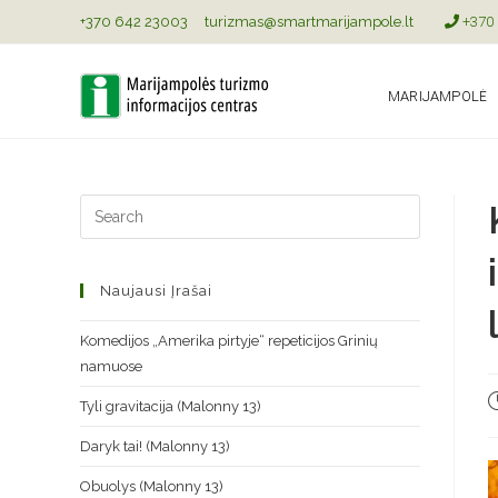
+370 642 23003
turizmas@smartmarijampole.lt
+370 
MARIJAMPOLĖ
Naujausi Įrašai
Komedijos „Amerika pirtyje“ repeticijos Grinių
namuose
Tyli gravitacija (Malonny 13)
Daryk tai! (Malonny 13)
Obuolys (Malonny 13)