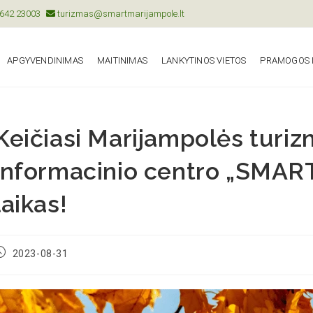
642 23003
turizmas@smartmarijampole.lt
APGYVENDINIMAS
MAITINIMAS
LANKYTINOS VIETOS
PRAMOGOS I
Keičiasi Marijampolės turizm
informacinio centro „SMAR
laikas!
2023-08-31