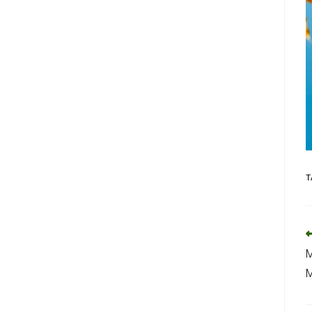
T
M
M