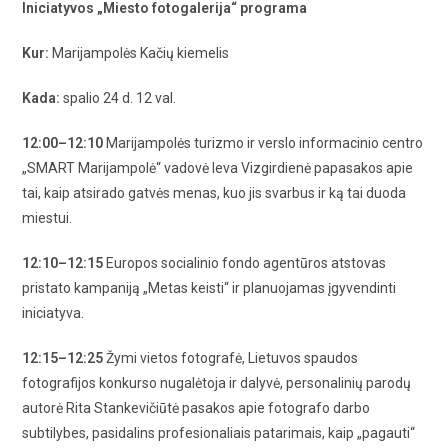
Iniciatyvos „Miesto fotogalerija“ programa
Kur:
Marijampolės Kačių kiemelis
Kada:
spalio 24 d. 12 val.
12:00–12:10
Marijampolės turizmo ir verslo informacinio centro
„SMART Marijampolė“ vadovė Ieva Vizgirdienė papasakos apie
tai, kaip atsirado gatvės menas, kuo jis svarbus ir ką tai duoda
miestui.
12:10–12:15
Europos socialinio fondo agentūros atstovas
pristato kampaniją „Metas keisti“ ir planuojamas įgyvendinti
iniciatyva.
12:15–12:25
Žymi vietos fotografė, Lietuvos spaudos
fotografijos konkurso nugalėtoja ir dalyvė, personalinių parodų
autorė Rita Stankevičiūtė pasakos apie fotografo darbo
subtilybes, pasidalins profesionaliais patarimais, kaip „pagauti“