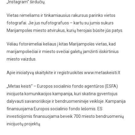
„Instagram“ širdučių.
Vietas rėmeliams ir tinkamiausius rakursus parinko vietos
fotografai. Jie jus nufotografuos – kartu su jumis sukurs
Marijampolės miesto atvirukus, kurių herojais būsite jūs patys.
Vėliau fotorėmeliai keliaus į kitas Marijampolės vietas, kad
marijampoliečiai ir miesto svečiai galėtų įamžinti išskirtinius
miesto vaizdus.
Apie iniciatyvą skaitykite ir registruokitės www.metaskeisti.lt
„Metas keisti“ – Europos socialinio fondo agentūros (ESFA)
inicijuota komunikacijos kampanija, kuri skatina gyventojus
dalyvauti savanoriškoje ir bendruomeninėje veikloje. Kampanija
finansuojama Europos socialinio fondo lėšomis. ES
investicijomis finansuojama beveik 700 miesto bendruomenių
inicijuotų projektų.