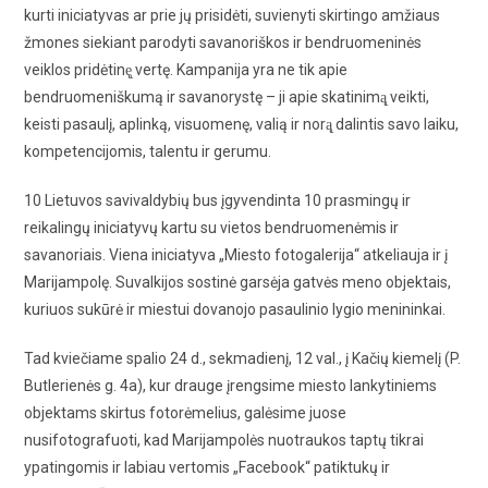
kurti iniciatyvas ar prie jų prisidėti, suvienyti skirtingo amžiaus
žmones siekiant parodyti savanoriškos ir bendruomeninės
veiklos pridėtinę̨ vertę. Kampanija yra ne tik apie
bendruomeniškumą ir savanorystę – ji apie skatinimą̨ veikti,
keisti pasaulį, aplinką, visuomenę, valią ir norą̨ dalintis savo laiku,
kompetencijomis, talentu ir gerumu.
10 Lietuvos savivaldybių bus įgyvendinta 10 prasmingų ir
reikalingų iniciatyvų kartu su vietos bendruomenėmis ir
savanoriais. Viena iniciatyva „Miesto fotogalerija“ atkeliauja ir į
Marijampolę. Suvalkijos sostinė garsėja gatvės meno objektais,
kuriuos sukūrė ir miestui dovanojo pasaulinio lygio menininkai.
Tad kviečiame spalio 24 d., sekmadienį, 12 val., į Kačių kiemelį (P.
Butlerienės g. 4a), kur drauge įrengsime miesto lankytiniems
objektams skirtus fotorėmelius, galėsime juose
nusifotografuoti, kad Marijampolės nuotraukos taptų tikrai
ypatingomis ir labiau vertomis „Facebook“ patiktukų ir