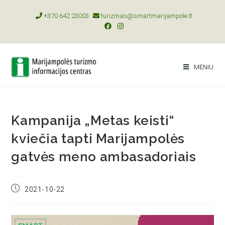
+370 642 23003
turizmas@smartmarijampole.lt
MENIU
Kampanija „Metas keisti“
kviečia tapti Marijampolės
gatvės meno ambasadoriais
2021-10-22