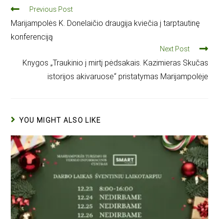
Previous Post
Marijampolės K. Donelaičio draugija kviečia į tarptautinę
konferenciją
Next Post
Knygos „Traukinio į mirtį pėdsakais. Kazimieras Skučas
istorijos akivaruose“ pristatymas Marijampolėje
YOU MIGHT ALSO LIKE