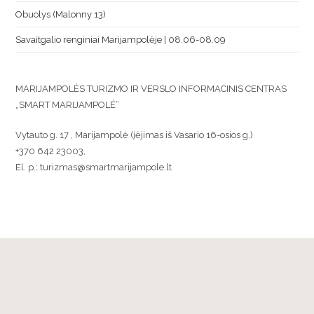
Obuolys (Malonny 13)
Savaitgalio renginiai Marijampolėje | 08.06-08.09
MARIJAMPOLĖS TURIZMO IR VERSLO INFORMACINIS CENTRAS
„SMART MARIJAMPOLĖ“
Vytauto g. 17 , Marijampolė (įėjimas iš Vasario 16-osios g.)
+370 642 23003,
El. p.: turizmas@smartmarijampole.lt