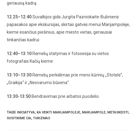
geriausią kadrą.
12.25–12:40
Suvalkijos gidė Jurgita Pazniokaite-Bubnienė
papasakos apie ekskursijas, skirtas gatvės menui Marijampolėje,
kieme esančius piešinius, apie miesto vietas, geriausiai
tinkančias kadrui.
12:40–13:10
Rėmelių statymas ir fotosesija su vietos
fotografais Kačių kieme.
13:10–13:30
Rėmelių perkėlimas prie meno kūrinių „Stotelė“,
„Graikija“ ir „Nesvarumo būsena“.
13:30-13:50
Bendravimas prie arbatos puodelio.
TAGS
:
INICIATYVA
,
KA VEIKTI MARIJAMPOLEJE
,
MARIJAMPOLE
,
METASKEISTI
,
SUSITIKIME CIA
,
TURIZMAS