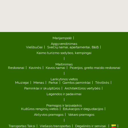
Marijampolė
Apgyvendinimas
Viešbučiai
Svečių namai, apartamentai, B&B
Kaimo turizmo sodybos, kempingai
Maitinimas
Restoranai
Kavinės
Kavos namai
Picerijos, greito maisto restoranai
Lankytinos vietos
Muziejai
Menas
Parkai
Gamtos paminklai
Tėviškės
Paminklai ir skulptūros
Architektūros vertybės
Legendos ir padavimai
Pramogos ir laisvalaikis
Kultūros renginių vietos
Edukacijos ir degustacijos
Aktyvios pramogos
Vakaro pramogos
Transportas
Taksi
Viešasis transportas
Degalinės ir servisai