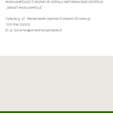
MARIJAMPOLĖS TURIZMO IR VERSLO INFORMACINIS CENTRAS
„SMART MARIJAMPOLĖ“
Vytauto g. 17 , Marijampolė (įėjimas iš Vasario 16-osios g.)
+370 642 23003,
El. p.: turizmas@smartmarijampole.lt