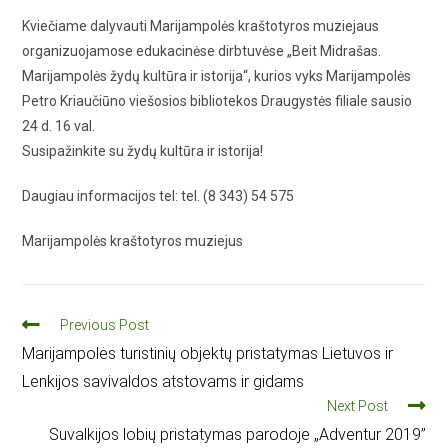
Kviečiame dalyvauti Marijampolės kraštotyros muziejaus
organizuojamose edukacinėse dirbtuvėse „Beit Midrašas.
Marijampolės žydų kultūra ir istorija“, kurios vyks Marijampolės
Petro Kriaučiūno viešosios bibliotekos Draugystės filiale sausio
24 d. 16 val.
Susipažinkite su žydų kultūra ir istorija!
Daugiau informacijos tel: tel. (8 343) 54 575
Marijampolės kraštotyros muziejus
Previous Post
Marijampolės turistinių objektų pristatymas Lietuvos ir
Lenkijos savivaldos atstovams ir gidams
Next Post
Suvalkijos lobių pristatymas parodoje „Adventur 2019”