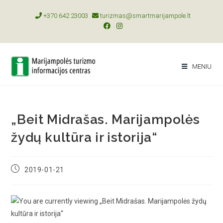
+370 642 23003
turizmas@smartmarijampole.lt
MENIU
„Beit Midrašas. Marijampolės
žydų kultūra ir istorija“
2019-01-21