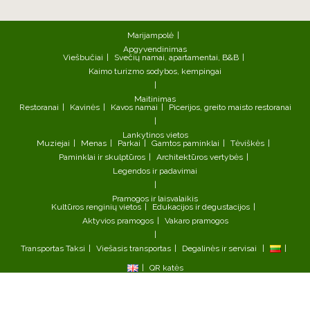
Marijampolė
Apgyvendinimas
Viešbučiai
Svečių namai, apartamentai, B&B
Kaimo turizmo sodybos, kempingai
Maitinimas
Restoranai
Kavinės
Kavos namai
Picerijos, greito maisto restoranai
Lankytinos vietos
Muziejai
Menas
Parkai
Gamtos paminklai
Tėviškės
Paminklai ir skulptūros
Architektūros vertybės
Legendos ir padavimai
Pramogos ir laisvalaikis
Kultūros renginių vietos
Edukacijos ir degustacijos
Aktyvios pramogos
Vakaro pramogos
Transportas
Taksi
Viešasis transportas
Degalinės ir servisai
QR katės
©2026 ,Marijampolės turizmo informacijos centras, Vytauto g. 17,
LT-68299, Marijampolė
tel. +370 642 23003, el. p. turizmas@smartmarijampole.lt.