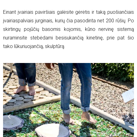
Einant įvairiais paviršiais galėsite gėrėtis ir taką puošiančiais
įvairiaspalviais jurginais, kurių čia pasodinta net 200 rūšių. Po
skirtingų pojūčių basomis kojomis, kūno nervinę sistemą
nuraminsite stebėdami besisukančią kinetinę, prie pat šio
tako lūkuriuojančią, skulptūrą.