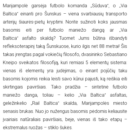
Marijampolė garsėja futbolo komanda
Sūduva
o
Via
„
“,
„
Baltica
einanti pro Šunskus – viena svarbiausių transporto
“
arterijų šiaurės-pietų kryptimi. Norite sužinoti koks jausmas
basomis eiti per futbolo maniežo dangą ar
Via
„
Baltica
asfalto skaldą? Tuomet Jums būtina išbandyti
“
refleksoterapinį taką Šunskuose, kurio ilgis net 88 metrai! Šis
takas įrengtas pagal vokiečių filosofo, dvasininko Sebastiano
Kneipo sveikatos filosofiją, kuri remiasi 5 elementų sistema:
vienas iš elementų yra judėjimas, o einant pojūčių taku
basomis kojomis reikia leisti savo kūnui pajusti, ką reiškia eiti
skirtingais paviršiais. Tako pradžia – sintetinė futbolo
maniežo danga, toliau – kelio
Via Baltica
asfaltas,
„
“
geležinkelio
Rail Baltica
skalda, Marijampolės miesto
„
“
senasis brukas. Nuo jo nužengus basomis pėdomis keliausite
įvairiais natūraliais paviršiais, beje, vienas iš tako etapų –
ekstremalus ruožas – stiklo šukės.