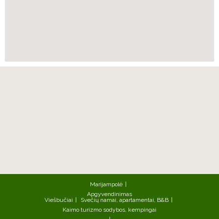
Marijampolė
Apgyvendinimas
Viešbučiai
Svečių namai, apartamentai, B&B
Kaimo turizmo sodybos, kempingai