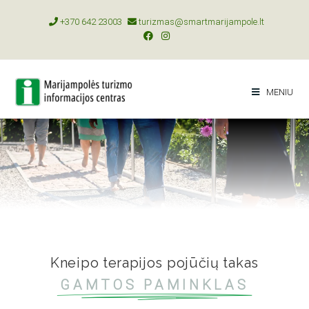
+370 642 23003
turizmas@smartmarijampole.lt
MENIU
Kneipo terapijos pojūčių takas
GAMTOS PAMINKLAS