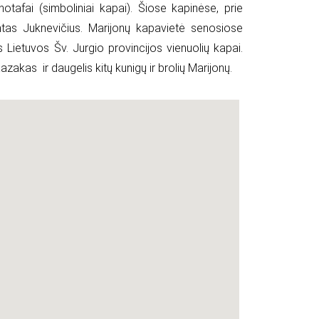
otafai (simboliniai kapai). Šiose kapinėse, prie
tas Juknevičius. Marijonų kapavietė senosiose
Lietuvos Šv. Jurgio provincijos vienuolių kapai.
 Kazakas ir daugelis kitų kunigų ir brolių Marijonų.