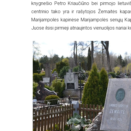
knygnešio Petro Kriaučiūno bei pirmojo lietuviš
centrinio tako yra ir rašytojos Žemaitės kap
Marijampolės kapinėse Marijampolės senųjų Kapin
Juose ilsisi pirmieji atnaujintos vienuolijos nariai 