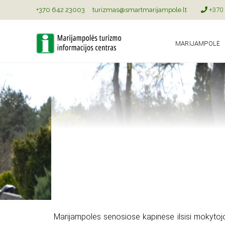
+370 642 23003
turizmas@smartmarijampole.lt
+370 
MARIJAMPOLĖ
Marijampolės senosiose kapinėse ilsisi mokytojo,