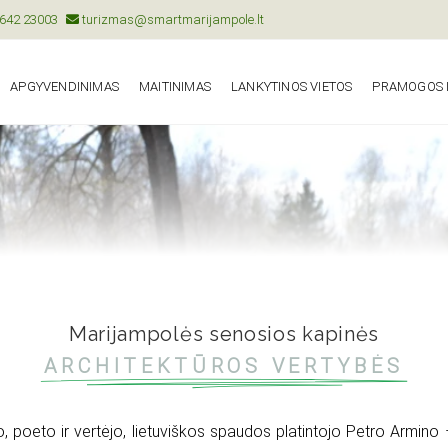
642 23003
turizmas@smartmarijampole.lt
APGYVENDINIMAS
MAITINIMAS
LANKYTINOS VIETOS
PRAMOGOS I
Marijampolės senosios kapinės
ARCHITEKTŪROS VERTYBĖS
 poeto ir vertėjo, lietuviškos spaudos platintojo Petro Armino – 