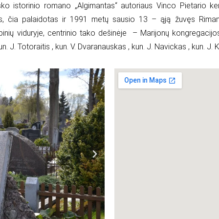
ko istorinio romano „Algimantas“ autoriaus Vinco Pietario ken
as, čia palaidotas ir 1991 metų sausio 13 – ąją žuvęs Riman
ių viduryje, centrinio tako dešinėje – Marijonų kongregacijos 
kun. J. Totoraitis , kun. V. Dvaranauskas , kun. J. Navickas , kun. J.