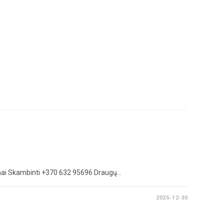
amai Skambinti +370 632 95696 Draugų…
2025-12-30