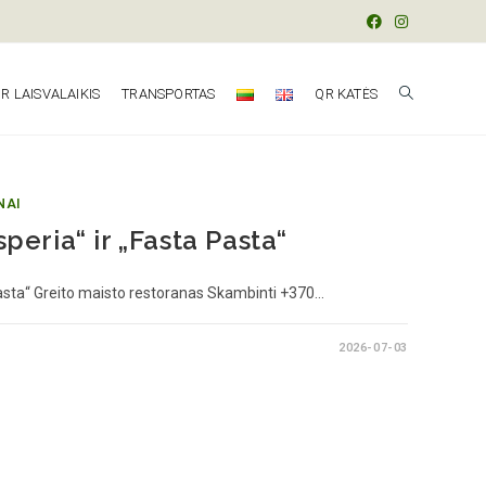
R LAISVALAIKIS
TRANSPORTAS
QR KATĖS
NAI
speria“ ir „Fasta Pasta“
 Pasta“ Greito maisto restoranas Skambinti +370…
2026-07-03