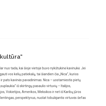
kultūra“
ar nuo tada, kai šioje vietoje buvo nykštukinė kavinukė. Jei
auti vos kelių patiekalų, tai šiandien čia „Nica“, kurios
di ir pats kavinės pavadinimas. Nica – uostamiestis pietų
„suplaukia“ iš skirtingų pasaulio virtuvių – Italijos,
ijos, Vokietijos, Amerikos, Meksikos ir net iš Karibų jūros
alentingas, perspektyvus, nuolat tobulėjantis virtuvės šefas