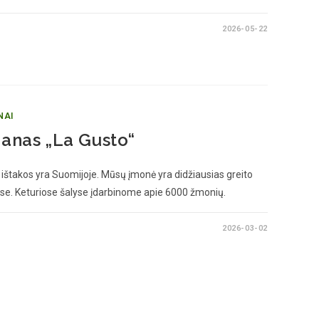
2026-05-22
NAI
ranas „La Gusto“
o ištakos yra Suomijoje. Mūsų įmonė yra didžiausias greito
alyse. Keturiose šalyse įdarbinome apie 6000 žmonių.
2026-03-02