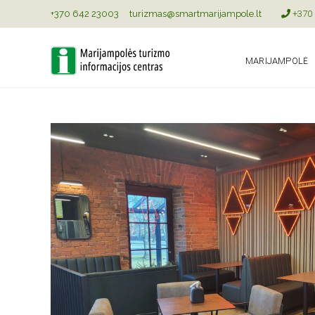
+370 642 23003
turizmas@smartmarijampole.lt
+370 
MARIJAMPOLĖ