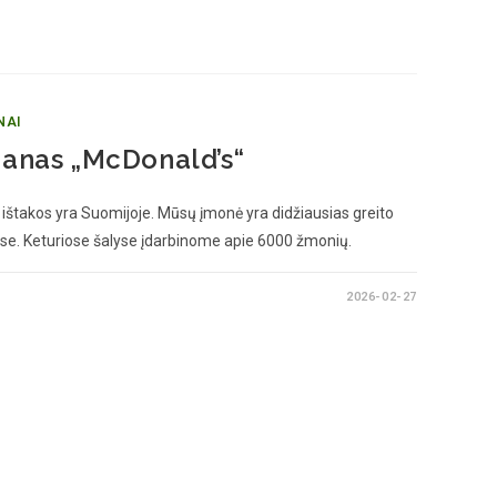
NAI
ranas „McDonald’s“
o ištakos yra Suomijoje. Mūsų įmonė yra didžiausias greito
alyse. Keturiose šalyse įdarbinome apie 6000 žmonių.
2026-02-27