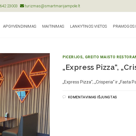
642 23003
turizmas@smartmarijampole.lt
APGYVENDINIMAS
MAITINIMAS
LANKYTINOS VIETOS
PRAMOGOS I
PICERIJOS, GREITO MAISTO RESTORA
„Express Pizza“, „Cri
„Express Pizza“, „Crisperia“ ir „Fasta
KOMENTAVIMAS IŠJUNGTAS