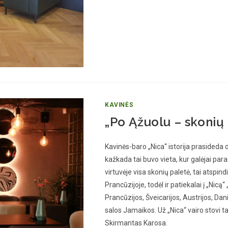
KAVINĖS
„Po Ąžuolu – skonių 
Kavinės-baro „Nica“ istorija prasideda d
kažkada tai buvo vieta, kur galėjai parag
virtuvėje visa skonių paletė, tai atspin
Prancūzijoje, todėl ir patiekalai į „Nicą“ 
Prancūzijos, Šveicarijos, Austrijos, Dan
salos Jamaikos. Už „Nica“ vairo stovi t
Skirmantas Karosa.