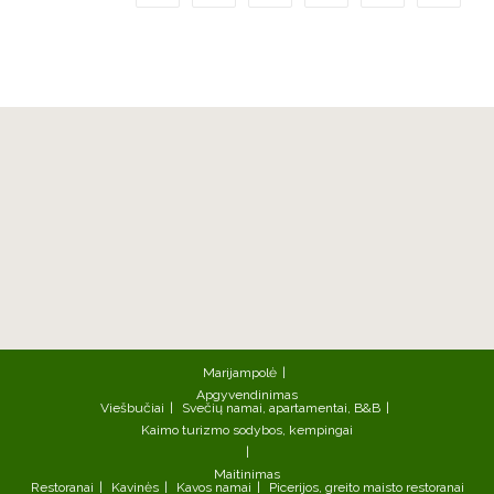
Marijampolė
Apgyvendinimas
Viešbučiai
Svečių namai, apartamentai, B&B
Kaimo turizmo sodybos, kempingai
Maitinimas
Restoranai
Kavinės
Kavos namai
Picerijos, greito maisto restoranai