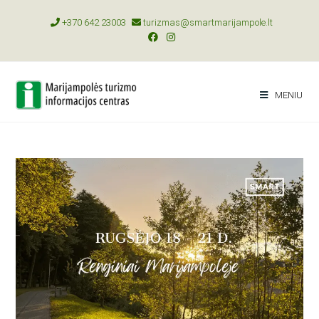
+370 642 23003
turizmas@smartmarijampole.lt
MENIU