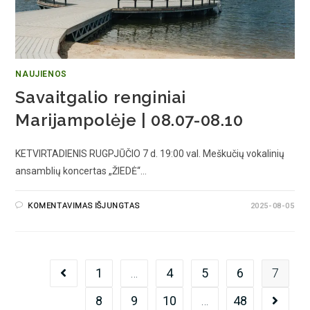
NAUJIENOS
Savaitgalio renginiai
Marijampolėje | 08.07-08.10
KETVIRTADIENIS RUGPJŪČIO 7 d. 19:00 val. Meškučių vokalinių
ansamblių koncertas „ŽIEDĖ“…
KOMENTAVIMAS IŠJUNGTAS
2025-08-05
1
…
4
5
6
7
8
9
10
…
48