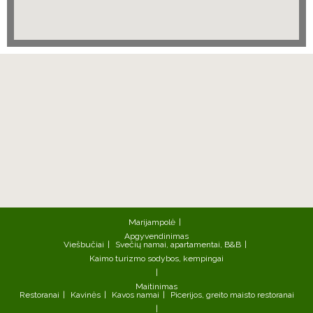
Marijampolė
Apgyvendinimas
Viešbučiai
Svečių namai, apartamentai, B&B
Kaimo turizmo sodybos, kempingai
Maitinimas
Restoranai
Kavinės
Kavos namai
Picerijos, greito maisto restoranai