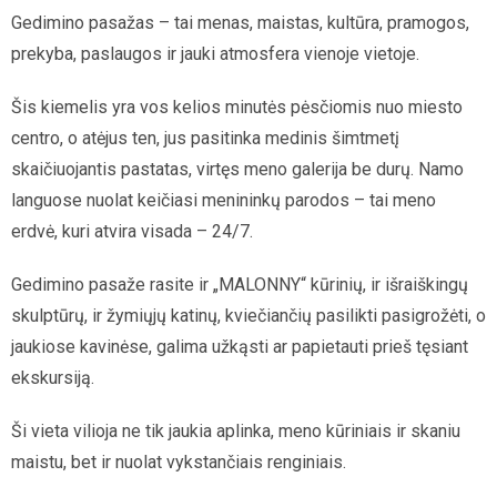
Gedimino pasažas – tai menas, maistas, kultūra, pramogos,
prekyba, paslaugos ir jauki atmosfera vienoje vietoje.
Šis kiemelis yra vos kelios minutės pėsčiomis nuo miesto
centro, o atėjus ten, jus pasitinka medinis šimtmetį
skaičiuojantis pastatas, virtęs meno galerija be durų. Namo
languose nuolat keičiasi menininkų parodos – tai meno
erdvė, kuri atvira visada – 24/7.
Gedimino pasaže rasite ir „MALONNY“ kūrinių, ir išraiškingų
skulptūrų, ir žymiųjų katinų, kviečiančių pasilikti pasigrožėti, o
jaukiose kavinėse, galima užkąsti ar papietauti prieš tęsiant
ekskursiją.
Ši vieta vilioja ne tik jaukia aplinka, meno kūriniais ir skaniu
maistu, bet ir nuolat vykstančiais renginiais.