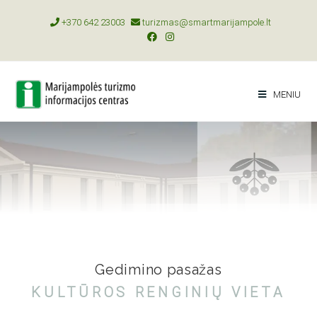
+370 642 23003
turizmas@smartmarijampole.lt
MENIU
Gedimino pasažas
KULTŪROS RENGINIŲ VIETA