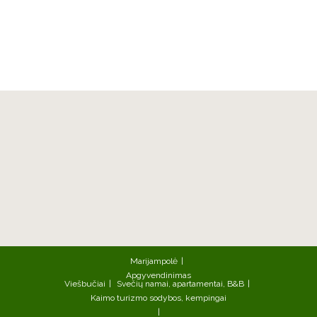
Marijampolė
Apgyvendinimas
Viešbučiai
Svečių namai, apartamentai, B&B
Kaimo turizmo sodybos, kempingai