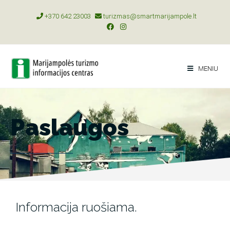
+370 642 23003
turizmas@smartmarijampole.lt
MENIU
Paslaugos
Informacija ruošiama.