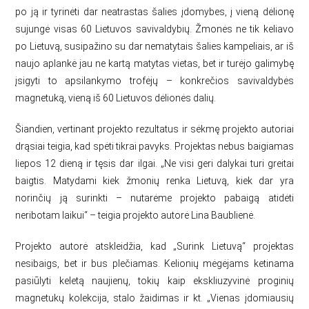
po ją ir tyrinėti dar neatrastas šalies įdomybes, į vieną dėlionę
sujungė visas 60 Lietuvos savivaldybių. Žmonės ne tik keliavo
po Lietuvą, susipažino su dar nematytais šalies kampeliais, ar iš
naujo aplankė jau ne kartą matytas vietas, bet ir turėjo galimybę
įsigyti to apsilankymo trofėjų – konkrečios savivaldybės
magnetuką, vieną iš 60 Lietuvos dėlionės dalių.
Šiandien, vertinant projekto rezultatus ir sėkmę projekto autoriai
drąsiai teigia, kad spėti tikrai pavyks. Projektas nebus baigiamas
liepos 12 dieną ir tęsis dar ilgai. „Ne visi geri dalykai turi greitai
baigtis. Matydami kiek žmonių renka Lietuvą, kiek dar yra
norinčių ją surinkti – nutarėme projekto pabaigą atidėti
neribotam laikui“ – teigia projekto autorė Lina Baublienė.
Projekto autorė atskleidžia, kad „Surink Lietuvą“ projektas
nesibaigs, bet ir bus plečiamas. Kelionių mėgėjams ketinama
pasiūlyti keletą naujienų, tokių kaip ekskliuzyvinė proginių
magnetukų kolekcija, stalo žaidimas ir kt. „Vienas įdomiausių