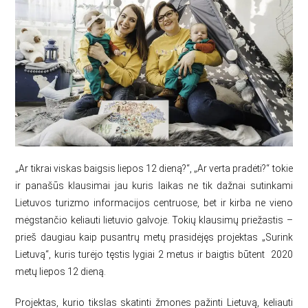
„Ar tikrai viskas baigsis liepos 12 dieną?“, „Ar verta pradėti?“ tokie
ir panašūs klausimai jau kuris laikas ne tik dažnai sutinkami
Lietuvos turizmo informacijos centruose, bet ir kirba ne vieno
mėgstančio keliauti lietuvio galvoje. Tokių klausimų priežastis –
prieš daugiau kaip pusantrų metų prasidėjęs projektas „Surink
Lietuvą“, kuris turėjo tęstis lygiai 2 metus ir baigtis būtent 2020
metų liepos 12 dieną.
Projektas, kurio tikslas skatinti žmones pažinti Lietuvą, keliauti