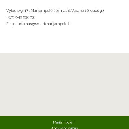
Vytauto g. 17 , Marijampolė (įėjimas iš Vasario 16-osios g.)
+370 642 23003,
El. p.: turizmas@smartmarijampole.lt
Marijampolė
Apgyvendinimas