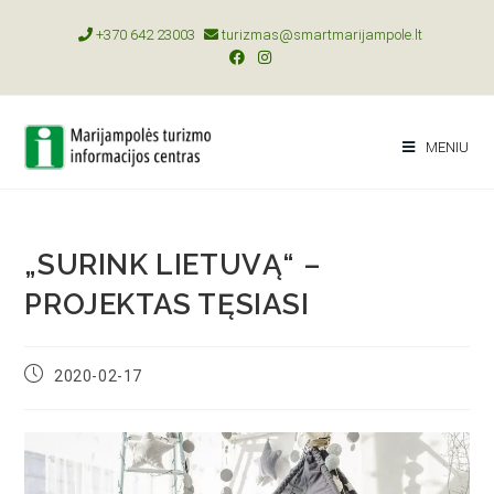
+370 642 23003
turizmas@smartmarijampole.lt
MENIU
„SURINK LIETUVĄ“ –
PROJEKTAS TĘSIASI
2020-02-17