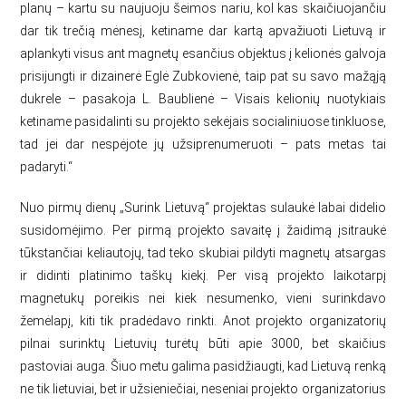
planų – kartu su naujuoju šeimos nariu, kol kas skaičiuojančiu
dar tik trečią mėnesį, ketiname dar kartą apvažiuoti Lietuvą ir
aplankyti visus ant magnetų esančius objektus į kelionės galvoja
prisijungti ir dizainerė Eglė Zubkovienė, taip pat su savo mažąją
dukrele – pasakoja L. Baublienė – Visais kelionių nuotykiais
ketiname pasidalinti su projekto sekėjais socialiniuose tinkluose,
tad jei dar nespėjote jų užsiprenumeruoti – pats metas tai
padaryti.“
Nuo pirmų dienų „Surink Lietuvą“ projektas sulaukė labai didelio
susidomėjimo. Per pirmą projekto savaitę į žaidimą įsitraukė
tūkstančiai keliautojų, tad teko skubiai pildyti magnetų atsargas
ir didinti platinimo taškų kiekį. Per visą projekto laikotarpį
magnetukų poreikis nei kiek nesumenko, vieni surinkdavo
žemėlapį, kiti tik pradėdavo rinkti. Anot projekto organizatorių
pilnai surinktų Lietuvių turėtų būti apie 3000, bet skaičius
pastoviai auga. Šiuo metu galima pasidžiaugti, kad Lietuvą renką
ne tik lietuviai, bet ir užsieniečiai, neseniai projekto organizatorius