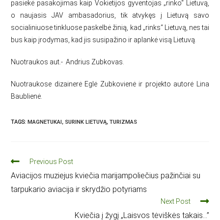
pasiekė pasakojimas kaip Vokietijos gyventojas „rinko“ Lietuvą,
o naujasis JAV ambasadorius, tik atvykęs į Lietuvą savo
socialiniuose tinkluose paskelbė žinią, kad „rinks“ Lietuvą, nes tai
bus kaip įrodymas, kad jis susipažino ir aplankė visą Lietuvą.
Nuotraukos aut.- Andrius Zubkovas.
Nuotraukose dizainerė Eglė Zubkovienė ir projekto autorė Lina
Baublienė.
TAGS
:
MAGNETUKAI
,
SURINK LIETUVĄ
,
TURIZMAS
Previous Post
Aviacijos muziejus kviečia marijampoliečius pažinčiai su
tarpukario aviacija ir skrydžio potyriams
Next Post
Kviečia į žygį „Laisvos tėviškės takais…”