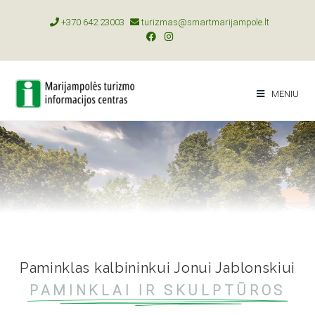
+370 642 23003
turizmas@smartmarijampole.lt
MENIU
Paminklas kalbininkui Jonui Jablonskiui
PAMINKLAI IR SKULPTŪROS