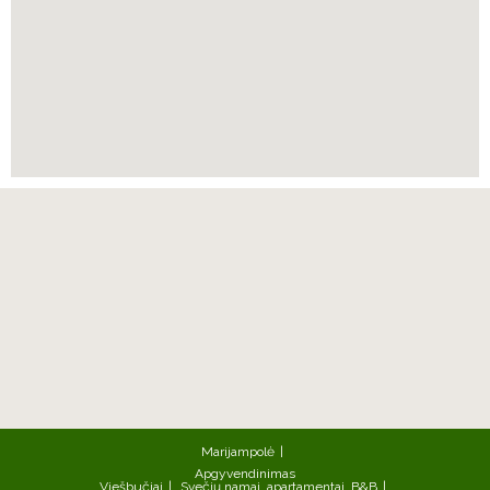
Marijampolė
Apgyvendinimas
Viešbučiai
Svečių namai, apartamentai, B&B