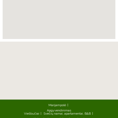
Marijampolė
Apgyvendinimas
Viešbučiai
Svečių namai, apartamentai, B&B