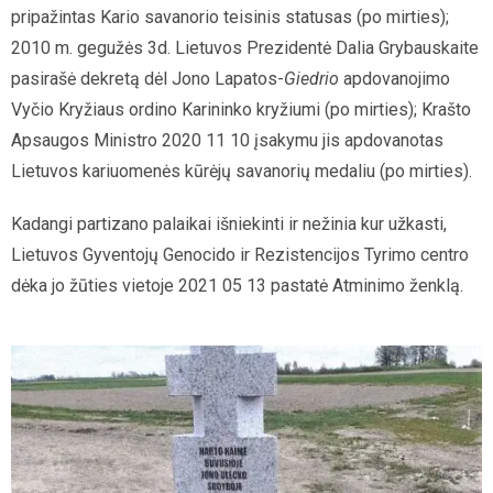
pripažintas Kario savanorio teisinis statusas (po mirties);
2010 m. gegužės 3d. Lietuvos Prezidentė Dalia Grybauskaite
pasirašė dekretą dėl Jono Lapatos-
Giedrio
apdovanojimo
Vyčio Kryžiaus ordino Karininko kryžiumi (po mirties); Krašto
Apsaugos Ministro 2020 11 10 įsakymu jis apdovanotas
Lietuvos kariuomenės kūrėjų savanorių medaliu (po mirties).
Kadangi partizano palaikai išniekinti ir nežinia kur užkasti,
Lietuvos Gyventojų Genocido ir Rezistencijos Tyrimo centro
dėka jo žūties vietoje 2021 05 13 pastatė Atminimo ženklą.