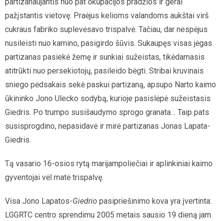
partizanaujantis nuo pat okupacijos pradžios ir gerai
pažįstantis vietovę. Praėjus kelioms valandoms aukštai virš
cukraus fabriko suplevėsavo trispalvė. Tačiau, dar nespėjus
nusileisti nuo kamino, pasigirdo šūvis. Sukaupęs visas jėgas
partizanas pasiekė žemę ir sunkiai sužeistas, tikėdamasis
atitrūkti nuo persekiotojų, pasileido bėgti. Stribai kruvinais
sniego pėdsakais sekė paskui partizaną, apsupo Narto kaimo
ūkininko Jono Ulecko sodybą, kurioje pasislėpė sužeistasis
Giedris. Po trumpo susišaudymo sprogo granata… Taip pats
susisprogdino, nepasidavė ir mirė partizanas Jonas Lapata-
Giedris.
Tą vasario 16-osios rytą marijampoliečiai ir aplinkiniai kaimo
gyventojai vėl matė trispalvę.
Visa Jono Lapatos-
Giedrio
pasipriešinimo kova yra įvertinta:
LGGRTC centro sprendimu 2005 metais sausio 19 dieną jam