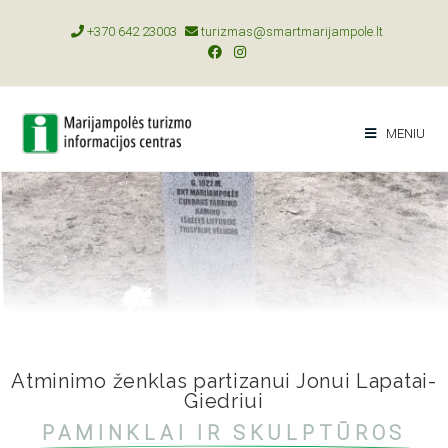
+370 642 23003
turizmas@smartmarijampole.lt
MENIU
Atminimo ženklas partizanui Jonui Lapatai-
Giedriui
PAMINKLAI IR SKULPTŪROS