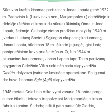
Sūduvos krašto žinomas partizanas Jonas Lapata gimė 1922
m. Padovinio k. (Liudvinavo sen., Marijampolės r.) darbščioje ir
didelėje (šešios dukros ir du sūnus) ūkininkų Onos ir Jono
Lapatų šeimoje. Čia baigė vietos pradžios mokyklą. 1940 m.
įvedus i Lietuvą Sovietų Sąjungos okupacinę kariuomenę,
Jonas Lapata, būdamas 18 m. iš karto įsijungė į ginkluotą
pasipriešinimo kovą prieš atėjūnus. Grįžus 1944 m.
okupacinei kariuomenei, Jonas Lapata tapo Tauro partizanų
apygardos Geležinio Vilko rinktinės nariu slapyvardžiu
Giedris
, dalyvavo įvairiose kovinėse operacijose. Saugumui
dar buvo žinomas
Egle (Agli)
slapyvardžiu.
1948 metais Geležinio Vilko vyrai vasario 16-osios proga
nutarė iškelti Lietuvos trispalvę ant Marijampolės cukraus
fabriko kamino. Ši darbą atlikti pats pasisiūlė Giedris,