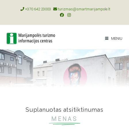
+370 642 23003
turizmas@smartmarijampole.lt
MENIU
Suplanuotas atsitiktinumas
MENAS