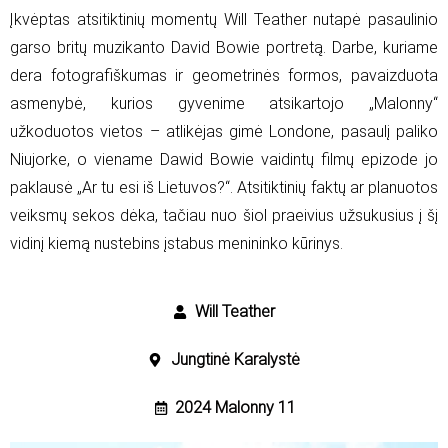
Įkvėptas atsitiktinių momentų Will Teather nutapė pasaulinio
garso britų muzikanto David Bowie portretą. Darbe, kuriame
dera fotografiškumas ir geometrinės formos, pavaizduota
asmenybė, kurios gyvenime atsikartojo „Malonny“
užkoduotos vietos – atlikėjas gimė Londone, pasaulį paliko
Niujorke, o viename Dawid Bowie vaidintų filmų epizode jo
paklausė „Ar tu esi iš Lietuvos?“. Atsitiktinių faktų ar planuotos
veiksmų sekos dėka, tačiau nuo šiol praeivius užsukusius į šį
vidinį kiemą nustebins įstabus menininko kūrinys.
Will Teather
Jungtinė Karalystė
2024 Malonny 11