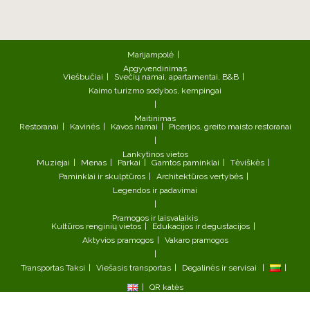
Marijampolė
Apgyvendinimas
Viešbučiai
Svečių namai, apartamentai, B&B
Kaimo turizmo sodybos, kempingai
Maitinimas
Restoranai
Kavinės
Kavos namai
Picerijos, greito maisto restoranai
Lankytinos vietos
Muziejai
Menas
Parkai
Gamtos paminklai
Tėviškės
Paminklai ir skulptūros
Architektūros vertybės
Legendos ir padavimai
Pramogos ir laisvalaikis
Kultūros renginių vietos
Edukacijos ir degustacijos
Aktyvios pramogos
Vakaro pramogos
Transportas
Taksi
Viešasis transportas
Degalinės ir servisai
QR katės